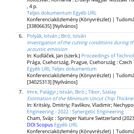
, 4 p.
Teljes dokumentum
Egyéb URL
Konferenciaközlemény (Könyvrészlet) | Tudom
[33806635]
[Nyilvános]
6.
Polyák, István
;
Biró, István
Investigation of the cutting conditions during th
acoustic emission
In: Kudláček, Jan (szerk.)
Proceedings of Techno
Prága, Csehország,
Prague, Csehország :
Czech 
Egyéb URL
Teljes dokumentum
Konferenciaközlemény (Könyvrészlet) | Tudom
[34025313]
[Nyilvános]
7.
Imre, Palágyi
;
István, Biró
;
Tibor, Szalay
Estimation of the Minimum Uncut Chip Thickness
In: Kritskiy, Dmitriy; Pavlikov, Vladimir; Nechyp
Engineering - 2022 : Synergetic Engineering
Cham, Svájc :
Springer Nature Switzerland
(2023
DOI
Scopus
Egyéb URL
Konferenciaközlemény (Könyvrészlet) | Tudom