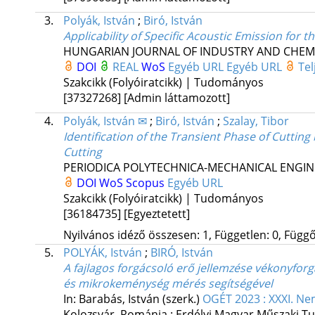
3.
Polyák, István
;
Biró, István
Applicability of Specific Acoustic Emission for t
HUNGARIAN JOURNAL OF INDUSTRY AND CHEM
DOI
REAL
WoS
Egyéb URL
Egyéb URL
Te
Szakcikk (Folyóiratcikk) | Tudományos
[37327268]
[Admin láttamozott]
4.
Polyák, István ✉
;
Biró, István
;
Szalay, Tibor
Identification of the Transient Phase of Cuttin
Cutting
PERIODICA POLYTECHNICA-MECHANICAL ENGIN
DOI
WoS
Scopus
Egyéb URL
Szakcikk (Folyóiratcikk) | Tudományos
[36184735]
[Egyeztetett]
Nyilvános idéző összesen: 1, Független: 0, Függő:
5.
POLYÁK, István
;
BIRÓ, István
A fajlagos forgácsoló erő jellemzése vékonyforg
és mikrokeménység mérés segítségével
In: Barabás, István (szerk.)
OGÉT 2023 : XXXI. Ne
Kolozsvár, Románia :
Erdélyi Magyar Műszaki T