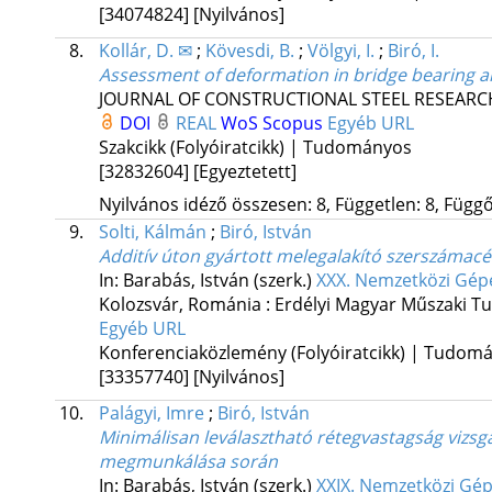
[34074824]
[Nyilvános]
8.
Kollár, D. ✉
;
Kövesdi, B.
;
Völgyi, I.
;
Biró, I.
Assessment of deformation in bridge bearing 
JOURNAL OF CONSTRUCTIONAL STEEL RESEARC
DOI
REAL
WoS
Scopus
Egyéb URL
Szakcikk (Folyóiratcikk) | Tudományos
[32832604]
[Egyeztetett]
Nyilvános idéző összesen: 8, Független: 8, Függő:
9.
Solti, Kálmán
;
Biró, István
Additív úton gyártott melegalakító szerszámacél
In: Barabás, István (szerk.)
XXX. Nemzetközi Gépé
Kolozsvár, Románia :
Erdélyi Magyar Műszaki T
Egyéb URL
Konferenciaközlemény (Folyóiratcikk) | Tudom
[33357740]
[Nyilvános]
10.
Palágyi, Imre
;
Biró, István
Minimálisan leválasztható rétegvastagság vizsg
megmunkálása során
In: Barabás, István (szerk.)
XXIX. Nemzetközi Gé