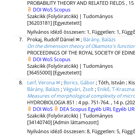
PROBABILITY THEORY AND RELATED FIELDS
, 15
DOI
WoS
Scopus
Szakcikk (Folyóiratcikk) | Tudományos
[36203181]
[Egyeztetett]
Nyilvános idéző összesen: 1, Független: 1, Függő:
7.
Prokaj, Rudolf Dániel ✉
;
Bárány, Balázs
On the dimension theory of Okamoto's functio
PROCEEDINGS OF THE ROYAL SOCIETY OF EDI
DOI
WoS
Scopus
Szakcikk (Folyóiratcikk) | Tudományos
[36455000]
[Egyeztetett]
8.
Lerf, Verona ✉
;
Borics, Gábor
;
Tóth, István
;
Ki
Bárány, Balázs
;
Végvári, Zsolt
;
Enikő, T-Kraszna
Measures of morphological complexity of microa
HYDROBIOLOGIA
851
:
4
pp. 751-764. , 14 p.
(202
DOI
WoS
DEA
Scopus
Egyéb URL
Egyéb UR
Szakcikk (Folyóiratcikk) | Tudományos
[34140740]
[Admin láttamozott]
Nyilvános idéző összesen: 8, Független: 5, Függő: