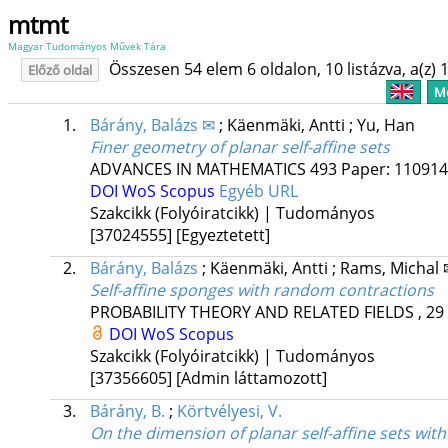
mtmt
Magyar Tudományos Művek Tára
Összesen 54 elem 6 oldalon, 10 listázva, a(z) 1
Előző oldal
Me
1.
Bárány, Balázs ✉
;
Käenmäki, Antti
;
Yu, Han
Finer geometry of planar self-affine sets
ADVANCES IN MATHEMATICS
493
Paper: 110914 
DOI
WoS
Scopus
Egyéb URL
Szakcikk (Folyóiratcikk) | Tudományos
[37024555]
[Egyeztetett]
2.
Bárány, Balázs
;
Käenmäki, Antti
;
Rams, Michal 
Self-affine sponges with random contractions
PROBABILITY THEORY AND RELATED FIELDS
, 29
DOI
WoS
Scopus
Szakcikk (Folyóiratcikk) | Tudományos
[37356605]
[Admin láttamozott]
3.
Bárány, B.
;
Körtvélyesi, V.
On the dimension of planar self-affine sets wit