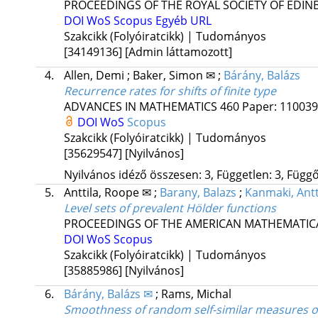
PROCEEDINGS OF THE ROYAL SOCIETY OF EDI
DOI
WoS
Scopus
Egyéb URL
Szakcikk (Folyóiratcikk) | Tudományos
[34149136]
[Admin láttamozott]
4.
Allen, Demi
;
Baker, Simon ✉
;
Bárány, Balázs
Recurrence rates for shifts of finite type
ADVANCES IN MATHEMATICS
460
Paper: 110039 
DOI
WoS
Scopus
Szakcikk (Folyóiratcikk) | Tudományos
[35629547]
[Nyilvános]
Nyilvános idéző összesen: 3, Független: 3, Függő:
5.
Anttila, Roope ✉
;
Barany, Balazs
;
Kanmaki, Antt
Level sets of prevalent Hölder functions
PROCEEDINGS OF THE AMERICAN MATHEMATICA
DOI
WoS
Scopus
Szakcikk (Folyóiratcikk) | Tudományos
[35885986]
[Nyilvános]
6.
Bárány, Balázs ✉
;
Rams, Michal
Smoothness of random self-similar measures on 