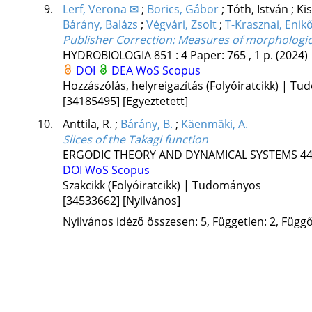
9.
Lerf, Verona ✉
;
Borics, Gábor
;
Tóth, István
;
Ki
Bárány, Balázs
;
Végvári, Zsolt
;
T-Krasznai, Enik
Publisher Correction: Measures of morphologica
HYDROBIOLOGIA
851
:
4
Paper: 765 , 1 p.
(2024)
DOI
DEA
WoS
Scopus
Hozzászólás, helyreigazítás (Folyóiratcikk) | T
[34185495]
[Egyeztetett]
10.
Anttila, R.
;
Bárány, B.
;
Käenmäki, A.
Slices of the Takagi function
ERGODIC THEORY AND DYNAMICAL SYSTEMS
4
DOI
WoS
Scopus
Szakcikk (Folyóiratcikk) | Tudományos
[34533662]
[Nyilvános]
Nyilvános idéző összesen: 5, Független: 2, Függő: