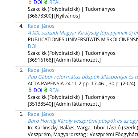
DOI
REAL
Szakcikk (Folyóiratcikk) | Tudományos
[36873300]
[Nyilvános]
4.
Rada, János
A XIX. századi Magyar Királyság főpapjainak új él
PUBLICATIONES UNIVERSITATIS MISKOLCINENSI
DOI
Szakcikk (Folyóiratcikk) | Tudományos
[36916168]
[Admin láttamozott]
5.
Rada, János
Pap Gábor református püspök álláspontjai és tö
ACTA PAPENSIA
24
:
1-2
pp. 17-46. , 30 p.
(2024)
DOI
REAL
Szakcikk (Folyóiratcikk) | Tudományos
[35138540]
[Admin láttamozott]
6.
Rada, János
Báró Hornig Károly veszprémi püspök és az egy
In: Karlinszky, Balázs; Varga, Tibor László (szerk.
Veszprém, Magyarország :
Veszprémi Főegyházm