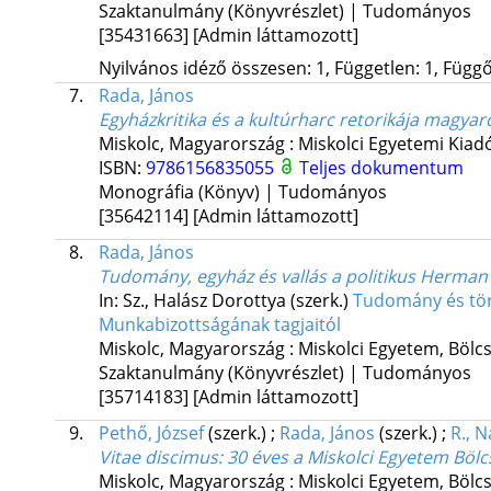
Szaktanulmány (Könyvrészlet) | Tudományos
[35431663]
[Admin láttamozott]
Nyilvános idéző összesen: 1, Független: 1, Függő:
7.
Rada, János
Egyházkritika és a kultúrharc retorikája magya
Miskolc, Magyarország :
Miskolci Egyetemi Kiad
ISBN:
9786156835055
Teljes dokumentum
Monográfia (Könyv) | Tudományos
[35642114]
[Admin láttamozott]
8.
Rada, János
Tudomány, egyház és vallás a politikus Herman O
In: Sz., Halász Dorottya (szerk.)
Tudomány és tör
Munkabizottságának tagjaitól
Miskolc, Magyarország :
Miskolci Egyetem, Bölc
Szaktanulmány (Könyvrészlet) | Tudományos
[35714183]
[Admin láttamozott]
9.
Pethő, József
(szerk.)
;
Rada, János
(szerk.)
;
R., N
Vitae discimus
: 30 éves a Miskolci Egyetem Bö
Miskolc, Magyarország :
Miskolci Egyetem, Bölc