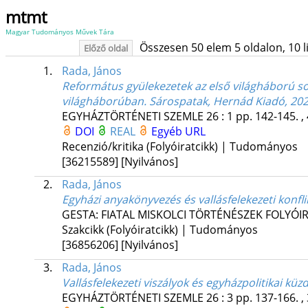
mtmt
Magyar Tudományos Művek Tára
Összesen 50 elem 5 oldalon, 10 lis
Előző oldal
1.
Rada, János
Református gyülekezetek az első világháború 
világháborúban. Sárospatak, Hernád Kiadó, 2024
EGYHÁZTÖRTÉNETI SZEMLE
26
:
1
pp. 142-145. ,
DOI
REAL
Egyéb URL
Recenzió/kritika (Folyóiratcikk) | Tudományos
[36215589]
[Nyilvános]
2.
Rada, János
Egyházi anyakönyvezés és vallásfelekezeti konfli
GESTA: FIATAL MISKOLCI TÖRTÉNÉSZEK FOLYÓI
Szakcikk (Folyóiratcikk) | Tudományos
[36856206]
[Nyilvános]
3.
Rada, János
Vallásfelekezeti viszályok és egyházpolitikai 
EGYHÁZTÖRTÉNETI SZEMLE
26
:
3
pp. 137-166. ,