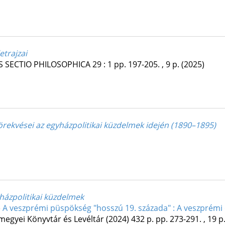
etrajzai
S SECTIO PHILOSOPHICA
29
:
1
pp. 197-205. , 9 p.
(2025)
rekvései az egyházpolitikai küzdelmek idején (1890–1895)
házpolitikai küzdelmek
)
A veszprémi püspökség "hosszú 19. százada" : A veszprém
egyei Könyvtár és Levéltár
(2024)
432 p.
pp. 273-291. , 19 p