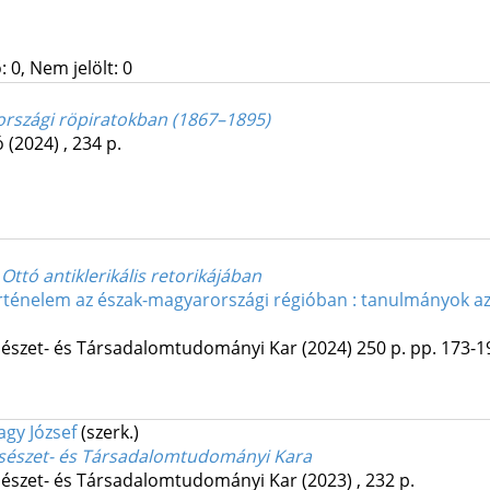
 0, Nem jelölt: 0
rországi röpiratokban (1867–1895)
ó
(2024)
,
234 p.
ttó antiklerikális retorikájában
ténelem az észak-magyarországi régióban : tanulmányok az 
sészet- és Társadalomtudományi Kar
(2024)
250 p.
pp. 173-19
agy József
(szerk.)
lcsészet- és Társadalomtudományi Kara
sészet- és Társadalomtudományi Kar
(2023)
,
232 p.