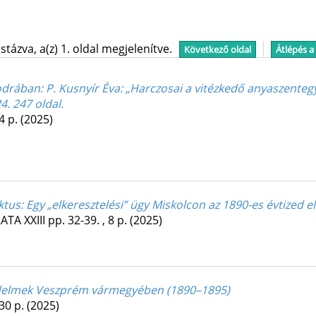
tázva, a(z) 1. oldal megjelenítve.
Következő oldal
Átlépés a
sodrában
: P. Kusnyír Éva: „Harczosai a vitézkedő anyaszente
. 247 oldal.
 4 p.
(2025)
ktus: Egy „elkeresztelési” ügy Miskolcon az 1890-es évtized e
RATA
XXIII
pp. 32-39. , 8 p.
(2025)
küzdelmek Veszprém vármegyében (1890–1895)
 30 p.
(2025)