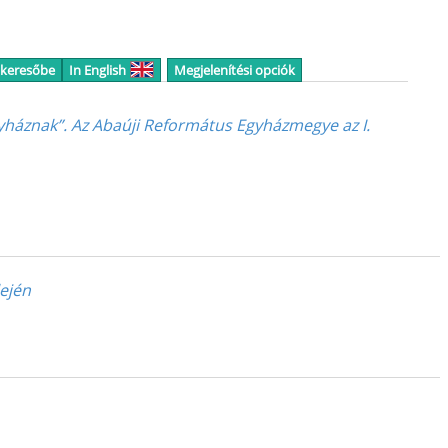
 keresőbe
In English
Megjelenítési opciók
gyháznak”. Az Abaúji Református Egyházmegye az I.
lején