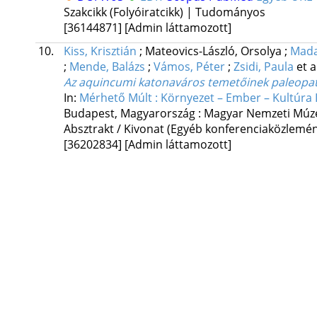
Szakcikk (Folyóiratcikk) | Tudományos
[36144871]
[Admin láttamozott]
10.
Kiss, Krisztián
;
Mateovics-László, Orsolya
;
Mada
;
Mende, Balázs
;
Vámos, Péter
;
Zsidi, Paula
et a
Az aquincumi katonaváros temetőinek paleopato
In:
Mérhető Múlt : Környezet – Ember – Kultúra I
Budapest, Magyarország :
Magyar Nemzeti Múz
Absztrakt / Kivonat (Egyéb konferenciaközlem
[36202834]
[Admin láttamozott]