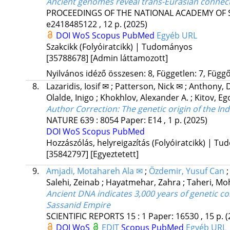
Ancient genomes reveal trans-Eurasian conne
PROCEEDINGS OF THE NATIONAL ACADEMY OF S
e2418485122 , 12 p.
(2025)
DOI
WoS
Scopus
PubMed
Egyéb URL
Szakcikk (Folyóiratcikk) | Tudományos
[35788678]
[Admin láttamozott]
Nyilvános idéző összesen: 8, Független: 7, Függő:
8.
Lazaridis, Iosif ✉
;
Patterson, Nick ✉
;
Anthony, 
Olalde, Inigo
;
Khokhlov, Alexander A.
;
Kitov, Eg
Author Correction: The genetic origin of the I
NATURE
639
:
8054
Paper: E14 , 1 p.
(2025)
DOI
WoS
Scopus
PubMed
Hozzászólás, helyreigazítás (Folyóiratcikk) | T
[35842797]
[Egyeztetett]
9.
Amjadi, Motahareh Ala ✉
;
Özdemir, Yusuf Can
Salehi, Zeinab
;
Hayatmehar, Zahra
;
Taheri, M
Ancient DNA indicates 3,000 years of genetic co
Sassanid Empire
SCIENTIFIC REPORTS
15
:
1
Paper: 16530 , 15 p.
(
DOI
WoS
EDIT
Scopus
PubMed
Egyéb URL