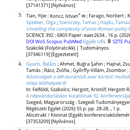
[37141371]
[Nyilvános]
3.
*
Tian, Yijie
;
Koncz, Istvan
✉
;
Farago, Norbert
;
K
Spekker, Olga
;
Szeniczey, Tamas
;
Hajdu, Tamas
Unveiling the complexity of post-Roman polity
SCIENCE
392
:
6803
Paper: eaec2634 , 16 p.
(202
DOI
WoS
Scopus
PubMed
Egyéb URL
SZTE Pu
Szakcikk (Folyóiratcikk) | Tudományos
[37346119]
[Egyeztetett]
4.
Gyuris, Balázs
;
Ahmet, Buğra Şahin
;
Hajnal, Z
Tamás
;
Rácz, Zsófia
;
Győrffy-Villám, Zsombor
;
Közösségek a dél-dunántúli avar korból: multi
telep lelőhelyekről
In: Felföldi, Szabolcs; Hergott, Kristóf; Hergott-
A népvándorláskor kutatóinak 32. konferenciáj
Szeged, Magyarország :
Szegedi Tudományegyet
Régészeti Egylet
(2026)
55 p.
pp. 28-28. , 1 p.
Absztrakt / Kivonat (Egyéb konferenciaközlem
[37353209]
[Nyilvános]