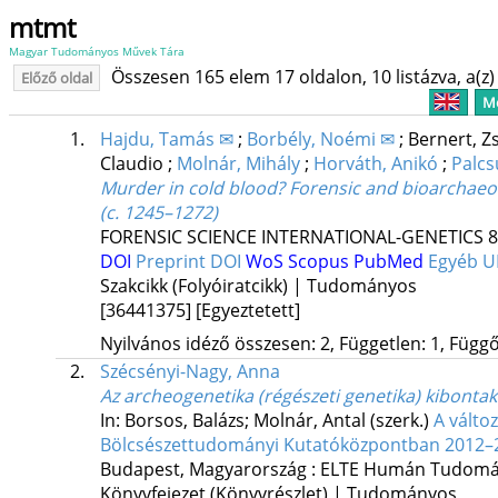
mtmt
Magyar Tudományos Művek Tára
Összesen 165 elem 17 oldalon, 10 listázva, a(z) 
Előző oldal
Me
1.
Hajdu, Tamás ✉
;
Borbély, Noémi ✉
;
Bernert, Z
Claudio
;
Molnár, Mihály
;
Horváth, Anikó
;
Palcs
Murder in cold blood? Forensic and bioarchaeolo
(c. 1245–1272)
FORENSIC SCIENCE INTERNATIONAL-GENETICS
8
DOI
Preprint DOI
WoS
Scopus
PubMed
Egyéb 
Szakcikk (Folyóiratcikk) | Tudományos
[36441375]
[Egyeztetett]
Nyilvános idéző összesen: 2, Független: 1, Függő:
2.
Szécsényi-Nagy, Anna
Az archeogenetika (régészeti genetika) kibonta
In: Borsos, Balázs; Molnár, Antal (szerk.)
A válto
Bölcsészettudományi Kutatóközpontban 2012–20
Budapest, Magyarország :
ELTE Humán Tudomán
Könyvfejezet (Könyvrészlet) | Tudományos