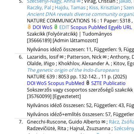
5.
Szecsenyi-Nagy, Anna ✉
;
Virag, Cristian
;
Jakab, 
Raczky, Pal
;
Hajdu, Tamas
;
Kiss, Krisztian
;
Szen
Ancient DNA reveals diverse community organiz
NATURE COMMUNICATIONS
16
:
1
Paper: 5318 ,
DOI
WoS
EDIT
Scopus
PubMed
Egyéb URL
Szakcikk (Folyóiratcikk) | Tudományos
[35666189]
[Admin láttamozott]
Nyilvános idéző összesen: 11, Független: 9, Függő
6.
Lazaridis, Iosif ✉
;
Patterson, Nick ✉
;
Anthony, 
Olalde, Iñigo
;
Khokhlov, Alexander A.
;
Kitov, Eg
The genetic origin of the Indo-Europeans
NATURE
639
:
8053
pp. 132-142. , 11 p.
(2025)
DOI
WoS
Scopus
PubMed
SZTE Publicatio
Sokszerzős vagy csoportos szerzőségű szakcikk
[35760099]
[Egyeztetett]
Nyilvános idéző összesen: 52, Független: 43, Füg
Nyilvános idéző+említés összesen: 57, Független:
7.
Gnecchi-Ruscone, Guido Alberto ✉
;
Rácz, Zsófi
Radzevičiūtė, Rita
;
Hajnal, Zsuzsanna
;
Szécsény