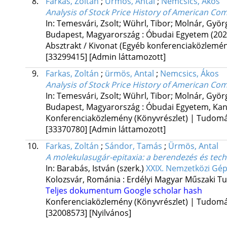
8.
Farkas, Zoltán
;
Ürmös, Antal
;
Nemcsics, Ákos
Analysis of Stock Price History of American C
In: Temesvári, Zsolt; Wührl, Tibor; Molnár, Györ
Budapest, Magyarország :
Óbudai Egyetem
(202
Absztrakt / Kivonat (Egyéb konferenciaközlem
[33299415]
[Admin láttamozott]
9.
Farkas, Zoltán
;
ürmös, Antal
;
Nemcsics, Ákos
Analysis of Stock Price History of American C
In: Temesvári, Zsolt; Wührl, Tibor; Molnár, Györ
Budapest, Magyarország :
Óbudai Egyetem, Kan
Konferenciaközlemény (Könyvrészlet) | Tudom
[33370780]
[Admin láttamozott]
10.
Farkas, Zoltán
;
Sándor, Tamás
;
Ürmös, Antal
A molekulasugár-epitaxia: a berendezés és tech
In: Barabás, István (szerk.)
XXIX. Nemzetközi Gé
Kolozsvár, Románia :
Erdélyi Magyar Műszaki T
Teljes dokumentum
Google scholar hash
Konferenciaközlemény (Könyvrészlet) | Tudom
[32008573]
[Nyilvános]