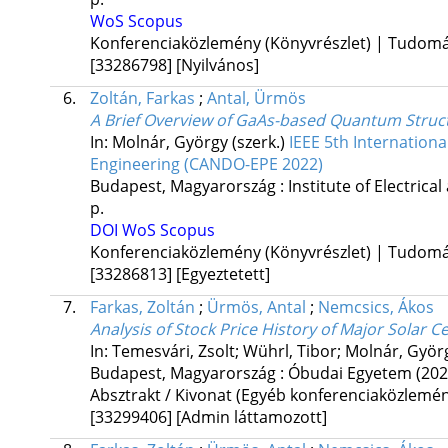
WoS
Scopus
Konferenciaközlemény (Könyvrészlet) | Tudom
[33286798]
[Nyilvános]
6.
Zoltán, Farkas
;
Antal, Ürmös
A Brief Overview of GaAs-based Quantum Struct
In: Molnár, György (szerk.)
IEEE 5th Internation
Engineering (CANDO-EPE 2022)
Budapest, Magyarország :
Institute of Electrica
p.
DOI
WoS
Scopus
Konferenciaközlemény (Könyvrészlet) | Tudom
[33286813]
[Egyeztetett]
7.
Farkas, Zoltán
;
Ürmös, Antal
;
Nemcsics, Ákos
Analysis of Stock Price History of Major Solar C
In: Temesvári, Zsolt; Wührl, Tibor; Molnár, Györ
Budapest, Magyarország :
Óbudai Egyetem
(202
Absztrakt / Kivonat (Egyéb konferenciaközlem
[33299406]
[Admin láttamozott]