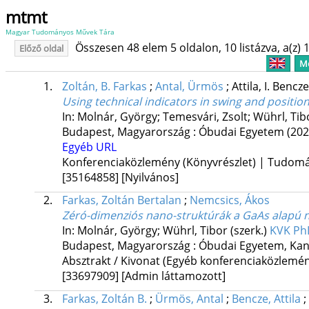
mtmt
Magyar Tudományos Művek Tára
Összesen 48 elem 5 oldalon, 10 listázva, a(z) 1
Előző oldal
Me
1.
Zoltán, B. Farkas
;
Antal, Ürmös
;
Attila, I. Bencz
Using technical indicators in swing and position
In: Molnár, György; Temesvári, Zsolt; Wührl, Tib
Budapest, Magyarország :
Óbudai Egyetem
(202
Egyéb URL
Konferenciaközlemény (Könyvrészlet) | Tudom
[35164858]
[Nyilvános]
2.
Farkas, Zoltán Bertalan
;
Nemcsics, Ákos
Zéró-dimenziós nano-struktúrák a GaAs alapú
In: Molnár, György; Wührl, Tibor (szerk.)
KVK PhD
Budapest, Magyarország :
Óbudai Egyetem, Kan
Absztrakt / Kivonat (Egyéb konferenciaközlem
[33697909]
[Admin láttamozott]
3.
Farkas, Zoltán B.
;
Ürmös, Antal
;
Bencze, Attila
;