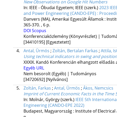
New Observations on Google Hit Numbers
In: IEEE - Óbudai Egyetem; IEEE (szerk.)
2023 IEE
and Power Engineering (CANDO-EPE) : Proceed
Danvers (MA), Amerikai Egyesült Államok :
Insti
365-370. , 6 p.
DOI
Scopus
Konferenciaközlemény (Könyvrészlet) | Tudom
[34410195]
[Egyeztetett]
4.
Antal, Ürmös
;
Zoltán, Bertalan Farkas
;
Attila, 
Using technical indicators in swing and position
XXXIX. Kandó Konferencián elhangzott előadás 
Egyéb URL
Nem besorolt (Egyéb) | Tudományos
[34720692]
[Nyilvános]
5.
Zoltán, Farkas
;
Antal, Ürmös
;
Ákos, Nemcsics
Imprint of Current Economic Facts in the Time S
In: Molnár, György (szerk.)
IEEE 5th Internation
Engineering (CANDO-EPE 2022)
Budapest, Magyarország :
Institute of Electrica
p.