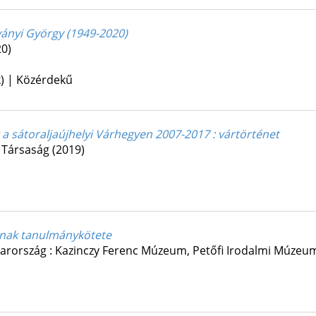
ányi György (1949-2020)
20)
k) | Közérdekű
 a sátoraljaújhelyi Várhegyen 2007-2017 : vártörténet
 Társaság
(2019)
jának tanulmánykötete
arország :
Kazinczy Ferenc Múzeum
,
Petőfi Irodalmi Múzeum