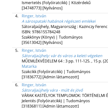
Ismertetés (Folyóiratcikk) | Közérdekű
[34748773]
[Nyilvános]
4.
Ringer, István
A sárospataki habánok régészeti emlékei
Sátoraljaújhely, Magyarország :
Kazinczy Ferenc
ISBN:
9786155784248
Szakkönyv (Könyv) | Tudományos
[35613042]
[Nyilvános]
5.
Ringer, István
Sátoraljaújhely
: vár és város a keleti végeken
MŰEMLÉKVÉDELEM
64
:
3
pp. 111-125. , 15 p.
(2
Matarka
Szakcikk (Folyóiratcikk) | Tudományos
[31836772]
[Admin láttamozott]
6.
Ringer, István
Sátoraljaújhely vára - múlt és jövő
VÁRAK KASTÉLYOK TEMPLOMOK: TÖRTÉNELMI É
Jelentés (Folyóiratcikk) | Tudományos
[31836811]
[Admin láttamozott]