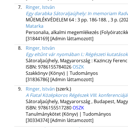
7.
Ringer, István
Egy darabka Sátoraljaújhely
: In memoriam Radv
MŰEMLÉKVÉDELEM
64
:
3
pp. 186-188. , 3 p.
(20
Matarka
Personalia, alkalmi megemlékezés (Folyóiratcik
[31844169]
[Admin láttamozott]
8.
Ringer, István
Egy eltűnt vár nyomában I.
: Régészeti kutatások
Sátoraljaújhely, Magyarország :
Kazinczy Ferenc
ISBN:
9786155784026
OSZK
Szakkönyv (Könyv) | Tudományos
[31836786]
[Admin láttamozott]
9.
Ringer, István
(szerk.)
A Fiatal Középkoros Régészek VIII. konferenciá
Sátoraljaújhely, Magyarország ,
Budapest, Magy
ISBN:
9786155517280
OSZK
Tanulmánykötet (Könyv) | Tudományos
[30334374]
[Admin láttamozott]