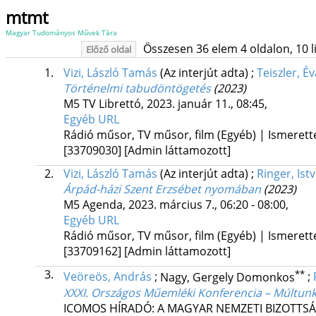
mtmt
Magyar Tudományos Művek Tára
Összesen 36 elem 4 oldalon, 10 lis
Előző oldal
1.
Vizi, László Tamás
(Az interjút adta)
;
Teiszler, Év
Történelmi tabudöntögetés
(2023)
M5 TV Librettó
,
2023. január 11.
,
08:45
,
Egyéb URL
Rádió műsor, TV műsor, film (Egyéb) | Ismerett
[33709030]
[Admin láttamozott]
2.
Vizi, László Tamás
(Az interjút adta)
;
Ringer, Ist
Árpád-házi Szent Erzsébet nyomában
(2023)
M5 Agenda
,
2023. március 7.
,
06:20 - 08:00
,
Egyéb URL
Rádió műsor, TV műsor, film (Egyéb) | Ismerett
[33709162]
[Admin láttamozott]
3.
**
Veöreös, András
;
Nagy, Gergely Domonkos
;
XXXI. Országos Műemléki Konferencia – Múltunk
ICOMOS HÍRADÓ: A MAGYAR NEMZETI BIZOTTS