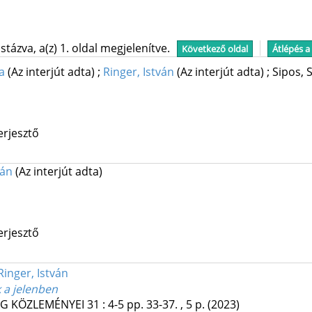
tázva, a(z) 1. oldal megjelenítve.
Következő oldal
Átlépés a
a
(Az interjút adta)
;
Ringer, István
(Az interjút adta)
;
Sipos, S
erjesztő
ván
(Az interjút adta)
erjesztő
Ringer, István
 a jelenben
ÁG KÖZLEMÉNYEI
31
:
4-5
pp. 33-37. , 5 p.
(2023)