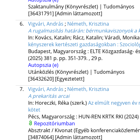
Szaktanulmány (Könyvrészlet) | Tudományos
[36431791]
[Admin láttamozott]
6.
Vigvári, András
;
Németh, Krisztina
A rugalmasítás határán: bérmunkaviszonyok a k
In: Kovács, Katalin; Rácz, Katalin; Váradi, Monika
kényszerek kertészeti gazdaságokban : Szociol
Budapest, Magyarország :
ELTE Közgazdaság- és
(2025)
381 p.
pp. 351-379. , 29 p.
Autopszia (e)
Utánközlés (Könyvrészlet) | Tudományos
[36432620]
[Egyeztetett]
7.
Vigvári, András
;
Németh, Krisztina
A prekaritás arcai
In: Horeczki, Réka (szerk.)
Az elmúlt negyven év r
kötet
Pécs, Magyarország :
HUN-REN KRTK RKI
(2024)
Repozitóriumban
Absztrakt / Kivonat (Egyéb konferenciaközlem
[34874064]
[Admin láttamozott]