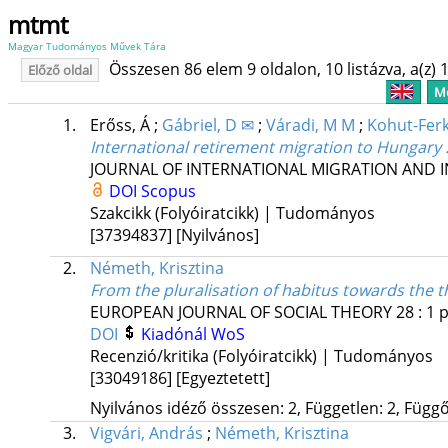
mtmt
Magyar Tudományos Művek Tára
Összesen 86 elem 9 oldalon, 10 listázva, a(z) 1
Előző oldal
Me
1.
Erőss, Á
;
Gábriel, D ✉
;
Váradi, M M
;
Kohut-Ferki
International retirement migration to Hungary :
JOURNAL OF INTERNATIONAL MIGRATION AND 
DOI
Scopus
Szakcikk (Folyóiratcikk) | Tudományos
[37394837]
[Nyilvános]
2.
Németh, Krisztina
From the pluralisation of habitus towards the t
EUROPEAN JOURNAL OF SOCIAL THEORY
28
:
1
p
DOI
Kiadónál
WoS
Recenzió/kritika (Folyóiratcikk) | Tudományos
[33049186]
[Egyeztetett]
Nyilvános idéző összesen: 2, Független: 2, Függő:
3.
Vigvári, András
;
Németh, Krisztina