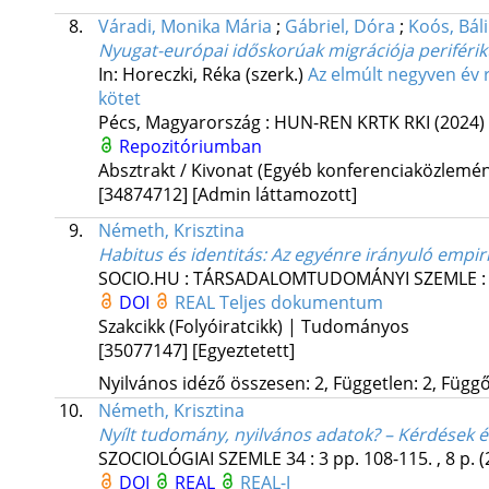
8.
Váradi, Monika Mária
;
Gábriel, Dóra
;
Koós, Bál
Nyugat-európai időskorúak migrációja periférik
In: Horeczki, Réka (szerk.)
Az elmúlt negyven év r
kötet
Pécs, Magyarország :
HUN-REN KRTK RKI
(2024)
Repozitóriumban
Absztrakt / Kivonat (Egyéb konferenciaközlem
[34874712]
[Admin láttamozott]
9.
Németh, Krisztina
Habitus és identitás: Az egyénre irányuló empi
SOCIO.HU : TÁRSADALOMTUDOMÁNYI SZEMLE
DOI
REAL
Teljes dokumentum
Szakcikk (Folyóiratcikk) | Tudományos
[35077147]
[Egyeztetett]
Nyilvános idéző összesen: 2, Független: 2, Függő:
10.
Németh, Krisztina
Nyílt tudomány, nyilvános adatok? – Kérdések é
SZOCIOLÓGIAI SZEMLE
34
:
3
pp. 108-115. , 8 p.
(
DOI
REAL
REAL-J