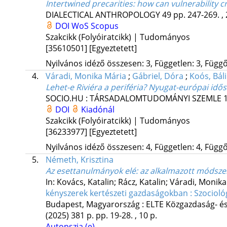
Intertwined precarities: how can vulnerability c
DIALECTICAL ANTHROPOLOGY
49
pp. 247-269. ,
DOI
WoS
Scopus
Szakcikk (Folyóiratcikk) | Tudományos
[35610501]
[Egyeztetett]
Nyilvános idéző összesen: 3, Független: 3, Függő:
4.
Váradi, Monika Mária
;
Gábriel, Dóra
;
Koós, Bál
Lehet-e Riviéra a periféria? Nyugat-európai idő
SOCIO.HU : TÁRSADALOMTUDOMÁNYI SZEMLE
DOI
Kiadónál
Szakcikk (Folyóiratcikk) | Tudományos
[36233977]
[Egyeztetett]
Nyilvános idéző összesen: 4, Független: 4, Függő:
5.
Németh, Krisztina
Az esettanulmányok elé: az alkalmazott módsze
In: Kovács, Katalin; Rácz, Katalin; Váradi, Monika
kényszerek kertészeti gazdaságokban : Szociol
Budapest, Magyarország :
ELTE Közgazdaság- és
(2025)
381 p.
pp. 19-28. , 10 p.
Autopszia (e)