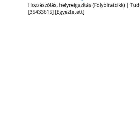
Hozzászólás, helyreigazítás (Folyóiratcikk) | T
[35433615]
[Egyeztetett]