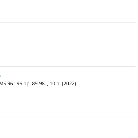
E
EMS
96
:
96
pp. 89-98. , 10 p.
(2022)