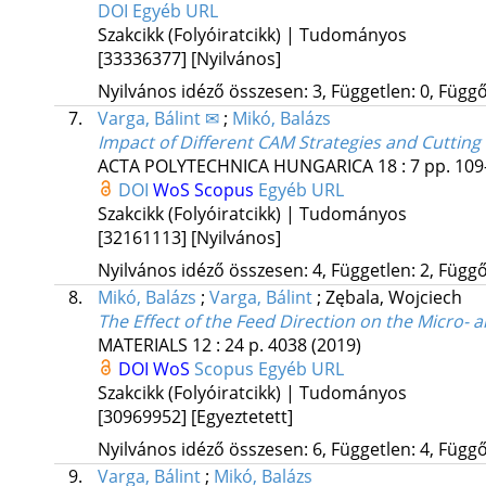
DOI
Egyéb URL
Szakcikk (Folyóiratcikk) | Tudományos
[33336377]
[Nyilvános]
Nyilvános idéző összesen: 3, Független: 0, Függő:
7.
Varga, Bálint ✉
;
Mikó, Balázs
Impact of Different CAM Strategies and Cutting
ACTA POLYTECHNICA HUNGARICA
18
:
7
pp. 109
DOI
WoS
Scopus
Egyéb URL
Szakcikk (Folyóiratcikk) | Tudományos
[32161113]
[Nyilvános]
Nyilvános idéző összesen: 4, Független: 2, Függő:
8.
Mikó, Balázs
;
Varga, Bálint
;
Zębala, Wojciech
The Effect of the Feed Direction on the Micro-
MATERIALS
12
:
24
p. 4038
(2019)
DOI
WoS
Scopus
Egyéb URL
Szakcikk (Folyóiratcikk) | Tudományos
[30969952]
[Egyeztetett]
Nyilvános idéző összesen: 6, Független: 4, Függő:
9.
Varga, Bálint
;
Mikó, Balázs