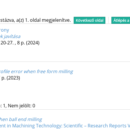
tázva, a(z) 1. oldal megjelenítve.
Következő oldal
Átlépés a
rony
 javítása
 20-27. , 8 p.
(2024)
rofile error when free form milling
7 p.
(2023)
 1, Nem jelölt: 0
en ball end milling
t in Machining Technology: Scientific – Research Reports V