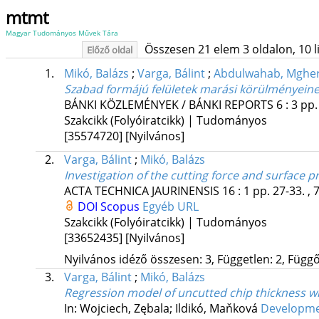
mtmt
Magyar Tudományos Művek Tára
Összesen 21 elem 3 oldalon, 10 lis
Előző oldal
1.
Mikó, Balázs
;
Varga, Bálint
;
Abdulwahab, Mghe
Szabad formájú felületek marási körülményeinek
BÁNKI KÖZLEMÉNYEK / BÁNKI REPORTS
6
:
3
pp.
Szakcikk (Folyóiratcikk) | Tudományos
[35574720]
[Nyilvános]
2.
Varga, Bálint
;
Mikó, Balázs
Investigation of the cutting force and surface p
ACTA TECHNICA JAURINENSIS
16
:
1
pp. 27-33. , 
DOI
Scopus
Egyéb URL
Szakcikk (Folyóiratcikk) | Tudományos
[33652435]
[Nyilvános]
Nyilvános idéző összesen: 3, Független: 2, Függő:
3.
Varga, Bálint
;
Mikó, Balázs
Regression model of uncutted chip thickness wh
In: Wojciech, Zębala; Ildikó, Maňková
Developmen