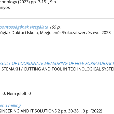
echnology
(2023)
pp. 7-15. , 9 p.
ányos
pontosságának vizsgálata
165 p.
iák Doktori Iskola,
Megjelenés/Fokozatszerzés éve: 2023
RESULT OF COORDINATE MEASURING OF FREE-FORM SURFAC
SISTEMAKH / CUTTING AND TOOL IN TECHNOLOGICAL SYST
 0, Nem jelölt: 0
end milling
INEERING AND IT SOLUTIONS
2
pp. 30-38. , 9 p.
(2022)