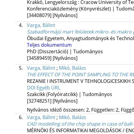
Krakkó, Lengyelország :
Cracow University of T
Konferenciaközlemény (Könyvrészlet) | Tudom
[34408079]
[Nyilvános]
4.
Varga, Bálint
Szabadformájú mart felületek mikro- és makro 
Óbudai Egyetem
,
Anyagtudományok és Technológ
Teljes dokumentum
PhD (Disszertáció) | Tudományos
[34589459]
[Nyilvános]
5.
Varga, Bálint
;
Mikó, Balázs
THE EFFECT OF THE POINT SAMPLING TO THE 
REZANIE I INSTRUMENT V TEHNOLOGICESKIKH 
DOI
Egyéb URL
Szakcikk (Folyóiratcikk) | Tudományos
[32748251]
[Nyilvános]
Nyilvános idéző összesen: 2, Független: 2, Függő:
6.
Varga, Bálint
;
Mikó, Balázs
CAD modelling of the chip shape in case of ball-
MÉRNÖKI ÉS INFORMATIKAI MEGOLDÁSOK / ENG