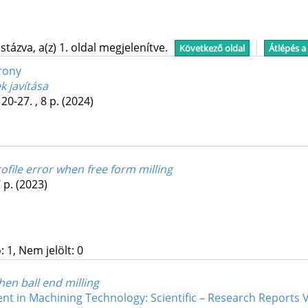
tázva, a(z) 1. oldal megjelenítve.
Következő oldal
Átlépés a
rony
 javítása
 20-27. , 8 p.
(2024)
rofile error when free form milling
7 p.
(2023)
 1, Nem jelölt: 0
en ball end milling
t in Machining Technology: Scientific – Research Reports V