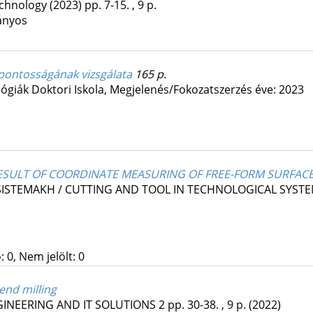
echnology
(2023)
pp. 7-15. , 9 p.
ányos
pontosságának vizsgálata
165 p.
iák Doktori Iskola,
Megjelenés/Fokozatszerzés éve: 2023
RESULT OF COORDINATE MEASURING OF FREE-FORM SURFAC
SISTEMAKH / CUTTING AND TOOL IN TECHNOLOGICAL SYST
 0, Nem jelölt: 0
end milling
INEERING AND IT SOLUTIONS
2
pp. 30-38. , 9 p.
(2022)