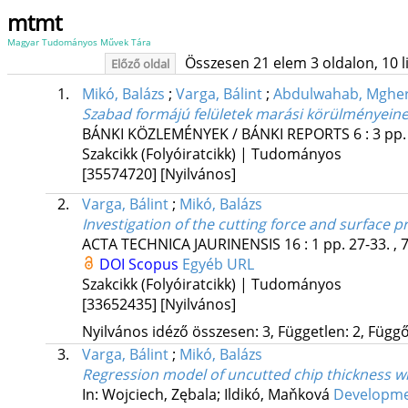
mtmt
Magyar Tudományos Művek Tára
Összesen 21 elem 3 oldalon, 10 lis
Előző oldal
1.
Mikó, Balázs
;
Varga, Bálint
;
Abdulwahab, Mghe
Szabad formájú felületek marási körülményeinek
BÁNKI KÖZLEMÉNYEK / BÁNKI REPORTS
6
:
3
pp.
Szakcikk (Folyóiratcikk) | Tudományos
[35574720]
[Nyilvános]
2.
Varga, Bálint
;
Mikó, Balázs
Investigation of the cutting force and surface p
ACTA TECHNICA JAURINENSIS
16
:
1
pp. 27-33. , 
DOI
Scopus
Egyéb URL
Szakcikk (Folyóiratcikk) | Tudományos
[33652435]
[Nyilvános]
Nyilvános idéző összesen: 3, Független: 2, Függő:
3.
Varga, Bálint
;
Mikó, Balázs
Regression model of uncutted chip thickness wh
In: Wojciech, Zębala; Ildikó, Maňková
Developmen