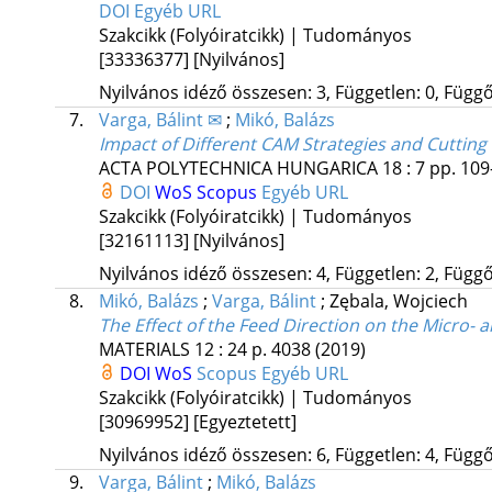
DOI
Egyéb URL
Szakcikk (Folyóiratcikk) | Tudományos
[33336377]
[Nyilvános]
Nyilvános idéző összesen: 3, Független: 0, Függő:
7.
Varga, Bálint ✉
;
Mikó, Balázs
Impact of Different CAM Strategies and Cutting
ACTA POLYTECHNICA HUNGARICA
18
:
7
pp. 109
DOI
WoS
Scopus
Egyéb URL
Szakcikk (Folyóiratcikk) | Tudományos
[32161113]
[Nyilvános]
Nyilvános idéző összesen: 4, Független: 2, Függő:
8.
Mikó, Balázs
;
Varga, Bálint
;
Zębala, Wojciech
The Effect of the Feed Direction on the Micro-
MATERIALS
12
:
24
p. 4038
(2019)
DOI
WoS
Scopus
Egyéb URL
Szakcikk (Folyóiratcikk) | Tudományos
[30969952]
[Egyeztetett]
Nyilvános idéző összesen: 6, Független: 4, Függő:
9.
Varga, Bálint
;
Mikó, Balázs