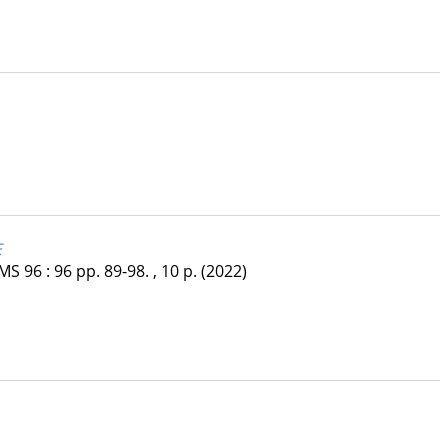
E
EMS
96
:
96
pp. 89-98. , 10 p.
(2022)