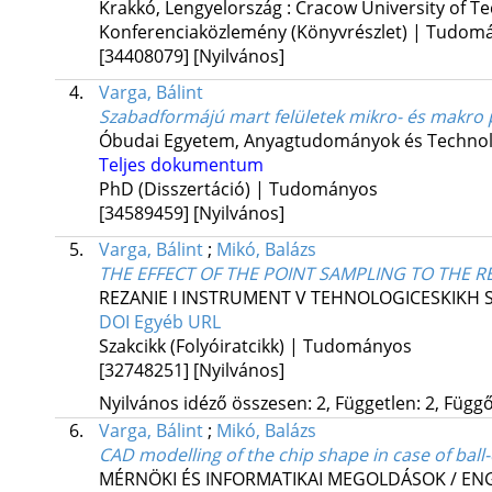
Krakkó, Lengyelország :
Cracow University of T
Konferenciaközlemény (Könyvrészlet) | Tudom
[34408079]
[Nyilvános]
4.
Varga, Bálint
Szabadformájú mart felületek mikro- és makro 
Óbudai Egyetem
,
Anyagtudományok és Technológ
Teljes dokumentum
PhD (Disszertáció) | Tudományos
[34589459]
[Nyilvános]
5.
Varga, Bálint
;
Mikó, Balázs
THE EFFECT OF THE POINT SAMPLING TO THE 
REZANIE I INSTRUMENT V TEHNOLOGICESKIKH 
DOI
Egyéb URL
Szakcikk (Folyóiratcikk) | Tudományos
[32748251]
[Nyilvános]
Nyilvános idéző összesen: 2, Független: 2, Függő:
6.
Varga, Bálint
;
Mikó, Balázs
CAD modelling of the chip shape in case of ball-
MÉRNÖKI ÉS INFORMATIKAI MEGOLDÁSOK / ENG