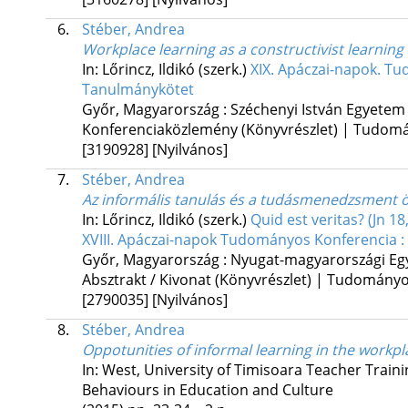
6.
Stéber, Andrea
Workplace learning as a constructivist learni
In: Lőrincz, Ildikó (szerk.)
XIX. Apáczai-napok. Tu
Tanulmánykötet
Győr, Magyarország :
Széchenyi István Egyetem
Konferenciaközlemény (Könyvrészlet) | Tudom
[3190928]
[Nyilvános]
7.
Stéber, Andrea
Az informális tanulás és a tudásmenedzsment 
In: Lőrincz, Ildikó (szerk.)
Quid est veritas? (Jn 18
XVIII. Apáczai-napok Tudományos Konferencia : 
Győr, Magyarország :
Nyugat-magyarországi Eg
Absztrakt / Kivonat (Könyvrészlet) | Tudomány
[2790035]
[Nyilvános]
8.
Stéber, Andrea
Oppotunities of informal learning in the workpl
In: West, University of Timisoara Teacher Train
Behaviours in Education and Culture