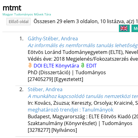
mtmt
Magyar Tudományos Művek Tára
Összesen 29 elem 3 oldalon, 10 listázva, a(z) 1
Előző oldal
Me
1.
Gáthy-Stéber, Andrea
Az informális és nemformális tanulás lehetősé
Eötvös Loránd Tudományegyetem (ELTE)
,
Nevel
Védés éve: 2018
Megjelenés/Fokozatszerzés éve
DOI
ELTE Könyvtára
EDIT
PhD (Disszertáció) | Tudományos
[27405279]
[Egyeztetett]
2.
Stéber, Andrea
A munkához kapcsolódó tanulás nemzetközi te
In: Kovács, Zsuzsa; Kereszty, Orsolya; Kraiciné, 
meghatározó trendjei : Tanulmányok
Budapest, Magyarország :
ELTE Eötvös Kiadó
(2
Szaktanulmány (Könyvrészlet) | Tudományos
[3278277]
[Nyilvános]