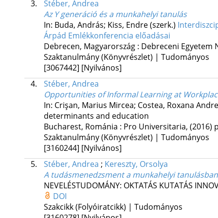
3.
Stéber, Andrea
Az Y generáció és a munkahelyi tanulás
In: Buda, András; Kiss, Endre (szerk.)
Interdiszci
Árpád Emlékkonferencia előadásai
Debrecen, Magyarország :
Debreceni Egyetem 
Szaktanulmány (Könyvrészlet) | Tudományos
[3067442]
[Nyilvános]
4.
Stéber, Andrea
Opportunities of Informal Learning at Workpla
In: Crişan, Marius Mircea; Costea, Roxana Andre
determinants and education
Bucharest, Románia :
Pro Universitaria
,
(2016)
p
Szaktanulmány (Könyvrészlet) | Tudományos
[3160244]
[Nyilvános]
5.
Stéber, Andrea
;
Kereszty, Orsolya
A tudásmenedzsment a munkahelyi tanulásban
NEVELÉSTUDOMÁNY: OKTATÁS KUTATÁS INNO
DOI
Szakcikk (Folyóiratcikk) | Tudományos
[3160278]
[Nyilvános]