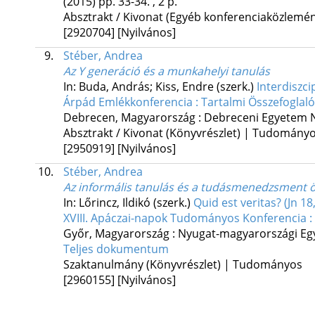
(2015)
pp. 33-34. , 2 p.
Absztrakt / Kivonat (Egyéb konferenciaközlem
[2920704]
[Nyilvános]
9.
Stéber, Andrea
Az Y generáció és a munkahelyi tanulás
In: Buda, András; Kiss, Endre (szerk.)
Interdiszci
Árpád Emlékkonferencia : Tartalmi Összefoglal
Debrecen, Magyarország :
Debreceni Egyetem 
Absztrakt / Kivonat (Könyvrészlet) | Tudomány
[2950919]
[Nyilvános]
10.
Stéber, Andrea
Az informális tanulás és a tudásmenedzsment 
In: Lőrincz, Ildikó (szerk.)
Quid est veritas? (Jn 18
XVIII. Apáczai-napok Tudományos Konferencia : 
Győr, Magyarország :
Nyugat-magyarországi Eg
Teljes dokumentum
Szaktanulmány (Könyvrészlet) | Tudományos
[2960155]
[Nyilvános]