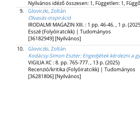
Nyilvános idéző összesen: 1, Független: 1, Függő:
9.
Gloviczki, Zoltán
Olvasás-inspiráció
IRODALMI MAGAZIN
XIII.
:
1
pp. 46-46. , 1 p.
(2025
Esszé (Folyóiratcikk) | Tudományos
[36182949]
[Nyilvános]
10.
Gloviczki, Zoltán
Kodácsy-Simon Eszter: Engedjétek kérdezni a g
VIGILIA
XC
:
8.
pp. 765-777. , 13 p.
(2025)
Recenzió/kritika (Folyóiratcikk) | Tudományos
[36281806]
[Nyilvános]