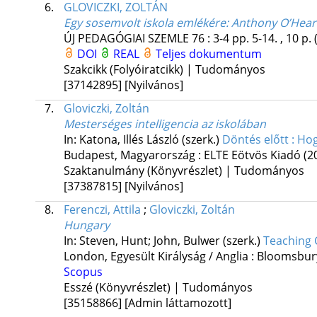
6.
GLOVICZKI, ZOLTÁN
Egy sosemvolt iskola emlékére
: Anthony O’Hear
ÚJ PEDAGÓGIAI SZEMLE
76
:
3-4
pp. 5-14. , 10 p.
DOI
REAL
Teljes dokumentum
Szakcikk (Folyóiratcikk) | Tudományos
[37142895]
[Nyilvános]
7.
Gloviczki, Zoltán
Mesterséges intelligencia az iskolában
In: Katona, Illés László (szerk.)
Döntés előtt : Hog
Budapest, Magyarország :
ELTE Eötvös Kiadó
(2
Szaktanulmány (Könyvrészlet) | Tudományos
[37387815]
[Nyilvános]
8.
Ferenczi, Attila
;
Gloviczki, Zoltán
Hungary
In: Steven, Hunt; John, Bulwer (szerk.)
Teaching 
London, Egyesült Királyság / Anglia :
Bloomsbury
Scopus
Esszé (Könyvrészlet) | Tudományos
[35158866]
[Admin láttamozott]