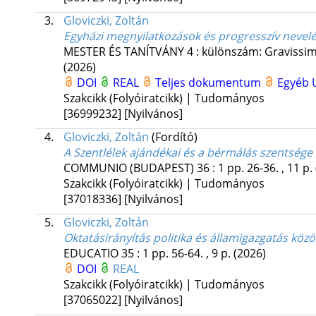
3.
Gloviczki, Zoltán
Egyházi megnyilatkozások és progresszív nevelé
MESTER ÉS TANÍTVÁNY
4
:
különszám: Gravissimu
(2026)
DOI
REAL
Teljes dokumentum
Egyéb 
Szakcikk (Folyóiratcikk) | Tudományos
[36999232]
[Nyilvános]
4.
Gloviczki, Zoltán
(Fordító)
A Szentlélek ajándékai és a bérmálás szentsége
COMMUNIO (BUDAPEST)
36
:
1
pp. 26-36. , 11 p.
Szakcikk (Folyóiratcikk) | Tudományos
[37018336]
[Nyilvános]
5.
Gloviczki, Zoltán
Oktatásirányítás politika és államigazgatás közö
EDUCATIO
35
:
1
pp. 56-64. , 9 p.
(2026)
DOI
REAL
Szakcikk (Folyóiratcikk) | Tudományos
[37065022]
[Nyilvános]