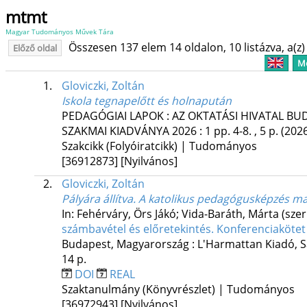
mtmt
Magyar Tudományos Művek Tára
Összesen 137 elem 14 oldalon, 10 listázva, a(z) 
Előző oldal
Me
1.
Gloviczki, Zoltán
Iskola tegnapelőtt és holnapután
PEDAGÓGIAI LAPOK : AZ OKTATÁSI HIVATAL B
SZAKMAI KIADVÁNYA
2026
:
1
pp. 4-8. , 5 p.
(202
Szakcikk (Folyóiratcikk) | Tudományos
[36912873]
[Nyilvános]
2.
Gloviczki, Zoltán
Pályára állítva. A katolikus pedagógusképzés m
In: Fehérváry, Örs Jákó; Vida-Baráth, Márta (szer
számbavétel és előretekintés. Konferenciakötet
Budapest, Magyarország :
L'Harmattan Kiadó
,
S
14 p.
DOI
REAL
Szaktanulmány (Könyvrészlet) | Tudományos
[36972943]
[Nyilvános]