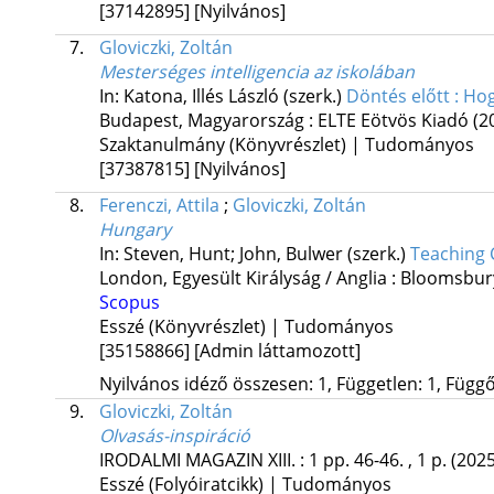
[37142895]
[Nyilvános]
7.
Gloviczki, Zoltán
Mesterséges intelligencia az iskolában
In: Katona, Illés László (szerk.)
Döntés előtt : Hog
Budapest, Magyarország :
ELTE Eötvös Kiadó
(2
Szaktanulmány (Könyvrészlet) | Tudományos
[37387815]
[Nyilvános]
8.
Ferenczi, Attila
;
Gloviczki, Zoltán
Hungary
In: Steven, Hunt; John, Bulwer (szerk.)
Teaching 
London, Egyesült Királyság / Anglia :
Bloomsbury
Scopus
Esszé (Könyvrészlet) | Tudományos
[35158866]
[Admin láttamozott]
Nyilvános idéző összesen: 1, Független: 1, Függő:
9.
Gloviczki, Zoltán
Olvasás-inspiráció
IRODALMI MAGAZIN
XIII.
:
1
pp. 46-46. , 1 p.
(2025
Esszé (Folyóiratcikk) | Tudományos