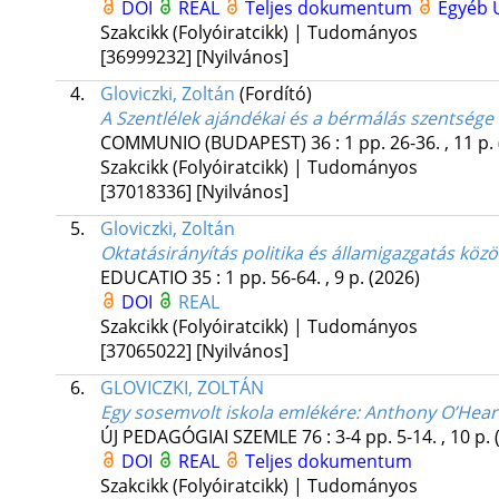
DOI
REAL
Teljes dokumentum
Egyéb 
Szakcikk (Folyóiratcikk) | Tudományos
[36999232]
[Nyilvános]
4.
Gloviczki, Zoltán
(Fordító)
A Szentlélek ajándékai és a bérmálás szentsége
COMMUNIO (BUDAPEST)
36
:
1
pp. 26-36. , 11 p.
Szakcikk (Folyóiratcikk) | Tudományos
[37018336]
[Nyilvános]
5.
Gloviczki, Zoltán
Oktatásirányítás politika és államigazgatás közö
EDUCATIO
35
:
1
pp. 56-64. , 9 p.
(2026)
DOI
REAL
Szakcikk (Folyóiratcikk) | Tudományos
[37065022]
[Nyilvános]
6.
GLOVICZKI, ZOLTÁN
Egy sosemvolt iskola emlékére
: Anthony O’Hear
ÚJ PEDAGÓGIAI SZEMLE
76
:
3-4
pp. 5-14. , 10 p.
DOI
REAL
Teljes dokumentum
Szakcikk (Folyóiratcikk) | Tudományos