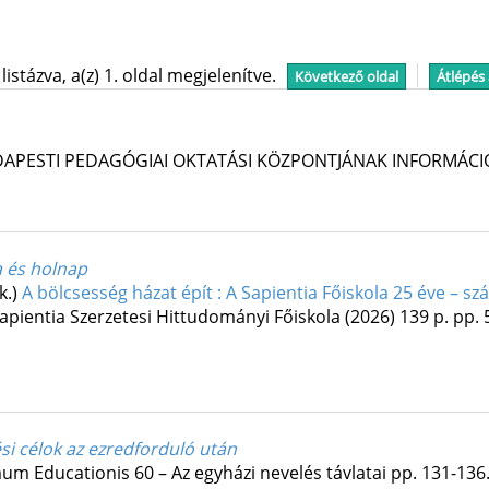
stázva, a(z) 1. oldal megjelenítve.
Következő oldal
Átlépés
UDAPESTI PEDAGÓGIAI OKTATÁSI KÖZPONTJÁNAK INFORMÁCI
a és holnap
k.)
A bölcsesség házat épít : A Sapientia Főiskola 25 éve – s
apientia Szerzetesi Hittudományi Főiskola
(2026)
139 p.
pp. 
si célok az ezredforduló után
m Educationis 60 – Az egyházi nevelés távlatai
pp. 131-136.