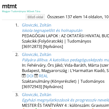
mtmt
Magyar Tudományos Művek Tára
Összesen 137 elem 14 oldalon, 10 li
Előző oldal
1.
Gloviczki, Zoltán
Iskola tegnapelőtt és holnapután
PEDAGÓGIAI LAPOK : AZ OKTATÁSI HIVATAL B
Szakcikk (Folyóiratcikk) | Tudományos
[36912873]
[Nyilvános]
2.
Gloviczki, Zoltán
Pályára állítva. A katolikus pedagógusképzés m
In: Fehérváry, Örs Jákó; Vida-Baráth, Márta (szer
Budapest, Magyarország :
L'Harmattan Kiadó
,
S
DOI
REAL
Szaktanulmány (Könyvrészlet) | Tudományos
[36972943]
[Nyilvános]
3.
Gloviczki, Zoltán
Egyházi megnyilatkozások és progresszív nevelé
MESTER ÉS TANÍTVÁNY
4
:
különszám: Gravissimu