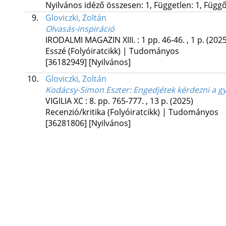
Nyilvános idéző összesen: 1, Független: 1, Függő:
9.
Gloviczki, Zoltán
Olvasás-inspiráció
IRODALMI MAGAZIN
XIII.
:
1
pp. 46-46. , 1 p.
(2025
Esszé (Folyóiratcikk) | Tudományos
[36182949]
[Nyilvános]
10.
Gloviczki, Zoltán
Kodácsy-Simon Eszter: Engedjétek kérdezni a g
VIGILIA
XC
:
8.
pp. 765-777. , 13 p.
(2025)
Recenzió/kritika (Folyóiratcikk) | Tudományos
[36281806]
[Nyilvános]