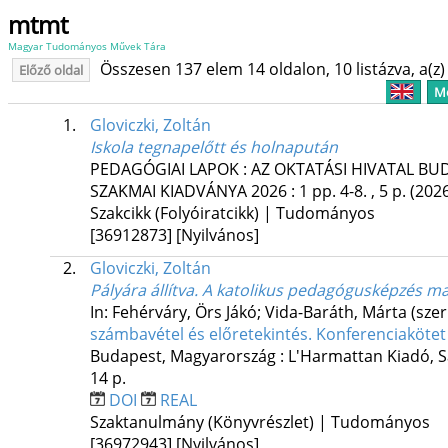
mtmt
Magyar Tudományos Művek Tára
Összesen 137 elem 14 oldalon, 10 listázva, a(z) 
Előző oldal
Me
1.
Gloviczki, Zoltán
Iskola tegnapelőtt és holnapután
PEDAGÓGIAI LAPOK : AZ OKTATÁSI HIVATAL B
SZAKMAI KIADVÁNYA
2026
:
1
pp. 4-8. , 5 p.
(202
Szakcikk (Folyóiratcikk) | Tudományos
[36912873]
[Nyilvános]
2.
Gloviczki, Zoltán
Pályára állítva. A katolikus pedagógusképzés m
In: Fehérváry, Örs Jákó; Vida-Baráth, Márta (szer
számbavétel és előretekintés. Konferenciakötet
Budapest, Magyarország :
L'Harmattan Kiadó
,
S
14 p.
DOI
REAL
Szaktanulmány (Könyvrészlet) | Tudományos
[36972943]
[Nyilvános]