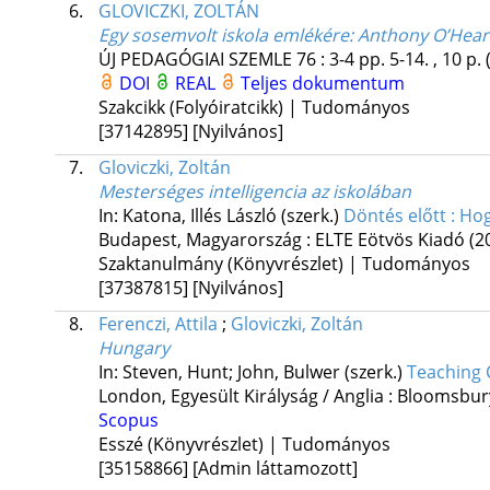
6.
GLOVICZKI, ZOLTÁN
Egy sosemvolt iskola emlékére
: Anthony O’Hear
ÚJ PEDAGÓGIAI SZEMLE
76
:
3-4
pp. 5-14. , 10 p.
DOI
REAL
Teljes dokumentum
Szakcikk (Folyóiratcikk) | Tudományos
[37142895]
[Nyilvános]
7.
Gloviczki, Zoltán
Mesterséges intelligencia az iskolában
In: Katona, Illés László (szerk.)
Döntés előtt : Hog
Budapest, Magyarország :
ELTE Eötvös Kiadó
(2
Szaktanulmány (Könyvrészlet) | Tudományos
[37387815]
[Nyilvános]
8.
Ferenczi, Attila
;
Gloviczki, Zoltán
Hungary
In: Steven, Hunt; John, Bulwer (szerk.)
Teaching 
London, Egyesült Királyság / Anglia :
Bloomsbury
Scopus
Esszé (Könyvrészlet) | Tudományos
[35158866]
[Admin láttamozott]