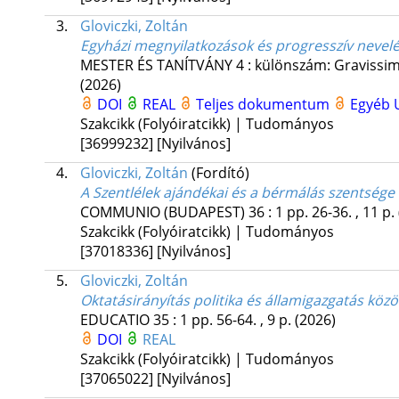
3.
Gloviczki, Zoltán
Egyházi megnyilatkozások és progresszív nevelé
MESTER ÉS TANÍTVÁNY
4
:
különszám: Gravissimu
(2026)
DOI
REAL
Teljes dokumentum
Egyéb 
Szakcikk (Folyóiratcikk) | Tudományos
[36999232]
[Nyilvános]
4.
Gloviczki, Zoltán
(Fordító)
A Szentlélek ajándékai és a bérmálás szentsége
COMMUNIO (BUDAPEST)
36
:
1
pp. 26-36. , 11 p.
Szakcikk (Folyóiratcikk) | Tudományos
[37018336]
[Nyilvános]
5.
Gloviczki, Zoltán
Oktatásirányítás politika és államigazgatás közö
EDUCATIO
35
:
1
pp. 56-64. , 9 p.
(2026)
DOI
REAL
Szakcikk (Folyóiratcikk) | Tudományos
[37065022]
[Nyilvános]