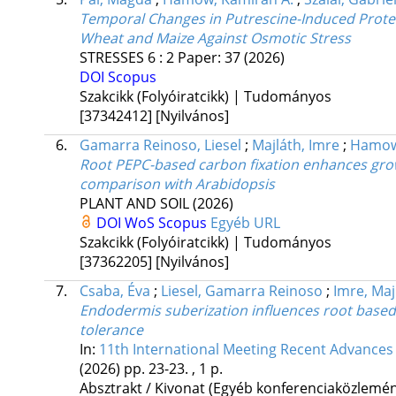
Temporal Changes in Putrescine-Induced Protec
Wheat and Maize Against Osmotic Stress
STRESSES
6
:
2
Paper: 37
(2026)
DOI
Scopus
Szakcikk (Folyóiratcikk) | Tudományos
[37342412]
[Nyilvános]
6.
Gamarra Reinoso, Liesel
;
Majláth, Imre
;
Hamow
Root PEPC-based carbon fixation enhances growt
comparison with Arabidopsis
PLANT AND SOIL
(2026)
DOI
WoS
Scopus
Egyéb URL
Szakcikk (Folyóiratcikk) | Tudományos
[37362205]
[Nyilvános]
7.
Csaba, Éva
;
Liesel, Gamarra Reinoso
;
Imre, Maj
Endodermis suberization influences root based
tolerance
In:
11th International Meeting Recent Advances 
(2026)
pp. 23-23. , 1 p.
Absztrakt / Kivonat (Egyéb konferenciaközlem