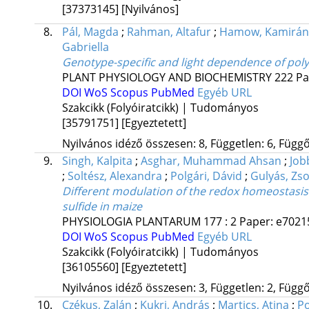
[37373145]
[Nyilvános]
8.
Pál, Magda
;
Rahman, Altafur
;
Hamow, Kamirán
Gabriella
Genotype-specific and light dependence of pol
PLANT PHYSIOLOGY AND BIOCHEMISTRY
222
Pa
DOI
WoS
Scopus
PubMed
Egyéb URL
Szakcikk (Folyóiratcikk) | Tudományos
[35791751]
[Egyeztetett]
Nyilvános idéző összesen: 8, Független: 6, Függő:
9.
Singh, Kalpita
;
Asghar, Muhammad Ahsan
;
Job
;
Soltész, Alexandra
;
Polgári, Dávid
;
Gulyás, Zso
Different modulation of the redox homeostasi
sulfide in maize
PHYSIOLOGIA PLANTARUM
177
:
2
Paper: e70215
DOI
WoS
Scopus
PubMed
Egyéb URL
Szakcikk (Folyóiratcikk) | Tudományos
[36105560]
[Egyeztetett]
Nyilvános idéző összesen: 3, Független: 2, Függő:
10.
Czékus, Zalán
;
Kukri, András
;
Martics, Atina
;
Po