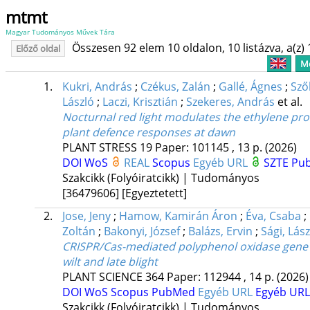
mtmt
Magyar Tudományos Művek Tára
Összesen 92 elem 10 oldalon, 10 listázva, a(z) 
Előző oldal
Me
1.
Kukri, András
;
Czékus, Zalán
;
Gallé, Ágnes
;
Sző
László
;
Laczi, Krisztián
;
Szekeres, András
et al.
Nocturnal red light modulates the ethylene pr
plant defence responses at dawn
PLANT STRESS
19
Paper: 101145 , 13 p.
(2026)
DOI
WoS
REAL
Scopus
Egyéb URL
SZTE Pub
Szakcikk (Folyóiratcikk) | Tudományos
[36479606]
[Egyeztetett]
2.
Jose, Jeny
;
Hamow, Kamirán Áron
;
Éva, Csaba
;
Zoltán
;
Bakonyi, József
;
Balázs, Ervin
;
Sági, Lász
CRISPR/Cas-mediated polyphenol oxidase gene kn
wilt and late blight
PLANT SCIENCE
364
Paper: 112944 , 14 p.
(2026)
DOI
WoS
Scopus
PubMed
Egyéb URL
Egyéb URL
Szakcikk (Folyóiratcikk) | Tudományos