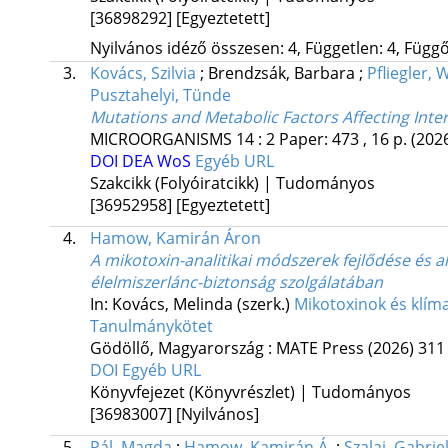
[36898292]
[Egyeztetett]
Nyilvános idéző összesen: 4, Független: 4, Függő:
3.
Kovács, Szilvia
;
Brendzsák, Barbara
;
Pfliegler, 
Pusztahelyi, Tünde
Mutations and Metabolic Factors Affecting Inter
MICROORGANISMS
14
:
2
Paper: 473 , 16 p.
(202
DOI
DEA
WoS
Egyéb URL
Szakcikk (Folyóiratcikk) | Tudományos
[36952958]
[Egyeztetett]
4.
Hamow, Kamirán Áron
A mikotoxin-analitikai módszerek fejlődése és
élelmiszerlánc-biztonság szolgálatában
In: Kovács, Melinda (szerk.)
Mikotoxinok és klíma
Tanulmánykötet
Gödöllő, Magyarország :
MATE Press
(2026)
311 
DOI
Egyéb URL
Könyvfejezet (Könyvrészlet) | Tudományos
[36983007]
[Nyilvános]
5.
Pál, Magda
;
Hamow, Kamirán Á.
;
Szalai, Gabrie