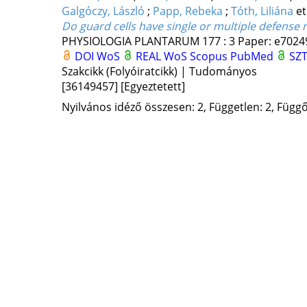
Galgóczy, László
;
Papp, Rebeka
;
Tóth, Liliána
et
Do guard cells have single or multiple defense
PHYSIOLOGIA PLANTARUM
177
:
3
Paper: e70249
DOI
WoS
REAL
WoS
Scopus
PubMed
SZT
Szakcikk (Folyóiratcikk) | Tudományos
[36149457]
[Egyeztetett]
Nyilvános idéző összesen: 2, Független: 2, Függő: