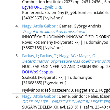
Combustion Institute
(2023)
pp. 2431-2436. , 6 p
Egyéb URL
Egyéb URL
Konferenciaközlemény (Egyéb konferenciaköz
[34029567]
[Nyilvános]
4.
Nagy, Attila Gábor
;
Gémes, György András
Vizsgálatok akusztikus emisszióval
INNOTÉKA: TUDOMÁNY INNOVÁCIÓ ZÖLDKÖRN
Rövid közlemény (Folyóiratcikk) | Tudományos
[36302163]
[Nyilvános]
5.
Farkas, I
;
Farkas, T
;
Nagy, AG
;
Mayer, G
Determination of pressure loss coefficient of 
NUCLEAR ENGINEERING AND DESIGN
350
pp. 23
DOI
WoS
Scopus
Szakcikk (Folyóiratcikk) | Tudományos
[31668685]
[Egyeztetett]
Nyilvános idéző összesen: 3, Független: 2, Függő:
6.
Nagy, Attila Gábor
;
Deme, Sándor
;
Páles, Józse
DOSE ON LITE – DIREKT ÉS INVERZ BALESETI T
SUGÁRVÉDELEM
XII. évf. (2019) 1. szám. 23–40
: