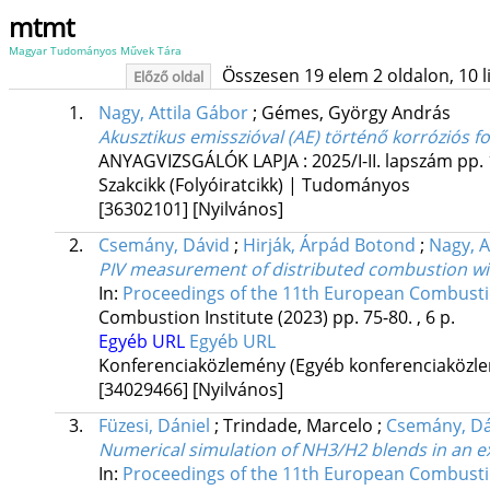
mtmt
Magyar Tudományos Művek Tára
Összesen 19 elem 2 oldalon, 10 lis
Előző oldal
1.
Nagy, Attila Gábor
;
Gémes, György András
Akusztikus emisszióval (AE) történő korróziós 
ANYAGVIZSGÁLÓK LAPJA
:
2025/I-II. lapszám
pp. 
Szakcikk (Folyóiratcikk) | Tudományos
[36302101]
[Nyilvános]
2.
Csemány, Dávid
;
Hirják, Árpád Botond
;
Nagy, A
PIV measurement of distributed combustion wit
In:
Proceedings of the 11th European Combust
Combustion Institute
(2023)
pp. 75-80. , 6 p.
Egyéb URL
Egyéb URL
Konferenciaközlemény (Egyéb konferenciaköz
[34029466]
[Nyilvános]
3.
Füzesi, Dániel
;
Trindade, Marcelo
;
Csemány, Dá
Numerical simulation of NH3/H2 blends in an e
In:
Proceedings of the 11th European Combust