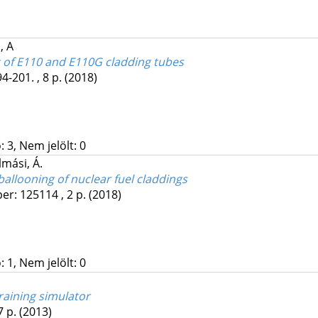
, A
t of E110 and E110G cladding tubes
4-201. , 8 p.
(2018)
 3, Nem jelölt: 0
lmási, Á.
llooning of nuclear fuel claddings
er: 125114 , 2 p.
(2018)
 1, Nem jelölt: 0
raining simulator
7 p.
(2013)