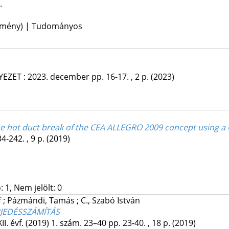
.
lemény) | Tudományos
YEZET
:
2023. december
pp. 16-17. , 2 p.
(2023)
the hot duct break of the CEA ALLEGRO 2009 concept using a
4-242. , 9 p.
(2019)
 1, Nem jelölt: 0
f
;
Pázmándi, Tamás
;
C., Szabó István
ERJEDÉSSZÁMÍTÁS
XII. évf. (2019) 1. szám. 23–40
pp. 23-40. , 18 p.
(2019)