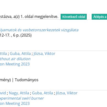
tázva, a(z) 1. oldal megjelenítve.
Következő oldal
Átlépés a
folyamatok és vasbetonszerkezetek vizsgálata
12-17. , 6 p.
(2025)
ttila
;
Guba, Attila
;
Józsa, Viktor
hout air dilution
ion Meeting 2023
lemény) | Tudományos
vid
;
Nagy, Attila
;
Guba, Attila
;
Józsa, Viktor
xperimental swirl burner
ion Meeting 2023