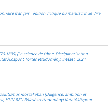
naire français , édition critique du manuscrit de Vire
0-1830) [La science de l’âme. Disciplinarisation,
utatóközpont Történettudományi Intézet, 2024.
zolutizmus időszakában [Diligence, ambition et
apest, HUN-REN Bölcsészettudományi Kutatóközpont