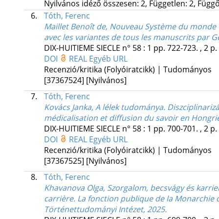
Nyilvános idéző összesen: 2, Független: 2, Függő:
6.
Tóth, Ferenc
Maillet Benoît de, Nouveau Système du monde ou
avec les variantes de tous les manuscrits par 
DIX-HUITIEME SIECLE
n° 58
:
1
pp. 722-723. , 2 p.
DOI
REAL
Egyéb URL
Recenzió/kritika (Folyóiratcikk) | Tudományos
[37367524]
[Nyilvános]
7.
Tóth, Ferenc
Kovács Janka, A lélek tudománya. Diszciplinariz
médicalisation et diffusion du savoir en Hong
DIX-HUITIEME SIECLE
n° 58
:
1
pp. 700-701. , 2 p.
DOI
REAL
Egyéb URL
Recenzió/kritika (Folyóiratcikk) | Tudományos
[37367525]
[Nyilvános]
8.
Tóth, Ferenc
Khavanova Olga, Szorgalom, becsvágy és karrier
carrière. La fonction publique de la Monarchi
Történettudományi Intézet, 2025.