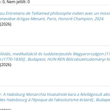
 0, Nem jelölt: 0
 Entretiens de Telliamed philosophe indien avec un mission
Geneviève Artigas-Menant, Paris, Honoré Champion, 2024.
(2026)
álódás, medikalizáció és tudásterjesztés Magyarországon (177
rie (1770-1830)] , Budapest, HUN-REN Bölcsészettudományi K
(2026)
. A Habsburg Monarchia hivatalnoki kara a felvilágosult abs
e des Habsbourg à l’époque de l’absolutisme éclairé] , Bud