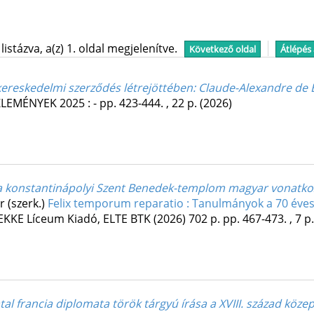
stázva, a(z) 1. oldal megjelenítve.
Következő oldal
Átlépés
kereskedelmi szerződés létrejöttében
: Claude-Alexandre de 
ZLEMÉNYEK
2025
:
-
pp. 423-444. , 22 p.
(2026)
 a konstantinápolyi Szent Benedek-templom magyar vonatko
r (szerk.)
Felix temporum reparatio : Tanulmányok a 70 éves 
EKKE Líceum Kiadó
,
ELTE BTK
(2026)
702 p.
pp. 467-473. , 7 p.
iatal francia diplomata török tárgyú írása a XVIII. század köze