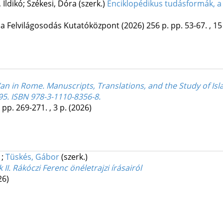
 Ildikó; Székesi, Dóra (szerk.)
Enciklopédikus tudásformák, a
a Felvilágosodás Kutatóközpont
(2026)
256 p.
pp. 53-67. , 15
ur’an in Rome. Manuscripts, Translations, and the Study of Is
95. ISBN 978-3-1110-8356-8.
pp. 269-271. , 3 p.
(2026)
)
;
Tüskés, Gábor
(szerk.)
II. Rákóczi Ferenc önéletrajzi írásairól
26)