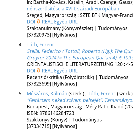
In: Bartha-Kovács, Katalin; Aradi, Csenge; Gausz,
népszerűsítése a XVIII. századi Európában
Szeged, Magyarország :
SZTE BTK Magyar-Franci
DOI
REAL
Egyéb URL
Szaktanulmány (Könyvrészlet) | Tudományos
[37320973]
[Nyilvános]
4.
Tóth, Ferenc
Stella, Federico / Tottoli, Roberto (Hg.): The Q
Gruyter 2024 (= The European Qurʼan 4). € 109,
ORIENTALISTISCHE LITERATURZEITUNG
120
:
4-5
DOI
REAL
Egyéb URL
Recenzió/kritika (Folyóiratcikk) | Tudományos
[37323699]
[Nyilvános]
5.
Mészáros, Kálmán
(szerk.)
;
Tóth, Ferenc
(szerk.
"Feltártam neked szívem belsejét"
: Tanulmányok 
Budapest, Magyarország :
Méry Ratio Kiadó
(20
ISBN:
9786146284723
Szakkönyv (Könyv) | Tudományos
[37334715]
[Nyilvános]