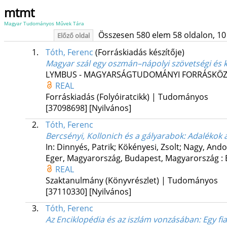
mtmt
Magyar Tudományos Művek Tára
Összesen 580 elem 58 oldalon, 10 li
Előző oldal
1.
Tóth, Ferenc
(Forráskiadás készítője)
Magyar szál egy oszmán–nápolyi szövetségi és 
LYMBUS - MAGYARSÁGTUDOMÁNYI FORRÁSKÖ
REAL
Forráskiadás (Folyóiratcikk) | Tudományos
[37098698]
[Nyilvános]
2.
Tóth, Ferenc
Bercsényi, Kollonich és a gályarabok
: Adalékok
In: Dinnyés, Patrik; Kökényesi, Zsolt; Nagy, Ando
Eger, Magyarország,
Budapest, Magyarország :
REAL
Szaktanulmány (Könyvrészlet) | Tudományos
[37110330]
[Nyilvános]
3.
Tóth, Ferenc
Az Enciklopédia és az iszlám vonzásában
: Egy f