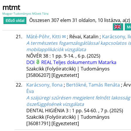
mtmt
Magyar Tudományos Művek Tára
Összesen 307 elem 31 oldalon, 10 listázva, a(z) 
Előző oldal
Me
21.
Máté-Póhr, Kitti ✉
;
Révai, Katalin
;
Karácsony, I
A természetes fogamzásgátlással kapcsolatos i
mobilapplikációk vizsgálata
NŐVÉR
38
:
1
pp. 9-14. , 6 p.
(2025)
DOI
REAL
Teljes dokumentum
Matarka
Szakcikk (Folyóiratcikk) | Tudományos
[35806207]
[Egyeztetett]
22.
Karácsony, Ilona
;
Bertókné, Tamás Renáta
;
Árv
Éva
A szájüregi szűrésen megjelent felnőtt lakosság 
öszefüggésének vizsgálata
DENTAL HIGIÉNIA
3
:
1
pp. 54-60. , 7 p.
(2025)
Szakcikk (Folyóiratcikk) | Tudományos
[36081791]
[Egyeztetett]