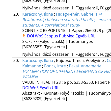
[36205099]
[Egyeztetett]
Nyilvános idéző összesen: 1, Független: 0, Függő:
29.
Karácsony, Ilona
;
Hideg-Fehér, Gabriella ✉
Relationship between self-rated health, sense o
students: A correlational study
SCIENTIFIC REPORTS
15
:
1
Paper: 26600 , 9 p.
(2
DOI
WoS
Scopus
PubMed
Egyéb URL
Szakcikk (Folyóiratcikk) | Tudományos
[36263583]
[Egyeztetett]
Nyilvános idéző összesen: 1, Független: 1, Függő:
30.
Karacsony, Ilona
;
Bujdoso Timea, Voelgyine
;
Cs
Kalmanne
;
Boncz, Imre
;
Pakai, Annamaria
EXAMINATION OF DIFFERENT SEGMENTS OF H
WOMEN
VALUE IN HEALTH
28
:
6
pp. S353-S353. Paper: P
DOI
WoS
Egyéb URL
Absztrakt / Kivonat (Folyóiratcikk) | Tudomány
[36289209]
[Egyeztetett]