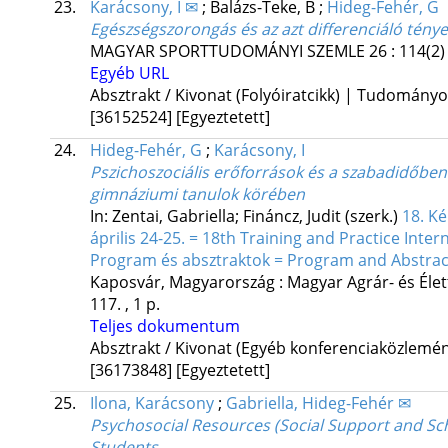
23.
Karácsony, I ✉
;
Balázs-Teke, B
;
Hideg-Fehér, G
Egészségszorongás és az azt differenciáló tény
MAGYAR SPORTTUDOMÁNYI SZEMLE
26
:
114(2)
Egyéb URL
Absztrakt / Kivonat (Folyóiratcikk) | Tudomány
[36152524]
[Egyeztetett]
24.
Hideg-Fehér, G
;
Karácsony, I
Pszichoszociális erőforrások és a szabadidőben
gimnáziumi tanulok körében
In: Zentai, Gabriella; Fináncz, Judit (szerk.)
18. K
április 24-25. = 18th Training and Practice Inte
Program és absztraktok = Program and Abstrac
Kaposvár, Magyarország :
Magyar Agrár- és Él
117. , 1 p.
Teljes dokumentum
Absztrakt / Kivonat (Egyéb konferenciaközlem
[36173848]
[Egyeztetett]
25.
Ilona, Karácsony
;
Gabriella, Hideg-Fehér ✉
Psychosocial Resources (Social Support and Sc
Students