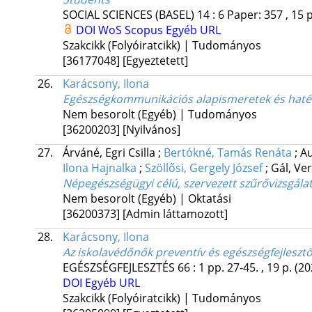
SOCIAL SCIENCES (BASEL)
14
:
6
Paper: 357 , 15 
DOI
WoS
Scopus
Egyéb URL
Szakcikk (Folyóiratcikk) | Tudományos
[36177048]
[Egyeztetett]
26.
Karácsony, Ilona
Egészségkommunikációs alapismeretek és haté
Nem besorolt (Egyéb) | Tudományos
[36200203]
[Nyilvános]
27.
Árváné, Egri Csilla
;
Bertókné, Tamás Renáta
;
A
Ilona Hajnalka
;
Szöllősi, Gergely József
;
Gál, Ve
Népegészségügyi célú, szervezett szűrővizsgál
Nem besorolt (Egyéb) | Oktatási
[36200373]
[Admin láttamozott]
28.
Karácsony, Ilona
Az iskolavédőnők preventív és egészségfejlesz
EGÉSZSÉGFEJLESZTÉS
66
:
1
pp. 27-45. , 19 p.
(20
DOI
Egyéb URL
Szakcikk (Folyóiratcikk) | Tudományos