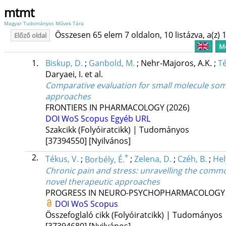
mtmt
Magyar Tudományos Művek Tára
Összesen 65 elem 7 oldalon, 10 listázva, a(z) 1
Előző oldal
Me
1.
Biskup, D.
;
Ganbold, M.
;
Nehr-Majoros, A.K.
;
Té
Daryaei, I.
et al.
Comparative evaluation for small molecule somato
approaches
FRONTIERS IN PHARMACOLOGY
(2026)
DOI
WoS
Scopus
Egyéb URL
Szakcikk (Folyóiratcikk) | Tudományos
[37394550]
[Nyilvános]
2.
*
Tékus, V.
;
Borbély, É.
;
Zelena, D.
;
Czéh, B.
;
Hel
Chronic pain and stress: unravelling the co
novel therapeutic approaches
PROGRESS IN NEURO-PSYCHOPHARMACOLOGY &
DOI
WoS
Scopus
Összefoglaló cikk (Folyóiratcikk) | Tudományos
[37394680]
[Nyilvános]