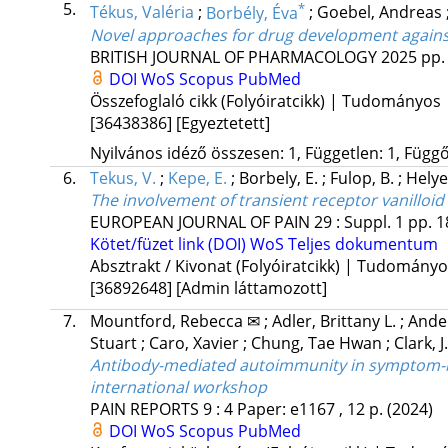
5.
*
Tékus, Valéria
;
Borbély, Éva
;
Goebel, Andreas
Novel approaches for drug development against 
BRITISH JOURNAL OF PHARMACOLOGY
2025
pp.
DOI
WoS
Scopus
PubMed
Összefoglaló cikk (Folyóiratcikk) | Tudományos
[36438386]
[Egyeztetett]
Nyilvános idéző összesen: 1, Független: 1, Függő:
6.
Tekus, V.
;
Kepe, E.
;
Borbely, E.
;
Fulop, B.
;
Helye
The involvement of transient receptor vanilloid
EUROPEAN JOURNAL OF PAIN
29
:
Suppl. 1
pp. 1
Kötet/füzet link (DOI)
WoS
Teljes dokumentum
Absztrakt / Kivonat (Folyóiratcikk) | Tudomány
[36892648]
[Admin láttamozott]
7.
Mountford, Rebecca ✉
;
Adler, Brittany L.
;
Ande
Stuart
;
Caro, Xavier
;
Chung, Tae Hwan
;
Clark, 
Antibody-mediated autoimmunity in symptom-b
international workshop
PAIN REPORTS
9
:
4
Paper: e1167 , 12 p.
(2024)
DOI
WoS
Scopus
PubMed