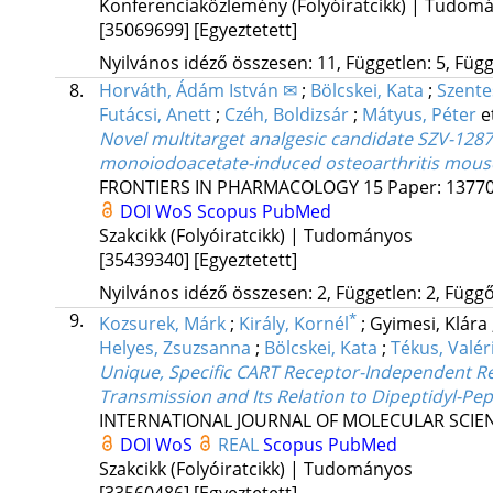
Konferenciaközlemény (Folyóiratcikk) | Tudom
[35069699]
[Egyeztetett]
Nyilvános idéző összesen: 11, Független: 5, Függő
8.
Horváth, Ádám István ✉
;
Bölcskei, Kata
;
Szente
Futácsi, Anett
;
Czéh, Boldizsár
;
Mátyus, Péter
e
Novel multitarget analgesic candidate SZV-1287
monoiodoacetate-induced osteoarthritis mou
FRONTIERS IN PHARMACOLOGY
15
Paper: 13770
DOI
WoS
Scopus
PubMed
Szakcikk (Folyóiratcikk) | Tudományos
[35439340]
[Egyeztetett]
Nyilvános idéző összesen: 2, Független: 2, Függő:
9.
*
Kozsurek, Márk
;
Király, Kornél
;
Gyimesi, Klára
Helyes, Zsuzsanna
;
Bölcskei, Kata
;
Tékus, Valér
Unique, Specific CART Receptor-Independent Re
Transmission and Its Relation to Dipeptidyl-Pe
INTERNATIONAL JOURNAL OF MOLECULAR SCIE
DOI
WoS
REAL
Scopus
PubMed
Szakcikk (Folyóiratcikk) | Tudományos