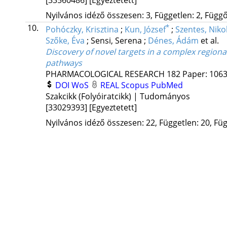
[33560486]
[Egyeztetett]
Nyilvános idéző összesen: 3, Független: 2, Függő:
10.
*
Pohóczky, Krisztina
;
Kun, József
;
Szentes, Niko
Szőke, Éva
;
Sensi, Serena
;
Dénes, Ádám
et al.
Discovery of novel targets in a complex regio
pathways
PHARMACOLOGICAL RESEARCH
182
Paper: 1063
DOI
WoS
REAL
Scopus
PubMed
Szakcikk (Folyóiratcikk) | Tudományos
[33029393]
[Egyeztetett]
Nyilvános idéző összesen: 22, Független: 20, Füg