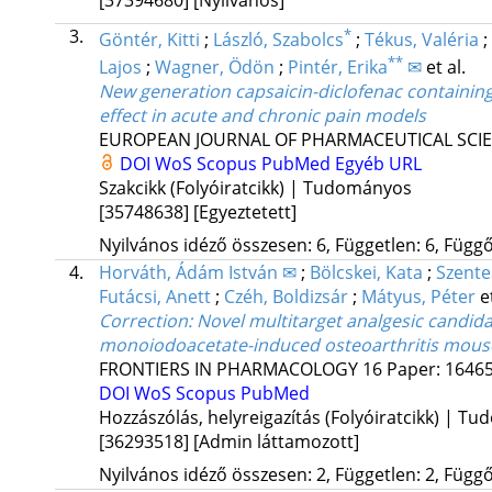
3.
*
Göntér, Kitti
;
László, Szabolcs
;
Tékus, Valéria
;
**
Lajos
;
Wagner, Ödön
;
Pintér, Erika
✉
et al.
New generation capsaicin-diclofenac containing
effect in acute and chronic pain models
EUROPEAN JOURNAL OF PHARMACEUTICAL SCI
DOI
WoS
Scopus
PubMed
Egyéb URL
Szakcikk (Folyóiratcikk) | Tudományos
[35748638]
[Egyeztetett]
Nyilvános idéző összesen: 6, Független: 6, Függő:
4.
Horváth, Ádám István ✉
;
Bölcskei, Kata
;
Szente
Futácsi, Anett
;
Czéh, Boldizsár
;
Mátyus, Péter
e
Correction: Novel multitarget analgesic candid
monoiodoacetate-induced osteoarthritis mou
FRONTIERS IN PHARMACOLOGY
16
Paper: 16465
DOI
WoS
Scopus
PubMed
Hozzászólás, helyreigazítás (Folyóiratcikk) | T
[36293518]
[Admin láttamozott]
Nyilvános idéző összesen: 2, Független: 2, Függő: