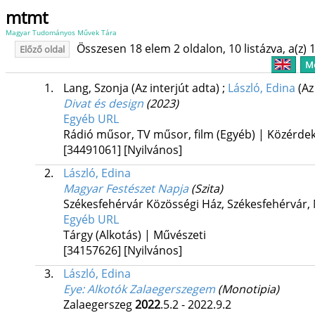
mtmt
Magyar Tudományos Művek Tára
Összesen 18 elem 2 oldalon, 10 listázva, a(z) 1
Előző oldal
Me
1.
Lang, Szonja
(Az interjút adta)
;
László, Edina
(Az
Divat és design
(2023)
Egyéb URL
Rádió műsor, TV műsor, film (Egyéb) | Közérde
[34491061]
[Nyilvános]
2.
László, Edina
Magyar Festészet Napja
(Szita)
Székesfehérvár Közösségi Ház,
Székesfehérvár,
Egyéb URL
Tárgy (Alkotás) | Művészeti
[34157626]
[Nyilvános]
3.
László, Edina
Eye
: Alkotók Zalaegerszegem
(Monotipia)
Zalaegerszeg
2022
.5.2 - 2022.9.2