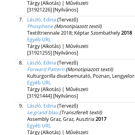
Tárgy (Alkotás) | Művészeti
[31921226]
[Nyilvános]
7.
László, Edina
(Tervező)
Phosphene
(Monotipiazott textil)
Textiltriennale 2018; Képtar Szombathely
2018
Egyéb URL
Tárgy (Alkotás) | Művészeti
[31921255]
[Nyilvános]
8.
László, Edina
(Tervező)
Forward Pattern
(Monotipiazott textil)
Kulturgorilla divatbemutató,
Poznan, Lengyelor
Egyéb URL
Tárgy (Alkotás) | Művészeti
[31921444]
[Nyilvános]
9.
László, Edina
(Tervező)
Le grand blau
(Transzferelt textil)
Assembly Graz,
Graz, Ausztria
2017
Egyéb URL
Tárgy (Alkotás) | Művészeti