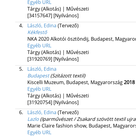
Egyéb URL
Tárgy (Alkotás) | Művészeti
[34157647]
[Nyilvános]
4.
László, Edina
(Tervező)
Kékfestő
NKA 2020 Alkotói ösztöndij,
Budapest, Magyaro
Egyéb URL
Tárgy (Alkotás) | Művészeti
[31920769]
[Nyilvános]
5.
László, Edina
Budapest
(Szitázott textil)
Kiscelli Muzeum,
Budapest, Magyarország
2018
Egyéb URL
Tárgy (Alkotás) | Művészeti
[31920754]
[Nyilvános]
6.
László, Edina
(Tervező)
Lazlo
(Iparművészet / Zsakard szövött textil ujr
Marie Claire fashion show,
Budapest, Magyaror
Egyéb URL