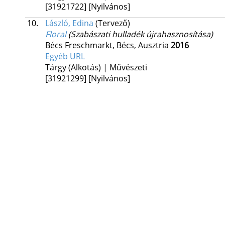
[31921722]
[Nyilvános]
10.
László, Edina
(Tervező)
Floral
(Szabászati hulladék újrahasznosítása)
Bécs Freschmarkt,
Bécs, Ausztria
2016
Egyéb URL
Tárgy (Alkotás) | Művészeti
[31921299]
[Nyilvános]