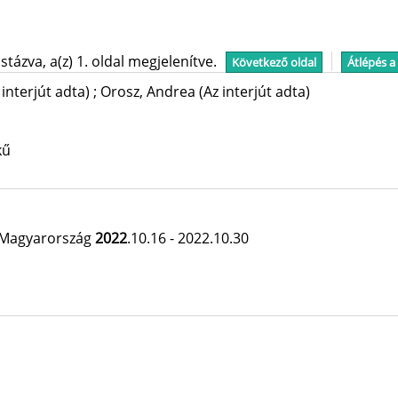
tázva, a(z) 1. oldal megjelenítve.
Következő oldal
Átlépés a
 interjút adta)
;
Orosz, Andrea
(Az interjút adta)
kű
 Magyarország
2022
.10.16 - 2022.10.30