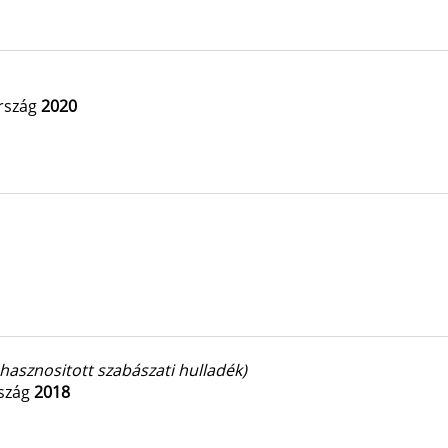
rszág
2020
ahasznositott szabászati hulladék)
szág
2018