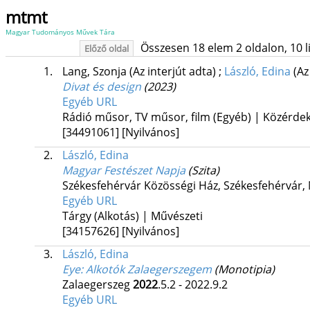
mtmt
Magyar Tudományos Művek Tára
Összesen 18 elem 2 oldalon, 10 lis
Előző oldal
1.
Lang, Szonja
(Az interjút adta)
;
László, Edina
(Az
Divat és design
(2023)
Egyéb URL
Rádió műsor, TV műsor, film (Egyéb) | Közérde
[34491061]
[Nyilvános]
2.
László, Edina
Magyar Festészet Napja
(Szita)
Székesfehérvár Közösségi Ház,
Székesfehérvár,
Egyéb URL
Tárgy (Alkotás) | Művészeti
[34157626]
[Nyilvános]
3.
László, Edina
Eye
: Alkotók Zalaegerszegem
(Monotipia)
Zalaegerszeg
2022
.5.2 - 2022.9.2
Egyéb URL