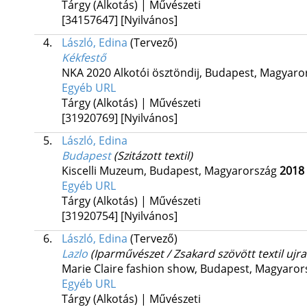
Tárgy (Alkotás) | Művészeti
[34157647]
[Nyilvános]
4.
László, Edina
(Tervező)
Kékfestő
NKA 2020 Alkotói ösztöndij,
Budapest, Magyaro
Egyéb URL
Tárgy (Alkotás) | Művészeti
[31920769]
[Nyilvános]
5.
László, Edina
Budapest
(Szitázott textil)
Kiscelli Muzeum,
Budapest, Magyarország
2018
Egyéb URL
Tárgy (Alkotás) | Művészeti
[31920754]
[Nyilvános]
6.
László, Edina
(Tervező)
Lazlo
(Iparművészet / Zsakard szövött textil ujr
Marie Claire fashion show,
Budapest, Magyaror
Egyéb URL
Tárgy (Alkotás) | Művészeti