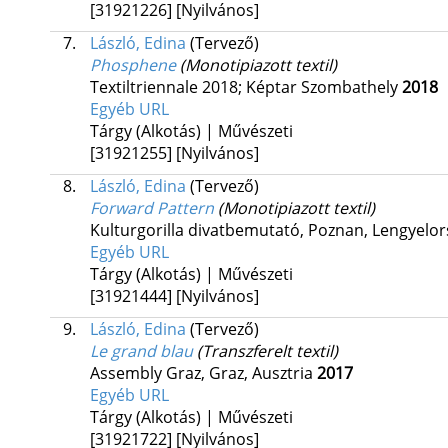
[31921226]
[Nyilvános]
7.
László, Edina
(Tervező)
Phosphene
(Monotipiazott textil)
Textiltriennale 2018; Képtar Szombathely
2018
Egyéb URL
Tárgy (Alkotás) | Művészeti
[31921255]
[Nyilvános]
8.
László, Edina
(Tervező)
Forward Pattern
(Monotipiazott textil)
Kulturgorilla divatbemutató,
Poznan, Lengyelor
Egyéb URL
Tárgy (Alkotás) | Művészeti
[31921444]
[Nyilvános]
9.
László, Edina
(Tervező)
Le grand blau
(Transzferelt textil)
Assembly Graz,
Graz, Ausztria
2017
Egyéb URL
Tárgy (Alkotás) | Művészeti
[31921722]
[Nyilvános]