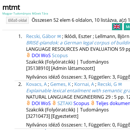
mtmt
Magyar Tudományos Művek Tára
Összesen 52 elem 6 oldalon, 10 listázva, a(z) 1
Előző oldal
Me
1.
Recski, Gábor ✉
;
Iklódi, Eszter
;
Lellmann, Björ
BRISE-plandok: a German legal corpus of buildi
LANGUAGE RESOURCES AND EVALUATION
59
pp
DOI
WoS
Scopus
Szakcikk (Folyóiratcikk) | Tudományos
[35138910]
[Admin láttamozott]
Nyilvános idéző összesen: 3, Független: 3, Függő:
2.
Kovacs, A
;
Gemes, K
;
Kornai, A
;
Recski, G ✉
Explainable lexical entailment with semantic gr
NATURAL LANGUAGE ENGINEERING
29
:
5
pp. 1
DOI
WoS
SZTAKI
Scopus
Teljes dokume
Szakcikk (Folyóiratcikk) | Tudományos
[32710473]
[Egyeztetett]
Nyilvános idéző összesen: 1, Független: 0, Függő: