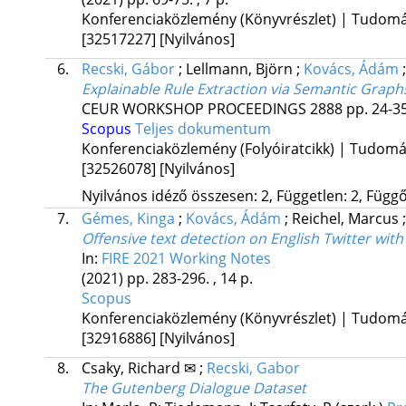
Konferenciaközlemény (Könyvrészlet) | Tudom
[32517227]
[Nyilvános]
6.
Recski, Gábor
;
Lellmann, Björn
;
Kovács, Ádám
Explainable Rule Extraction via Semantic Graph
CEUR WORKSHOP PROCEEDINGS
2888
pp. 24-35
Scopus
Teljes dokumentum
Konferenciaközlemény (Folyóiratcikk) | Tudom
[32526078]
[Nyilvános]
Nyilvános idéző összesen: 2, Független: 2, Függő:
7.
Gémes, Kinga
;
Kovács, Ádám
;
Reichel, Marcus
Offensive text detection on English Twitter wi
In:
FIRE 2021 Working Notes
(2021)
pp. 283-296. , 14 p.
Scopus
Konferenciaközlemény (Könyvrészlet) | Tudom
[32916886]
[Nyilvános]
8.
Csaky, Richard ✉
;
Recski, Gabor
The Gutenberg Dialogue Dataset