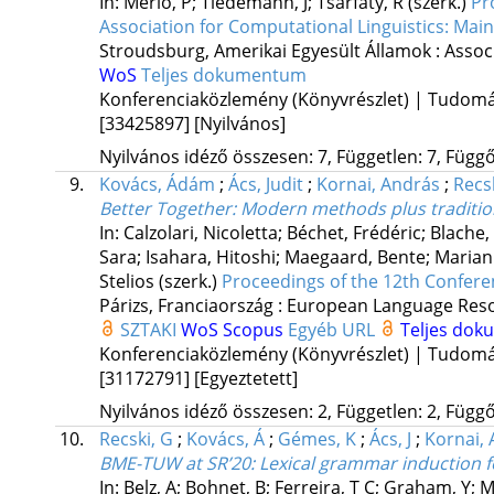
In: Merlo, P; Tiedemann, J; Tsarfaty, R (szerk.)
Pr
Association for Computational Linguistics: Mai
Stroudsburg, Amerikai Egyesült Államok :
Assoc
WoS
Teljes dokumentum
Konferenciaközlemény (Könyvrészlet) | Tudom
[33425897]
[Nyilvános]
Nyilvános idéző összesen: 7, Független: 7, Függő:
9.
Kovács, Ádám
;
Ács, Judit
;
Kornai, András
;
Recs
Better Together: Modern methods plus tradition
In: Calzolari, Nicoletta; Béchet, Frédéric; Blache
Sara; Isahara, Hitoshi; Maegaard, Bente; Mariani
Stelios (szerk.)
Proceedings of the 12th Confer
Párizs, Franciaország :
European Language Resou
SZTAKI
WoS
Scopus
Egyéb URL
Teljes do
Konferenciaközlemény (Könyvrészlet) | Tudom
[31172791]
[Egyeztetett]
Nyilvános idéző összesen: 2, Független: 2, Függő:
10.
Recski, G
;
Kovács, Á
;
Gémes, K
;
Ács, J
;
Kornai, 
BME-TUW at SR’20: Lexical grammar induction fo
In: Belz, A; Bohnet, B; Ferreira, T C; Graham, Y; M