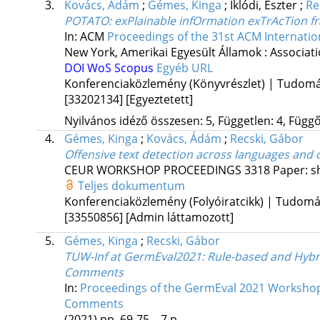
3.
Kovács, Ádám
;
Gémes, Kinga
;
Iklódi, Eszter
;
Re
POTATO: exPlainable infOrmation exTrAcTion 
In: ACM
Proceedings of the 31st ACM Internat
New York, Amerikai Egyesült Államok :
Associat
DOI
WoS
Scopus
Egyéb URL
Konferenciaközlemény (Könyvrészlet) | Tudom
[33202134]
[Egyeztetett]
Nyilvános idéző összesen: 5, Független: 4, Függő:
4.
Gémes, Kinga
;
Kovács, Ádám
;
Recski, Gábor
Offensive text detection across languages and
CEUR WORKSHOP PROCEEDINGS
3318
Paper: s
Teljes dokumentum
Konferenciaközlemény (Folyóiratcikk) | Tudom
[33550856]
[Admin láttamozott]
5.
Gémes, Kinga
;
Recski, Gábor
TUW-Inf at GermEval2021: Rule-based and Hybri
Comments
In:
Proceedings of the GermEval 2021 Workshop o
Comments
(2021)
pp. 69-75. , 7 p.