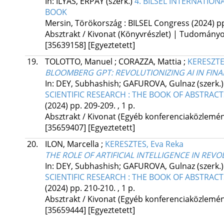
In: İLYAS, ERPAY (szerk.)
4. BİLSEL INTERNATIO
BOOK
Mersin, Törökország :
BILSEL Congress
(2024)
pp
Absztrakt / Kivonat (Könyvrészlet) | Tudomány
[35639158]
[Egyeztetett]
19.
TOLOTTO, Manuel
;
CORAZZA, Mattia
;
KERESZTE
BLOOMBERG GPT
: REVOLUTIONIZING AI IN FIN
In: DEY, Subhashish; GAFUROVA, Gulnaz (szerk.
SCIENTIFIC RESEARCH : THE BOOK OF ABSTRACT
(2024)
pp. 209-209. , 1 p.
Absztrakt / Kivonat (Egyéb konferenciaközlem
[35659407]
[Egyeztetett]
20.
ILON, Marcella
;
KERESZTES, Eva Reka
THE ROLE OF ARTIFICIAL INTELLIGENCE IN REV
In: DEY, Subhashish; GAFUROVA, Gulnaz (szerk.
SCIENTIFIC RESEARCH : THE BOOK OF ABSTRACT
(2024)
pp. 210-210. , 1 p.
Absztrakt / Kivonat (Egyéb konferenciaközlem
[35659444]
[Egyeztetett]