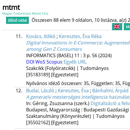
mtmt
Magyar Tudományos Művek Tára
Összesen 88 elem 9 oldalon, 10 listázva, a(z) 2
Előző oldal
Me
11.
Kovács, Ildikó
;
Keresztes, Éva Réka
Digital Innovations in E-Commerce: Augmented R
among Gen Z Consumers
INFORMATICS (BASEL)
11
:
3
p. 56
(2024)
DOI
WoS
Scopus
Egyéb URL
Szakcikk (Folyóiratcikk) | Tudományos
[35183189]
[Egyeztetett]
Nyilvános idéző összesen: 35, Független: 35, Füg
12.
Budai, László
;
Keresztes, Éva
;
Bánhalmi, Árpád
A generatív mesterséges intelligencia használa
In: Géring, Zsuzsanna (szerk.)
Digitalizáció a fe
Budapest, Magyarország :
Budapesti Gazdasági
Szaktanulmány (Könyvrészlet) | Tudományos
[35502162]
[Egyeztetett]