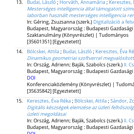
13.
Budai, László
;
Horváth, Annamária
;
Keresztes,
Mesterséges intelligencia által támogatott szi
laborban használt mesterséges intelligencia re
In: Géring, Zsuzsanna (szerk.)
Digitalizáció a fe
Budapest, Magyarország :
Budapesti Gazdasági
Szaktanulmány (Könyvrészlet) | Tudományos
[35601351]
[Egyeztetett]
14.
Bölcskei, Attila
;
Budai, László
;
Keresztes, Éva R
Dinamikus geometriai szoftverrel megvalósított
In: Ország, Adrienn; Baják, Szabolcs (szerk.)
II. 
Budapest, Magyarország :
Budapesti Gazdasági
DOI
Konferenciaközlemény (Könyvrészlet) | Tudom
[35635842]
[Egyeztetett]
15.
Keresztes, Éva Réka
;
Bölcskei, Attila
;
Sándor, Z
Digitális készségek elemzése az üzleti felhőszo
üzleti megoldásai
In: Ország, Adrienn; Baják, Szabolcs (szerk.)
II. 
Budapest, Magyarország :
Budapesti Gazdasági
DOI