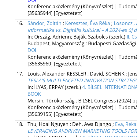
Konferenciaközlemény (Könyvrészlet) | Tudom
[35635944]
[Egyeztetett]
16.
Sándor, Zoltán
;
Keresztes, Éva Réka
;
Losonczi, 
Informatika vs. Digitális kultúra! – A 2024-es új
In: Ország, Adrienn; Baják, Szabolcs (szerk.)
II. 
Budapest, Magyarország :
Budapesti Gazdasági
DOI
Konferenciaközlemény (Könyvrészlet) | Tudom
[35635960]
[Egyeztetett]
17.
Louis, Alexander KESSLER
;
David, SCHENK
;
Jen
TESLA’S MULTI-FACETED INNOVATION STRATEGY
In: İLYAS, ERPAY (szerk.)
4. BİLSEL INTERNATIO
BOOK
Mersin, Törökország :
BILSEL Congress
(2024)
pp
Konferenciaközlemény (Könyvrészlet) | Tudom
[35639155]
[Egyeztetett]
18.
Thu, Hoai Nguyen
;
Deh, Awa Django
;
Eva, Reka
LEVERAGING AI-DRIVEN MARKETING TOOLS FO