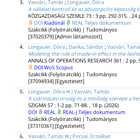
3.
Vasvári, Tamás
;
Longauer, Dóra
A vállalati kontroll és az abszorpciós képesség k
KÖZGAZDASÁGI SZEMLE
73
:
3
pp. 292-315. , 24 
DOI
Kiadónál
REAL
Teljes dokumentum
Szakcikk (Folyóiratcikk) | Tudományos
[37020379]
[Admin láttamozott]
4.
Longauer, Dóra
;
Danka, Sándor
;
Vasvári, Tam
Modeling the role of made-in effect in the fashi
ANNALS OF OPERATIONS RESEARCH
361
:
2
pp. 
DOI
WoS
Scopus
Szakcikk (Folyóiratcikk) | Tudományos
[37094934]
[Egyeztetett]
5.
Longauer, Dóra ✉
;
Vasvári, Tamás
A származási ország és a minőség szerepe a bes
SZIGMA
57
:
1-2
pp. 71-88. , 18 p.
(2026)
DOI
REAL
REAL-J
Teljes dokumentum
Szakcikk (Folyóiratcikk) | Tudományos
[37310361]
[Egyeztetett]
6.
Vasvári, Tamás ✉
;
Pocsai, Erzsébet