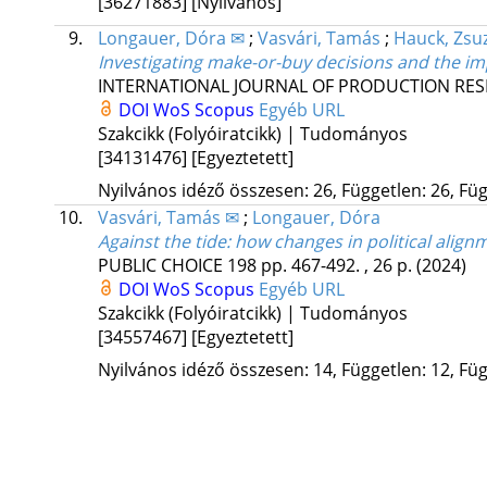
[36271883]
[Nyilvános]
9.
Longauer, Dóra ✉
;
Vasvári, Tamás
;
Hauck, Zsu
Investigating make-or-buy decisions and the im
INTERNATIONAL JOURNAL OF PRODUCTION RE
DOI
WoS
Scopus
Egyéb URL
Szakcikk (Folyóiratcikk) | Tudományos
[34131476]
[Egyeztetett]
Nyilvános idéző összesen: 26, Független: 26, Füg
10.
Vasvári, Tamás ✉
;
Longauer, Dóra
Against the tide: how changes in political align
PUBLIC CHOICE
198
pp. 467-492. , 26 p.
(2024)
DOI
WoS
Scopus
Egyéb URL
Szakcikk (Folyóiratcikk) | Tudományos
[34557467]
[Egyeztetett]
Nyilvános idéző összesen: 14, Független: 12, Füg