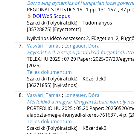
Borrowing dynamics of Hungarian local gover
REGIONAL STATISTICS
15
:
1
pp. 131-167. , 37 p.
DOI
WoS
Scopus
Szakcikk (Folyóiratcikk) | Tudományos
[35728875]
[Egyeztetett]
Nyilvános idéző összesen: 2, Független: 2, Függő:
7.
Vasvári, Tamás
;
Longauer, Dóra
Egymást érik a szuperprodukció-forgatások itth
TELEX.HU
2025
:
07.29
Paper: 2025/07/29/egymas
(2025)
Teljes dokumentum
Szakcikk (Folyóiratcikk) | Közérdekű
[36271855]
[Nyilvános]
8.
Vasvári, Tamás
;
Longauer, Dóra
Mérföldkő a magyar filmgyártásban: komoly nem
PORTFOLIO.HU
2025
:
05.20
Paper: 20250520/me
alapozta-meg-a-hunyadi-sikeret-761637 , 4 p.
(2
Teljes dokumentum
Szakcikk (Folyóiratcikk) | Közérdekű