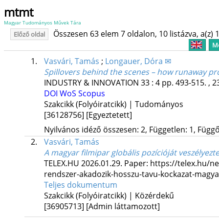
mtmt
Magyar Tudományos Művek Tára
Összesen 63 elem 7 oldalon, 10 listázva, a(z) 1
Előző oldal
Me
1.
Vasvári, Tamás
;
Longauer, Dóra ✉
Spillovers behind the scenes – how runaway pro
INDUSTRY & INNOVATION
33
:
4
pp. 493-515. , 2
DOI
WoS
Scopus
Szakcikk (Folyóiratcikk) | Tudományos
[36128756]
[Egyeztetett]
Nyilvános idéző összesen: 2, Független: 1, Függő:
2.
Vasvári, Tamás
A magyar filmipar globális pozícióját veszélyezt
TELEX.HU
2026.01.29.
Paper: https://telex.hu/
rendszer-akadozik-hosszu-tavu-kockazat-magyar
Teljes dokumentum
Szakcikk (Folyóiratcikk) | Közérdekű
[36905713]
[Admin láttamozott]