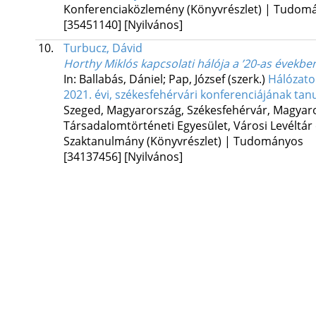
Konferenciaközlemény (Könyvrészlet) | Tudom
[35451140]
[Nyilvános]
10.
Turbucz, Dávid
Horthy Miklós kapcsolati hálója a ’20-as évekbe
In: Ballabás, Dániel; Pap, József (szerk.)
Hálózato
2021. évi, székesfehérvári konferenciájának ta
Szeged, Magyarország,
Székesfehérvár, Magyar
Társadalomtörténeti Egyesület
,
Városi Levéltár
Szaktanulmány (Könyvrészlet) | Tudományos
[34137456]
[Nyilvános]