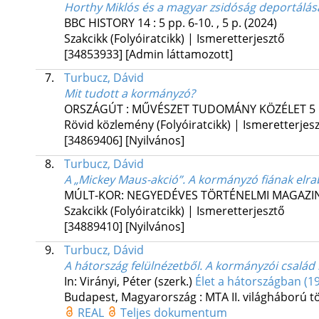
Horthy Miklós és a magyar zsidóság deportálás
BBC HISTORY
14
:
5
pp. 6-10. , 5 p.
(2024)
Szakcikk (Folyóiratcikk) | Ismeretterjesztő
[34853933]
[Admin láttamozott]
7.
Turbucz, Dávid
Mit tudott a kormányzó?
ORSZÁGÚT : MŰVÉSZET TUDOMÁNY KÖZÉLET
5
Rövid közlemény (Folyóiratcikk) | Ismeretterjes
[34869406]
[Nyilvános]
8.
Turbucz, Dávid
A „Mickey Maus-akció”. A kormányzó fiának elra
MÚLT-KOR: NEGYEDÉVES TÖRTÉNELMI MAGAZI
Szakcikk (Folyóiratcikk) | Ismeretterjesztő
[34889410]
[Nyilvános]
9.
Turbucz, Dávid
A hátország felülnézetből. A kormányzói csalá
In: Virányi, Péter (szerk.)
Élet a hátországban (1
Budapest, Magyarország :
MTA II. világháború t
REAL
Teljes dokumentum