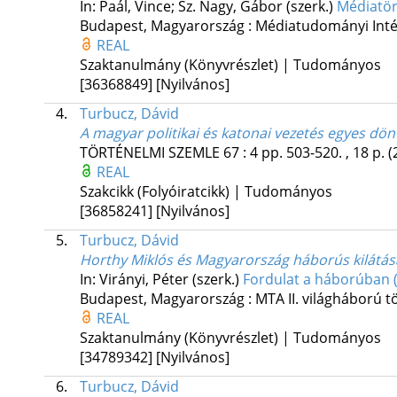
In: Paál, Vince; Sz. Nagy, Gábor (szerk.)
Médiatör
Budapest, Magyarország :
Médiatudományi Inté
REAL
Szaktanulmány (Könyvrészlet) | Tudományos
[36368849]
[Nyilvános]
4.
Turbucz, Dávid
A magyar politikai és katonai vezetés egyes dön
TÖRTÉNELMI SZEMLE
67
:
4
pp. 503-520. , 18 p.
(
REAL
Szakcikk (Folyóiratcikk) | Tudományos
[36858241]
[Nyilvános]
5.
Turbucz, Dávid
Horthy Miklós és Magyarország háborús kilátás
In: Virányi, Péter (szerk.)
Fordulat a háborúban (
Budapest, Magyarország :
MTA II. világháború t
REAL
Szaktanulmány (Könyvrészlet) | Tudományos
[34789342]
[Nyilvános]
6.
Turbucz, Dávid