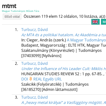
mtmt
Magyar Tudományos Művek Tára
Összesen 119 elem 12 oldalon, 10 listázva, a(z) 
Előző oldal
Me
1.
Turbucz, Dávid
Az MTA és a politikai hatalom. Az Akadémia a t
In: Cieger, András (szerk.)
A Magyar Tudományos A
Budapest, Magyarország :
ELTE HTK
,
Magyar Tu
Szaktanulmány (Könyvrészlet) | Tudományos
[37403099]
[Nyilvános]
2.
Turbucz, Dávid
Under the Influence of His Leader Cult: Miklós 
HUNGARIAN STUDIES REVIEW
52
:
1
pp. 67-85. ,
DOI
REAL
Egyéb URL
Szakcikk (Folyóiratcikk) | Tudományos
[36185270]
[Admin láttamozott]
3.
Turbucz, Dávid
A „heavy metal királyai” a Vasfüggöny mögött.