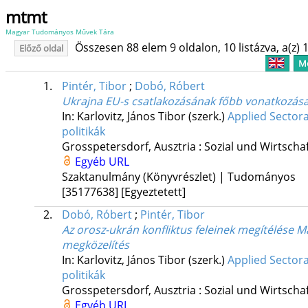
mtmt
Magyar Tudományos Művek Tára
Összesen 88 elem 9 oldalon, 10 listázva, a(z) 1
Előző oldal
Me
1.
Pintér, Tibor
;
Dobó, Róbert
Ukrajna EU-s csatlakozásának főbb vonatkozása
In: Karlovitz, János Tibor (szerk.)
Applied Sectora
politikák
Grosspetersdorf, Ausztria :
Sozial und Wirtsch
Egyéb URL
Szaktanulmány (Könyvrészlet) | Tudományos
[35177638]
[Egyeztetett]
2.
Dobó, Róbert
;
Pintér, Tibor
Az orosz-ukrán konfliktus feleinek megítélése 
megközelítés
In: Karlovitz, János Tibor (szerk.)
Applied Sectora
politikák
Grosspetersdorf, Ausztria :
Sozial und Wirtsch
Egyéb URL