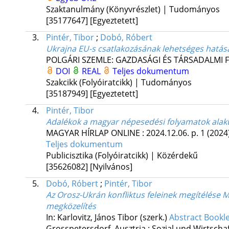
Szaktanulmány (Könyvrészlet) | Tudományos
[35177647]
[Egyeztetett]
3.
Pintér, Tibor
;
Dobó, Róbert
Ukrajna EU-s csatlakozásának lehetséges hatás
POLGÁRI SZEMLE: GAZDASÁGI ÉS TÁRSADALMI 
DOI
REAL
Teljes dokumentum
Szakcikk (Folyóiratcikk) | Tudományos
[35187949]
[Egyeztetett]
4.
Pintér, Tibor
Adalékok a magyar népesedési folyamatok alaku
MAGYAR HÍRLAP ONLINE
:
2024.12.06.
p. 1
(2024
Teljes dokumentum
Publicisztika (Folyóiratcikk) | Közérdekű
[35626082]
[Nyilvános]
5.
Dobó, Róbert
;
Pintér, Tibor
Az Orosz-Ukrán konfliktus feleinek megítélése
megközelítés
In: Karlovitz, János Tibor (szerk.)
Abstract Bookle
Grosspetersdorf, Ausztria :
Sozial und Wirtsch