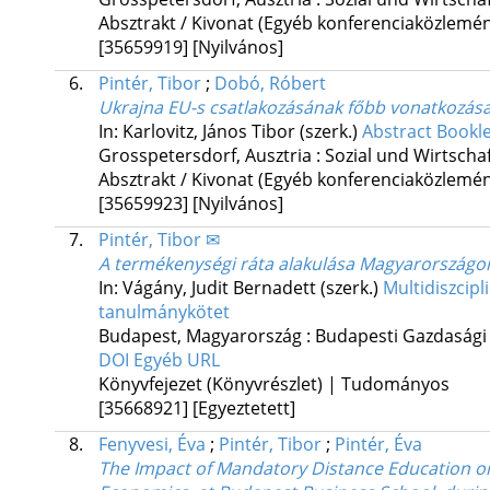
Absztrakt / Kivonat (Egyéb konferenciaközlem
[35659919]
[Nyilvános]
6.
Pintér, Tibor
;
Dobó, Róbert
Ukrajna EU-s csatlakozásának főbb vonatkozása
In: Karlovitz, János Tibor (szerk.)
Abstract Bookle
Grosspetersdorf, Ausztria :
Sozial und Wirtsch
Absztrakt / Kivonat (Egyéb konferenciaközlem
[35659923]
[Nyilvános]
7.
Pintér, Tibor ✉
A termékenységi ráta alakulása Magyarországon 
In: Vágány, Judit Bernadett (szerk.)
Multidiszcipl
tanulmánykötet
Budapest, Magyarország :
Budapesti Gazdasági
DOI
Egyéb URL
Könyvfejezet (Könyvrészlet) | Tudományos
[35668921]
[Egyeztetett]
8.
Fenyvesi, Éva
;
Pintér, Tibor
;
Pintér, Éva
The Impact of Mandatory Distance Education o