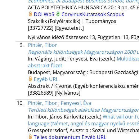
Economics, at Budapest Business School, durin
ACTA POLYTECHNICA HUNGARICA
20
:
3
pp. 45-6
DOI
WoS
CorvinusKutatasok
Scopus
Szakcikk (Folyóiratcikk) | Tudományos
[33727722]
[Egyeztetett]
Nyilvános idéző összesen: 13, Független: 13, Füg
9.
Pintér, Tibor
Regionális különbségek Magyarországon 2000 utá
In: Vágány, Judit; Fenyvesi, Éva (szerk.)
Multidisz
absztrakt füzet
Budapest, Magyarország :
Budapesti Gazdasági
Egyéb URL
Absztrakt / Kivonat (Egyéb konferenciaközlem
[33826589]
[Nyilvános]
10.
Pintér, Tibor
;
Fenyvesi, Éva
Területi különbségek alakulása Magyarországon a
In: Tibor, János Karlovitz (szerk.)
What will our F
language (Német, angol és magyar nyelvű esszé
Grosspetersdorf, Ausztria :
Sozial und Wirtsch
Teljes dokumentum
Egyéb URL