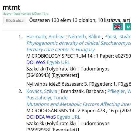
mtmt
Magyar Tudományos Művek Tára
Összesen 130 elem 13 oldalon, 10 listázva, a(z) 
Előző oldal
Me
1.
Harmath, Andrea
;
Németh, Bálint
;
Pócsi, Istvá
Phylogenomic diversity of clinical Saccharomyce
tertiary care center in Hungary
MICROBIOLOGY SPECTRUM
14
:
1
Paper: e0275
DOI
WoS
Egyéb URL
Szakcikk (Folyóiratcikk) | Tudományos
[36460943]
[Egyeztetett]
Nyilvános idéző összesen: 3, Független: 1, Függő:
2.
Kovács, Szilvia
;
Brendzsák, Barbara
;
Pfliegler, 
Pusztahelyi, Tünde
Mutations and Metabolic Factors Affecting Inter
MICROORGANISMS
14
:
2
Paper: 473 , 16 p.
(202
DOI
DEA
WoS
Egyéb URL
Szakcikk (Folyóiratcikk) | Tudományos
[36952958]
[Egyeztetett]