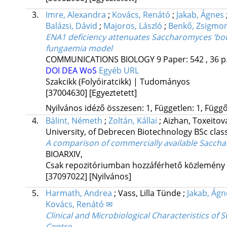
3.
Imre, Alexandra
;
Kovács, Renátó
;
Jakab, Ágnes
Balázsi, Dávid
;
Majoros, László
;
Benkő, Zsigmo
ENA1 deficiency attenuates Saccharomyces ‘bou
fungaemia model
COMMUNICATIONS BIOLOGY
9
Paper: 542 , 36 p
DOI
DEA
WoS
Egyéb URL
Szakcikk (Folyóiratcikk) | Tudományos
[37004630]
[Egyeztetett]
Nyilvános idéző összesen: 1, Független: 1, Függő:
4.
Bálint, Németh
;
Zoltán, Kállai
;
Aizhan, Toxeito
University, of Debrecen Biotechnology BSc clas
A comparison of commercially available Sacch
BIOARXIV
,
Csak repozitóriumban hozzáférhető közlemény
[37097022]
[Nyilvános]
5.
Harmath, Andrea
;
Vass, Lilla Tünde
;
Jakab, Ágn
Kovács, Renátó ✉
Clinical and Microbiological Characteristics of S
Centre