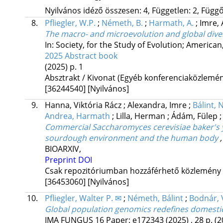
Nyilvános idéző összesen: 4, Független: 2, Függő:
8.
Pfliegler, W.P.
;
Németh, B.
;
Harmath, A.
;
Imre, 
The macro- and microevolution and global dive
In: Society, for the Study of Evolution; American
2025 Abstract book
(2025)
p. 1
Absztrakt / Kivonat (Egyéb konferenciaközlem
[36244540]
[Nyilvános]
9.
Hanna, Viktória Rácz
;
Alexandra, Imre
;
Bálint,
Andrea, Harmath
;
Lilla, Herman
;
Ádám, Fülep
Commercial Saccharomyces cerevisiae baker's ye
sourdough environment and the human body
BIOARXIV
,
Preprint DOI
Csak repozitóriumban hozzáférhető közlemény
[36453060]
[Nyilvános]
10.
Pfliegler, Walter P. ✉
;
Németh, Bálint
;
Bodnár, 
Global population genomics redefines domesticat
IMA FUNGUS
16
Paper: e172343 (2025) , 28 p.
(2