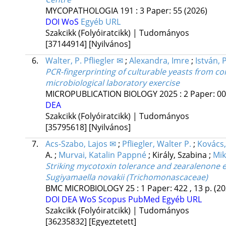
MYCOPATHOLOGIA
191
:
3
Paper: 55
(2026)
DOI
WoS
Egyéb URL
Szakcikk (Folyóiratcikk) | Tudományos
[37144914]
[Nyilvános]
6.
Walter, P. Pfliegler ✉
;
Alexandra, Imre
;
István, 
PCR-fingerprinting of culturable yeasts from c
microbiological laboratory exercise
MICROPUBLICATION BIOLOGY
2025
:
2
Paper: 0
DEA
Szakcikk (Folyóiratcikk) | Tudományos
[35795618]
[Nyilvános]
7.
Acs-Szabo, Lajos ✉
;
Pfliegler, Walter P.
;
Kovács, 
A.
;
Murvai, Katalin Pappné
;
Király, Szabina
;
Mik
Striking mycotoxin tolerance and zearalenone e
Sugiyamaella novakii (Trichomonascaceae)
BMC MICROBIOLOGY
25
:
1
Paper: 422 , 13 p.
(20
DOI
DEA
WoS
Scopus
PubMed
Egyéb URL
Szakcikk (Folyóiratcikk) | Tudományos
[36235832]
[Egyeztetett]