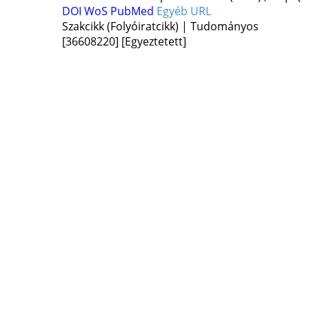
DOI
WoS
PubMed
Egyéb URL
Szakcikk (Folyóiratcikk) | Tudományos
[36608220]
[Egyeztetett]