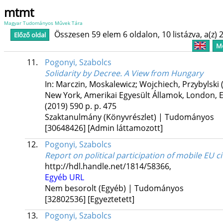
mtmt
Magyar Tudományos Művek Tára
Összesen 59 elem 6 oldalon, 10 listázva, a(z) 2
Előző oldal
Me
11.
Pogonyi, Szabolcs
Solidarity by Decree. A View from Hungary
In: Marczin, Moskalewicz; Wojchiech, Przybylski 
New York, Amerikai Egyesült Államok,
London, Eg
(2019)
590 p.
p. 475
Szaktanulmány (Könyvrészlet) | Tudományos
[30648426]
[Admin láttamozott]
12.
Pogonyi, Szabolcs
Report on political participation of mobile EU c
http://hdl.handle.net/1814/58366
,
Egyéb URL
Nem besorolt (Egyéb) | Tudományos
[32802536]
[Egyeztetett]
13.
Pogonyi, Szabolcs