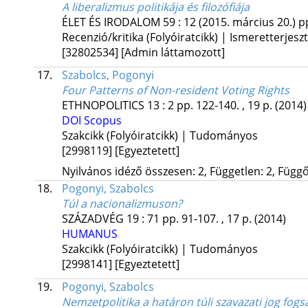
A liberalizmus politikája és filozófiája
ÉLET ÉS IRODALOM
59
:
12 (2015. március 20.)
pp
Recenzió/kritika (Folyóiratcikk) | Ismeretterjesz
[32802534]
[Admin láttamozott]
17.
Szabolcs, Pogonyi
Four Patterns of Non-resident Voting Rights
ETHNOPOLITICS
13
:
2
pp. 122-140. , 19 p.
(2014)
DOI
Scopus
Szakcikk (Folyóiratcikk) | Tudományos
[2998119]
[Egyeztetett]
Nyilvános idéző összesen: 2, Független: 2, Függő:
18.
Pogonyi, Szabolcs
Túl a nacionalizmuson?
SZÁZADVÉG
19
:
71
pp. 91-107. , 17 p.
(2014)
HUMANUS
Szakcikk (Folyóiratcikk) | Tudományos
[2998141]
[Egyeztetett]
19.
Pogonyi, Szabolcs
Nemzetpolitika a határon túli szavazati jog fog