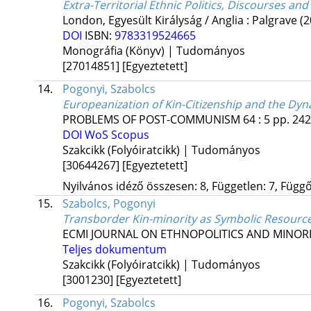
Extra-Territorial Ethnic Politics, Discourses and
London, Egyesült Királyság / Anglia :
Palgrave
(2
DOI
ISBN:
9783319524665
Monográfia (Könyv) | Tudományos
[27014851]
[Egyeztetett]
14.
Pogonyi, Szabolcs
Europeanization of Kin-Citizenship and the Dyn
PROBLEMS OF POST-COMMUNISM
64
:
5
pp. 242
DOI
WoS
Scopus
Szakcikk (Folyóiratcikk) | Tudományos
[30644267]
[Egyeztetett]
Nyilvános idéző összesen: 8, Független: 7, Függő:
15.
Szabolcs, Pogonyi
Transborder Kin-minority as Symbolic Resourc
ECMI JOURNAL ON ETHNOPOLITICS AND MINORI
Teljes dokumentum
Szakcikk (Folyóiratcikk) | Tudományos
[3001230]
[Egyeztetett]
16.
Pogonyi, Szabolcs