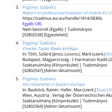
3.
Pogonyi, Szabolcs
Report on political participation of mobile EU c
https://cadmus.eui.eu/handle/1814/58366
,
Egyéb URL
Nem besorolt (Egyéb) | Tudományos
[32802538]
[Egyeztetett]
4.
Pogonyi, Szabolcs
Charles Taylor Rawls-kritikája
In: Tóth, Szilárd János; Losoncz, Márk (szerk.)
Kor
Budapest, Magyarország :
L'Harmattan Kiadó
(
Szaktanulmány (Könyvrészlet) | Tudományos
[32802547]
[Admin láttamozott]
5.
Pogonyi, Szabolcs
Kin-citizenship in Eastern Europe
In: Bauböck, Rainer; Haller, Max (szerk.)
Dual Cit
Wien, Ausztria :
Verlag der Österreichischen A
Szaktanulmány (Könyvrészlet) | Tudományos
[32802564]
[Admin láttamozott]