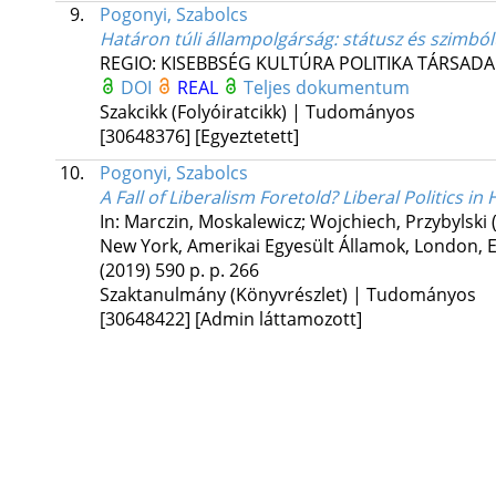
9.
Pogonyi, Szabolcs
Határon túli állampolgárság: státusz és szimbó
REGIO: KISEBBSÉG KULTÚRA POLITIKA TÁRSAD
DOI
REAL
Teljes dokumentum
Szakcikk (Folyóiratcikk) | Tudományos
[30648376]
[Egyeztetett]
10.
Pogonyi, Szabolcs
A Fall of Liberalism Foretold? Liberal Politics i
In: Marczin, Moskalewicz; Wojchiech, Przybylski 
New York, Amerikai Egyesült Államok,
London, Eg
(2019)
590 p.
p. 266
Szaktanulmány (Könyvrészlet) | Tudományos
[30648422]
[Admin láttamozott]