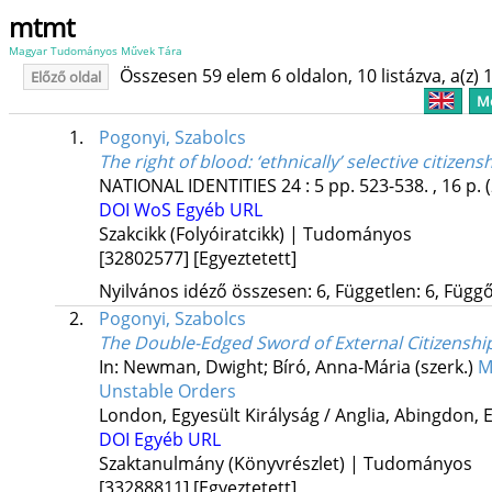
mtmt
Magyar Tudományos Művek Tára
Összesen 59 elem 6 oldalon, 10 listázva, a(z) 1
Előző oldal
Me
1.
Pogonyi, Szabolcs
The right of blood: ‘ethnically’ selective citizens
NATIONAL IDENTITIES
24
:
5
pp. 523-538. , 16 p.
DOI
WoS
Egyéb URL
Szakcikk (Folyóiratcikk) | Tudományos
[32802577]
[Egyeztetett]
Nyilvános idéző összesen: 6, Független: 6, Függő:
2.
Pogonyi, Szabolcs
The Double-Edged Sword of External Citizenshi
In: Newman, Dwight; Bíró, Anna-Mária (szerk.)
M
Unstable Orders
London, Egyesült Királyság / Anglia,
Abingdon, Eg
DOI
Egyéb URL
Szaktanulmány (Könyvrészlet) | Tudományos
[33288811]
[Egyeztetett]