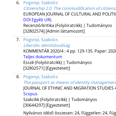
6.
Pogonyi, Szabolcs
Citizenship 2.0. The commodification of citizen
EUROPEAN JOURNAL OF CULTURAL AND POLITI
DOI
Egyéb URL
Recenzió/kritika (Folyóiratcikk) | Tudományos
[32802574]
[Admin láttamozott]
7.
Pogonyi, Szabolcs
Liberális identitásválság
KOMMENTÁR
2020/4
:
4
pp. 129-135. Paper: 2020
Teljes dokumentum
Esszé (Folyóiratcikk) | Tudományos
[32802571]
[Egyeztetett]
8.
Pogonyi, Szabolcs
The passport as means of identity management
JOURNAL OF ETHNIC AND MIGRATION STUDIES
Scopus
Szakcikk (Folyóiratcikk) | Tudományos
[30644297]
[Egyeztetett]
Nyilvános idéző összesen: 24, Független: 24, Füg