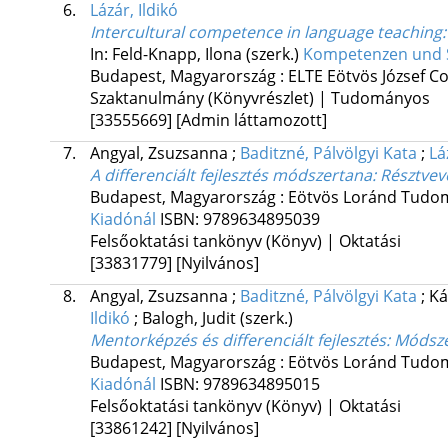
6.
Lázár, Ildikó
Intercultural competence in language teaching
In: Feld-Knapp, Ilona (szerk.)
Kompetenzen und 
Budapest, Magyarország :
ELTE Eötvös József C
Szaktanulmány (Könyvrészlet) | Tudományos
[33555669]
[Admin láttamozott]
7.
Angyal, Zsuzsanna
;
Baditzné, Pálvölgyi Kata
;
Lá
A differenciált fejlesztés módszertana
: Résztvev
Budapest, Magyarország :
Eötvös Loránd Tudo
Kiadónál
ISBN:
9789634895039
Felsőoktatási tankönyv (Könyv) | Oktatási
[33831779]
[Nyilvános]
8.
Angyal, Zsuzsanna
;
Baditzné, Pálvölgyi Kata
;
Ká
Ildikó
;
Balogh, Judit
(szerk.)
Mentorképzés és differenciált fejlesztés
: Módsz
Budapest, Magyarország :
Eötvös Loránd Tudo
Kiadónál
ISBN:
9789634895015
Felsőoktatási tankönyv (Könyv) | Oktatási
[33861242]
[Nyilvános]