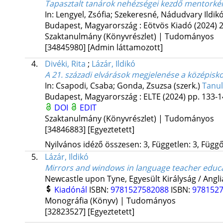
Tapasztalt tanárok nehézségei kezdő mentorké
In: Lengyel, Zsófia; Szekeresné, Nádudvary Ildikó
Budapest, Magyarország :
Eötvös Kiadó
(2024)
2
Szaktanulmány (Könyvrészlet) | Tudományos
[34845980]
[Admin láttamozott]
4.
Divéki, Rita
;
Lázár, Ildikó
A 21. századi elvárások megjelenése a középisk
In: Csapodi, Csaba; Gonda, Zsuzsa (szerk.)
Tanul
Budapest, Magyarország :
ELTE
(2024)
pp. 133-14
DOI
EDIT
Szaktanulmány (Könyvrészlet) | Tudományos
[34846883]
[Egyeztetett]
Nyilvános idéző összesen: 3, Független: 3, Függő:
5.
Lázár, Ildikó
Mirrors and windows in language teacher educ
Newcastle upon Tyne, Egyesült Királyság / Angli
Kiadónál
ISBN:
9781527582088
ISBN:
978152
Monográfia (Könyv) | Tudományos
[32823527]
[Egyeztetett]