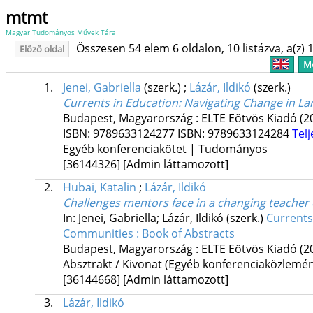
mtmt
Magyar Tudományos Művek Tára
Összesen 54 elem 6 oldalon, 10 listázva, a(z) 1
Előző oldal
Me
1.
Jenei, Gabriella
(szerk.)
;
Lázár, Ildikó
(szerk.)
Currents in Education
: Navigating Change in L
Budapest, Magyarország :
ELTE Eötvös Kiadó
(2
ISBN:
9789633124277
ISBN:
9789633124284
Tel
Egyéb konferenciakötet | Tudományos
[36144326]
[Admin láttamozott]
2.
Hubai, Katalin
;
Lázár, Ildikó
Challenges mentors face in a changing teacher
In: Jenei, Gabriella; Lázár, Ildikó (szerk.)
Currents
Communities : Book of Abstracts
Budapest, Magyarország :
ELTE Eötvös Kiadó
(2
Absztrakt / Kivonat (Egyéb konferenciaközlem
[36144668]
[Admin láttamozott]
3.
Lázár, Ildikó