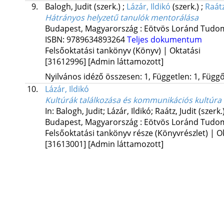
9.
Balogh, Judit
(szerk.)
;
Lázár, Ildikó
(szerk.)
;
Raátz
Hátrányos helyzetű tanulók mentorálása
Budapest, Magyarország :
Eötvös Loránd Tudo
ISBN:
9789634893264
Teljes dokumentum
Felsőoktatási tankönyv (Könyv) | Oktatási
[31612996]
[Admin láttamozott]
Nyilvános idéző összesen: 1, Független: 1, Függő:
10.
Lázár, Ildikó
Kultúrák találkozása és kommunikációs kultúra
In: Balogh, Judit; Lázár, Ildikó; Raátz, Judit (szerk.
Budapest, Magyarország :
Eötvös Loránd Tudo
Felsőoktatási tankönyv része (Könyvrészlet) | O
[31613001]
[Admin láttamozott]