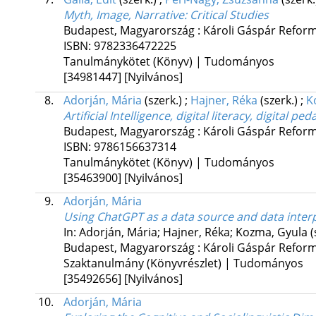
Myth, Image, Narrative: Critical Studies
Budapest, Magyarország :
Károli Gáspár Refor
ISBN:
9782336472225
Tanulmánykötet (Könyv) | Tudományos
[34981447]
[Nyilvános]
8.
Adorján, Mária
(szerk.)
;
Hajner, Réka
(szerk.)
;
K
Artificial Intelligence, digital literacy, digital pe
Budapest, Magyarország :
Károli Gáspár Reform
ISBN:
9786156637314
Tanulmánykötet (Könyv) | Tudományos
[35463900]
[Nyilvános]
9.
Adorján, Mária
Using ChatGPT as a data source and data interp
In: Adorján, Mária; Hajner, Réka; Kozma, Gyula (
Budapest, Magyarország :
Károli Gáspár Reform
Szaktanulmány (Könyvrészlet) | Tudományos
[35492656]
[Nyilvános]
10.
Adorján, Mária