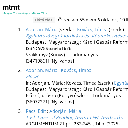
mtmt
Magyar Tudományos Művek Tára
Összesen 55 elem 6 oldalon, 10 lis
Előző oldal
1.
Adorján, Mária
(szerk.)
;
Kovács, Tímea
(szerk.)
Egyházi szövegek fordítása és utószerkesztése
:
Budapest, Magyarország :
Károli Gáspár Refor
ISBN:
9789636461676
Szakkönyv (Könyv) | Tudományos
[34719861]
[Nyilvános]
2.
Adorján, Mária
;
Kovács, Tímea
Előszó
In: Adorján, Mária; Kovács, Tímea (szerk.)
Egyház
Budapest, Magyarország :
Károli Gáspár Refor
Előszó, utószó (Könyvrészlet) | Tudományos
[36072271]
[Nyilvános]
3.
Rácz, Edit
;
Adorján, Mária
Task Types of Reading Texts in EFL Textbooks
ARGUMENTUM
21
pp. 232-245. , 14 p.
(2025)