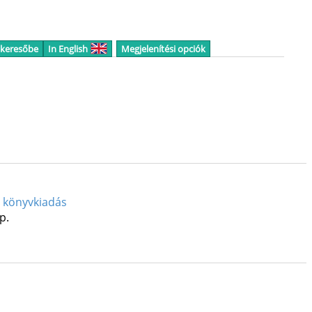
 keresőbe
In English
Megjelenítési opciók
s könyvkiadás
 p.