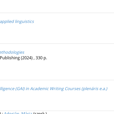
applied linguistics
ethodologies
 Publishing
(2024)
,
330 p.
lligence (GAI) in Academic Writing Courses (plenáris e.a.)
.)
;
Adorján, Mária
(szerk.)