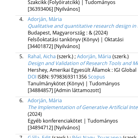
Szakcikk (Folyóiratcikk) | Tudományos
[36393406]
[Nyilvános]
4.
Adorján, Mária
Qualitative and quantitative research design in 
Budapest, Magyarország :
&
(2024)
Felsőoktatási tankönyv (Könyv) | Oktatási
[34401872]
[Nyilvános]
5.
Rahal, Aicha
(szerk.)
;
Adorján, Mária
(szerk.)
Design and Validation of Research Tools and M
Hershey, Amerikai Egyesült Államok :
IGI Global
DOI
ISBN:
9798369311356
Scopus
Tanulmánykötet (Könyv) | Tudományos
[34884857]
[Admin láttamozott]
6.
Adorján, Mária
The Implementation of Generative Artificial Inte
(2024)
Egyéb konferenciakötet | Tudományos
[34894712]
[Nyilvános]
7.
Gálla, Edit
(szerk.)
;
Péri-Nagy, Zsuzsanna
(szerk