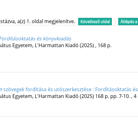
tázva, a(z) 1. oldal megjelenítve.
Következő oldal
Átlépés a
 Fordításoktatás és könyvkiadás
mátus Egyetem
,
L'Harmattan Kiadó
(2025)
,
168 p.
i szövegek fordítása és utószerkesztése : Fordításoktatás é
mátus Egyetem
,
L'Harmattan Kiadó
(2025)
168 p.
pp. 7-10. , 4