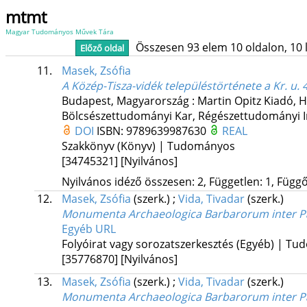
mtmt
Magyar Tudományos Művek Tára
Összesen 93 elem 10 oldalon, 10 li
Előző oldal
11.
Masek, Zsófia
A Közép-Tisza-vidék településtörténete a Kr. u.
Budapest, Magyarország :
Martin Opitz Kiadó
,
H
Bölcsészettudományi Kar, Régészettudományi I
DOI
ISBN:
9789639987630
REAL
Szakkönyv (Könyv) | Tudományos
[34745321]
[Nyilvános]
Nyilvános idéző összesen: 2, Független: 1, Függő:
12.
Masek, Zsófia
(szerk.)
;
Vida, Tivadar
(szerk.)
Monumenta Archaeologica Barbarorum inter 
Egyéb URL
Folyóirat vagy sorozatszerkesztés (Egyéb) | T
[35776870]
[Nyilvános]
13.
Masek, Zsófia
(szerk.)
;
Vida, Tivadar
(szerk.)
Monumenta Archaeologica Barbarorum inter 