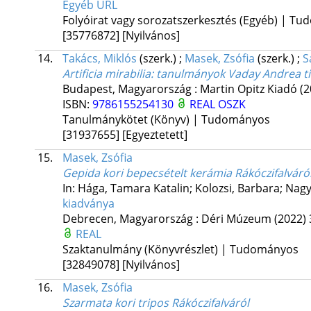
Egyéb URL
Folyóirat vagy sorozatszerkesztés (Egyéb) | T
[35776872]
[Nyilvános]
14.
Takács, Miklós
(szerk.)
;
Masek, Zsófia
(szerk.)
;
S
Artificia mirabilia
: tanulmányok Vaday Andrea ti
Budapest, Magyarország :
Martin Opitz Kiadó
(2
ISBN:
9786155254130
REAL
OSZK
Tanulmánykötet (Könyv) | Tudományos
[31937655]
[Egyeztetett]
15.
Masek, Zsófia
Gepida kori bepecsételt kerámia Rákóczifalvár
In: Hága, Tamara Katalin; Kolozsi, Barbara; Nag
kiadványa
Debrecen, Magyarország :
Déri Múzeum
(2022)
REAL
Szaktanulmány (Könyvrészlet) | Tudományos
[32849078]
[Nyilvános]
16.
Masek, Zsófia
Szarmata kori tripos Rákóczifalváról