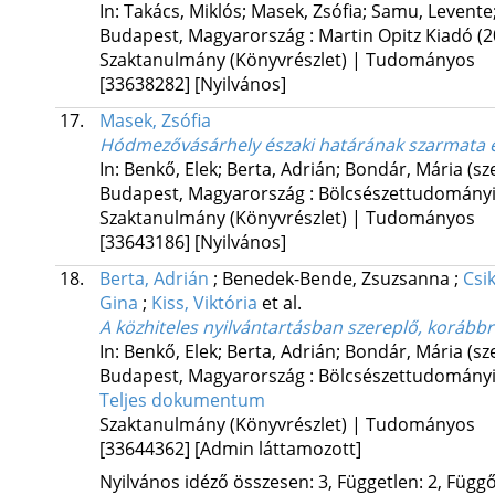
In: Takács, Miklós; Masek, Zsófia; Samu, Levente;
Budapest, Magyarország :
Martin Opitz Kiadó
(2
Szaktanulmány (Könyvrészlet) | Tudományos
[33638282]
[Nyilvános]
17.
Masek, Zsófia
Hódmezővásárhely északi határának szarmata és
In: Benkő, Elek; Berta, Adrián; Bondár, Mária (sz
Budapest, Magyarország :
Bölcsészettudományi 
Szaktanulmány (Könyvrészlet) | Tudományos
[33643186]
[Nyilvános]
18.
Berta, Adrián
;
Benedek-Bende, Zsuzsanna
;
Csi
Gina
;
Kiss, Viktória
et al.
A közhiteles nyilvántartásban szereplő, korábbr
In: Benkő, Elek; Berta, Adrián; Bondár, Mária (sz
Budapest, Magyarország :
Bölcsészettudományi 
Teljes dokumentum
Szaktanulmány (Könyvrészlet) | Tudományos
[33644362]
[Admin láttamozott]
Nyilvános idéző összesen: 3, Független: 2, Függő: