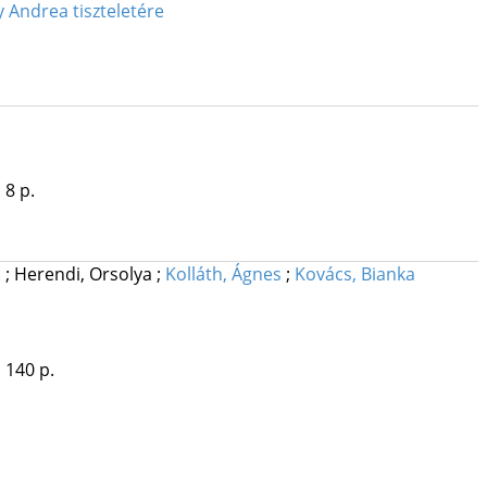
y Andrea tiszteletére
 8 p.
ó
;
Herendi, Orsolya
;
Kolláth, Ágnes
;
Kovács, Bianka
, 140 p.