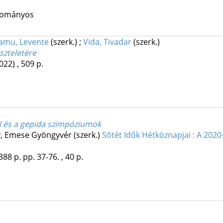
udományos
amu, Levente
(szerk.)
;
Vida, Tivadar
(szerk.)
szteletére
022)
,
509 p.
ól és a gepida szimpóziumok
y, Emese Gyöngyvér (szerk.)
Sötét Idők Hétköznapjai : A 20
388 p.
pp. 37-76. , 40 p.