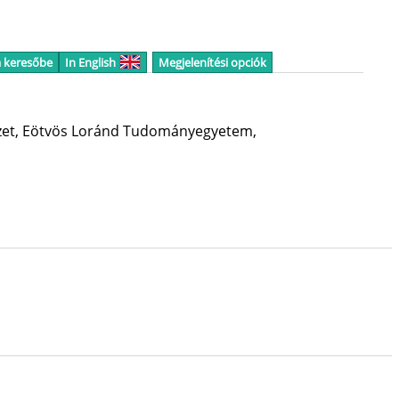
a keresőbe
In English
Megjelenítési opciók
zet
,
Eötvös Loránd Tudományegyetem,