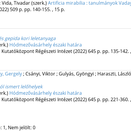
 Vida, Tivadar (szerk.)
Artificia mirabilia : tanulmányok Vada
022)
509 p.
pp. 140-155. , 15 p.
 gepida kori leletanyaga
erk.)
Hódmezővásárhely északi határa
Kutatóközpont Régészeti Intézet
(2022)
645 p.
pp. 135-142. ,
ky, Gergely
;
Csányi, Viktor
;
Gulyás, Gyöngyi
;
Haraszti, Lászl
ól ismert lelőhelyek
erk.)
Hódmezővásárhely északi határa
Kutatóközpont Régészeti Intézet
(2022)
645 p.
pp. 221-360. 
 1, Nem jelölt: 0