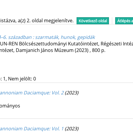
stázva, a(z) 2. oldal megjelenítve.
Következő oldal
Átlépés 
 4–6. században : szarmaták, hunok, gepidák
UN-REN Bölcsészettudományi Kutatóintézet, Régészeti Inté
ntézet
,
Damjanich János Múzeum
(2023)
,
800 p.
 1, Nem jelölt: 0
Pannoniam Daciamque
: Vol. 2
(2023)
udományos
Pannoniam Daciamque
: Vol. 1
(2023)