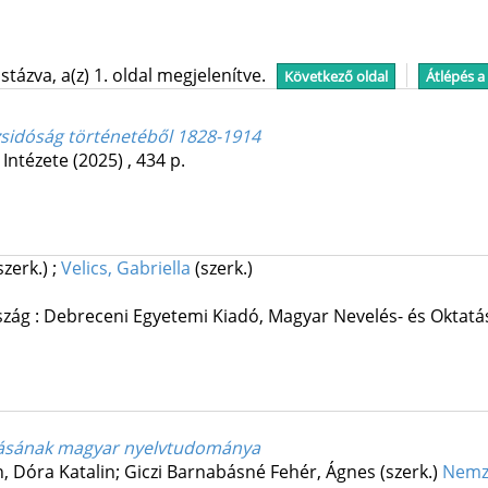
tázva, a(z) 1. oldal megjelenítve.
Következő oldal
Átlépés a
zsidóság történetéből 1828-1914
Intézete
(2025)
,
434 p.
szerk.)
;
Velics, Gabriella
(szerk.)
zág :
Debreceni Egyetemi Kiadó
,
Magyar Nevelés- és Oktatá
tatásának magyar nyelvtudománya
th, Dóra Katalin; Giczi Barnabásné Fehér, Ágnes (szerk.)
Nemze