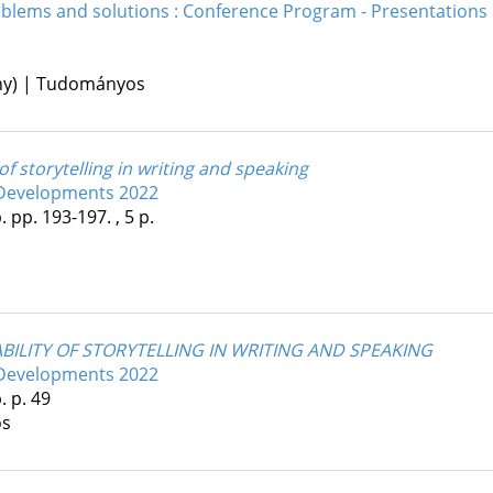
oblems and solutions : Conference Program - Presentations 
ény) | Tudományos
f storytelling in writing and speaking
Developments 2022
.
pp. 193-197. , 5 p.
ILITY OF STORYTELLING IN WRITING AND SPEAKING
Developments 2022
.
p. 49
os