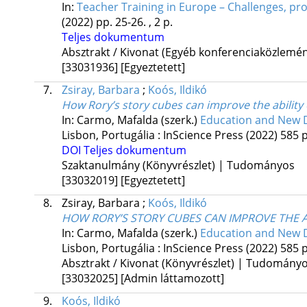
In:
Teacher Training in Europe – Challenges, pr
(2022)
pp. 25-26. , 2 p.
Teljes dokumentum
Absztrakt / Kivonat (Egyéb konferenciaközlem
[33031936]
[Egyeztetett]
7.
Zsiray, Barbara
;
Koós, Ildikó
How Rory’s story cubes can improve the ability o
In: Carmo, Mafalda (szerk.)
Education and New 
Lisbon, Portugália :
InScience Press
(2022)
585 p
DOI
Teljes dokumentum
Szaktanulmány (Könyvrészlet) | Tudományos
[33032019]
[Egyeztetett]
8.
Zsiray, Barbara
;
Koós, Ildikó
HOW RORY’S STORY CUBES CAN IMPROVE THE AB
In: Carmo, Mafalda (szerk.)
Education and New 
Lisbon, Portugália :
InScience Press
(2022)
585 p
Absztrakt / Kivonat (Könyvrészlet) | Tudomány
[33032025]
[Admin láttamozott]
9.
Koós, Ildikó