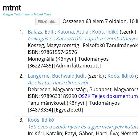
mtmt
Magyar Tudományos Művek Tára
Összesen 63 elem 7 oldalon, 10 lis
Előző oldal
1.
Balázs, Edit
;
Katona, Attila
;
Koós, Ildikó
(szerk.)
Csillogás és Katasztrófa
: Lapok a szombathelyi 
Kőszeg, Magyarország :
Felsőfokú Tanulmányok 
ISBN:
9786155742576
Monográfia (Könyv) | Tudományos
[36227485]
[Admin láttamozott]
2.
Langerné, Buchwald Judit
(szerk.)
;
Koós, Ildikó
(
Az oktatás határdimenziói
Debrecen, Magyarország ,
Budapest, Magyarors
ISBN:
9789633189290
OSZK
Teljes dokumentum
Tanulmánykötet (Könyv) | Tudományos
[34873334]
[Egyeztetett]
3.
Koós, Ildikó
150 éves a szülői nyelv és a gyermeknyelv ku
In: Kéri, Katalin; Patyi, Gábor; Hartl, Éva; Néme