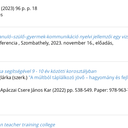
(2023)
96 p.
p. 18
os
anuló–szülő–gyermek-kommunikáció nyelvi jellemzői egy viz
rencia , Szombathely, 2023. november 16.
,
előadás
,
a segítségével 9 - 10 év közötti korosztályban
lárka (szerk.)
"A múltból táplálkozó jövő – hagyomány és fe
 Apáczai Csere János Kar
(2022)
pp. 538-549. Paper: 978-963-
n teacher training college