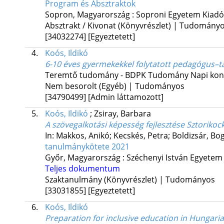
Program és Absztraktok
Sopron, Magyarország :
Soproni Egyetem Kiadó
Absztrakt / Kivonat (Könyvrészlet) | Tudomány
[34032274]
[Egyeztetett]
4.
Koós, Ildikó
6-10 éves gyermekekkel folytatott pedagógus–t
Teremtő tudomány - BDPK Tudomány Napi konfe
Nem besorolt (Egyéb) | Tudományos
[34790499]
[Admin láttamozott]
5.
Koós, Ildikó
;
Zsiray, Barbara
A szövegalkotási képesség fejlesztése Sztorikock
In: Makkos, Anikó; Kecskés, Petra; Boldizsár, Bog
tanulmánykötete 2021
Győr, Magyarország :
Széchenyi István Egyetem
Teljes dokumentum
Szaktanulmány (Könyvrészlet) | Tudományos
[33031855]
[Egyeztetett]
6.
Koós, Ildikó
Preparation for inclusive education in Hungaria