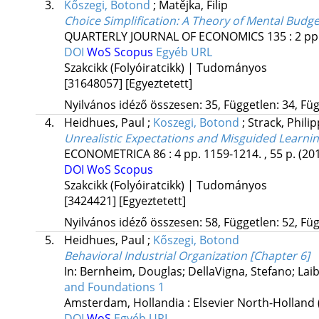
3.
Kőszegi, Botond
;
Matějka, Filip
Choice Simplification: A Theory of Mental Budge
QUARTERLY JOURNAL OF ECONOMICS
135
:
2
pp
DOI
WoS
Scopus
Egyéb URL
Szakcikk (Folyóiratcikk) | Tudományos
[31648057]
[Egyeztetett]
Nyilvános idéző összesen: 35, Független: 34, Füg
4.
Heidhues, Paul
;
Koszegi, Botond
;
Strack, Philip
Unrealistic Expectations and Misguided Learni
ECONOMETRICA
86
:
4
pp. 1159-1214. , 55 p.
(20
DOI
WoS
Scopus
Szakcikk (Folyóiratcikk) | Tudományos
[3424421]
[Egyeztetett]
Nyilvános idéző összesen: 58, Független: 52, Füg
5.
Heidhues, Paul
;
Kőszegi, Botond
Behavioral Industrial Organization [Chapter 6]
In: Bernheim, Douglas; DellaVigna, Stefano; Laib
and Foundations 1
Amsterdam, Hollandia :
Elsevier North-Holland
DOI
WoS
Egyéb URL