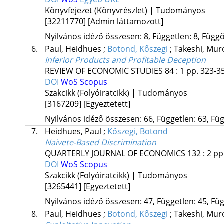
Könyvfejezet (Könyvrészlet) | Tudományos
[32211770]
[Admin láttamozott]
Nyilvános idéző összesen: 8, Független: 8, Függő:
6.
Paul, Heidhues
;
Botond, Kőszegi
;
Takeshi, Mur
Inferior Products and Profitable Deception
REVIEW OF ECONOMIC STUDIES
84
:
1
pp. 323-35
DOI
WoS
Scopus
Szakcikk (Folyóiratcikk) | Tudományos
[3167209]
[Egyeztetett]
Nyilvános idéző összesen: 66, Független: 63, Füg
7.
Heidhues, Paul
;
Kőszegi, Botond
Naivete-Based Discrimination
QUARTERLY JOURNAL OF ECONOMICS
132
:
2
pp
DOI
WoS
Scopus
Szakcikk (Folyóiratcikk) | Tudományos
[3265441]
[Egyeztetett]
Nyilvános idéző összesen: 47, Független: 45, Füg
8.
Paul, Heidhues
;
Botond, Kőszegi
;
Takeshi, Mur