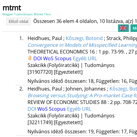
mtmt
Magyar Tudományos Művek Tára
Összesen 36 elem 4 oldalon, 10 listázva, a(z) 1
Előző oldal
Me
1.
Heidhues, Paul
;
Kőszegi, Botond
;
Strack, Philip
Convergence in Models of Misspecified Learnin
THEORETICAL ECONOMICS
16
:
1
pp. 73-99. , 27 
DOI
WoS
Scopus
Egyéb URL
Szakcikk (Folyóiratcikk) | Tudományos
[31907720]
[Egyeztetett]
Nyilvános idéző összesen: 18, Független: 16, Füg
2.
Heidhues, Paul
;
Johnen, Johannes
;
Kőszegi, Bo
Browsing versus Studying: A Pro-market Case f
REVIEW OF ECONOMIC STUDIES
88
:
2
pp. 708-72
DOI
WoS
Scopus
Egyéb URL
Szakcikk (Folyóiratcikk) | Tudományos
[32211749]
[Egyeztetett]
Nyilvános idéző összesen: 19, Független: 17, Füg