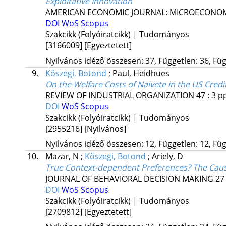
Exploitative Innovation
AMERICAN ECONOMIC JOURNAL: MICROECONO
DOI
WoS
Scopus
Szakcikk (Folyóiratcikk) | Tudományos
[3166009]
[Egyeztetett]
Nyilvános idéző összesen: 37, Független: 36, Füg
9.
Kőszegi, Botond
;
Paul, Heidhues
On the Welfare Costs of Naivete in the US Cred
REVIEW OF INDUSTRIAL ORGANIZATION
47
:
3
pp
DOI
WoS
Scopus
Szakcikk (Folyóiratcikk) | Tudományos
[2955216]
[Nyilvános]
Nyilvános idéző összesen: 12, Független: 12, Füg
10.
Mazar, N
;
Kőszegi, Botond
;
Ariely, D
True Context-dependent Preferences? The Caus
JOURNAL OF BEHAVIORAL DECISION MAKING
27
DOI
WoS
Scopus
Szakcikk (Folyóiratcikk) | Tudományos
[2709812]
[Egyeztetett]