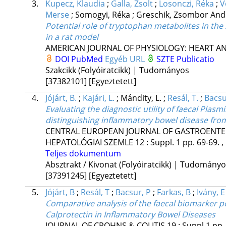
3.
Kupecz, Klaudia
;
Galla, Zsolt
;
Losonczi, Réka
;
V
Merse
;
Somogyi, Réka
;
Greschik, Zsombor An
Potential role of tryptophan metabolites in the
in a rat model
AMERICAN JOURNAL OF PHYSIOLOGY: HEART A
DOI
PubMed
Egyéb URL
SZTE Publicatio
Szakcikk (Folyóiratcikk) | Tudományos
[37382101]
[Egyeztetett]
4.
Jójárt, B.
;
Kajári, L.
;
Mándity, L.
;
Resál, T.
;
Bacsu
Evaluating the diagnostic utility of faecal Plasm
distinguishing inflammatory bowel disease from
CENTRAL EUROPEAN JOURNAL OF GASTROENTE
HEPATOLÓGIAI SZEMLE
12
:
Suppl. 1
pp. 69-69. ,
Teljes dokumentum
Absztrakt / Kivonat (Folyóiratcikk) | Tudomány
[37391245]
[Egyeztetett]
5.
Jójárt, B
;
Resál, T
;
Bacsur, P
;
Farkas, B
;
Ivány, E
Comparative analysis of the faecal biomarker pot
Calprotectin in Inflammatory Bowel Diseases
JOURNAL OF CROHNS & COLITIS
19
:
Suppl 1
pp.