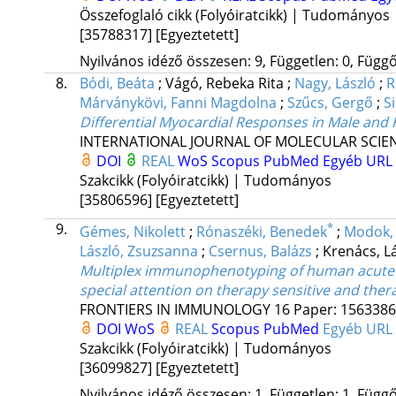
Összefoglaló cikk (Folyóiratcikk) | Tudományos
[35788317]
[Egyeztetett]
Nyilvános idéző összesen: 9, Független: 0, Függő:
8.
Bódi, Beáta
;
Vágó, Rebeka Rita
;
Nagy, László
;
R
Márványkövi, Fanni Magdolna
;
Szűcs, Gergő
;
S
Differential Myocardial Responses in Male an
INTERNATIONAL JOURNAL OF MOLECULAR SCIE
DOI
REAL
WoS
Scopus
PubMed
Egyéb URL
Szakcikk (Folyóiratcikk) | Tudományos
[35806596]
[Egyeztetett]
9.
*
Gémes, Nikolett
;
Rónaszéki, Benedek
;
Modok, 
László, Zsuzsanna
;
Csernus, Balázs
;
Krenács, L
Multiplex immunophenotyping of human acute my
special attention on therapy sensitive and the
FRONTIERS IN IMMUNOLOGY
16
Paper: 1563386 
DOI
WoS
REAL
Scopus
PubMed
Egyéb URL
Szakcikk (Folyóiratcikk) | Tudományos
[36099827]
[Egyeztetett]
Nyilvános idéző összesen: 1, Független: 1, Függő: