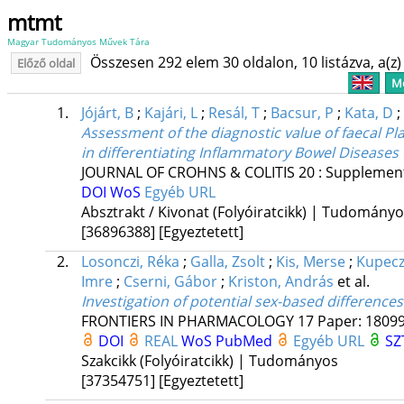
mtmt
Magyar Tudományos Művek Tára
Összesen 292 elem 30 oldalon, 10 listázva, a(z) 
Előző oldal
Me
1.
Jójárt, B
;
Kajári, L
;
Resál, T
;
Bacsur, P
;
Kata, D
;
Assessment of the diagnostic value of faecal Pl
in differentiating Inflammatory Bowel Diseases 
JOURNAL OF CROHNS & COLITIS
20
:
Supplemen
DOI
WoS
Egyéb URL
Absztrakt / Kivonat (Folyóiratcikk) | Tudomány
[36896388]
[Egyeztetett]
2.
Losonczi, Réka
;
Galla, Zsolt
;
Kis, Merse
;
Kupecz
Imre
;
Cserni, Gábor
;
Kriston, András
et al.
Investigation of potential sex-based difference
FRONTIERS IN PHARMACOLOGY
17
Paper: 18099
DOI
REAL
WoS
PubMed
Egyéb URL
SZ
Szakcikk (Folyóiratcikk) | Tudományos
[37354751]
[Egyeztetett]