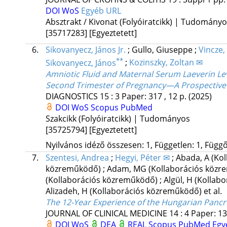
DOI
WoS
Egyéb URL
Absztrakt / Kivonat (Folyóiratcikk) | Tudomány
[35717283]
[Egyeztetett]
6.
Sikovanyecz, János Jr.
;
Gullo, Giuseppe
;
Vincze,
**
Sikovanyecz, János
;
Kozinszky, Zoltan ✉
Amniotic Fluid and Maternal Serum Laeverin Leve
Second Trimester of Pregnancy—A Prospective 
DIAGNOSTICS
15
:
3
Paper: 317 , 12 p.
(2025)
DOI
WoS
Scopus
PubMed
Szakcikk (Folyóiratcikk) | Tudományos
[35725794]
[Egyeztetett]
Nyilvános idéző összesen: 1, Független: 1, Függő:
7.
Szentesi, Andrea
;
Hegyi, Péter ✉
;
Abada, A
(Ko
közreműködő)
;
Adam, MG
(Kollaborációs köz
(Kollaborációs közreműködő)
;
Algül, H
(Kollab
Alizadeh, H
(Kollaborációs közreműködő)
et al.
The 12-Year Experience of the Hungarian Pancr
JOURNAL OF CLINICAL MEDICINE
14
:
4
Paper: 13
DOI
WoS
DEA
REAL
Scopus
PubMed
Egy