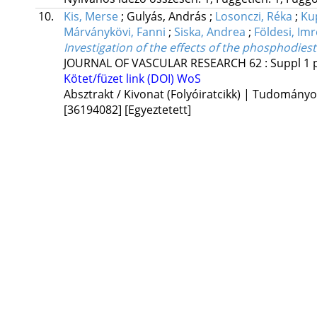
10.
Kis, Merse
;
Gulyás, András
;
Losonczi, Réka
;
Ku
Márványkövi, Fanni
;
Siska, Andrea
;
Földesi, Imr
Investigation of the effects of the phosphodies
JOURNAL OF VASCULAR RESEARCH
62
:
Suppl 1
Kötet/füzet link (DOI)
WoS
Absztrakt / Kivonat (Folyóiratcikk) | Tudomány
[36194082]
[Egyeztetett]