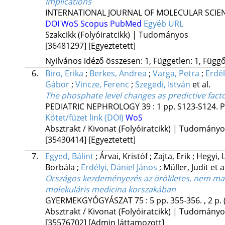
Implications
INTERNATIONAL JOURNAL OF MOLECULAR SCIE
DOI
WoS
Scopus
PubMed
Egyéb URL
Szakcikk (Folyóiratcikk) | Tudományos
[36481297]
[Egyeztetett]
Nyilvános idéző összesen: 1, Független: 1, Függő:
6.
Biro, Erika
;
Berkes, Andrea
;
Varga, Petra
;
Erdél
Gábor
;
Vincze, Ferenc
;
Szegedi, István
et al.
The phosphate level changes as predictive fact
PEDIATRIC NEPHROLOGY
39
:
1
pp. S123-S124. 
Kötet/füzet link (DOI)
WoS
Absztrakt / Kivonat (Folyóiratcikk) | Tudomány
[35430414]
[Egyeztetett]
7.
Egyed, Bálint
;
Árvai, Kristóf
;
Zajta, Erik
;
Hegyi, 
Borbála
;
Erdélyi, Dániel János
;
Müller, Judit
et a
Országos kezdeményezés az örökletes, nem mal
molekuláris medicina korszakában
GYERMEKGYÓGYÁSZAT
75
:
5
pp. 355-356. , 2 p.
Absztrakt / Kivonat (Folyóiratcikk) | Tudomány
[35576702]
[Admin láttamozott]