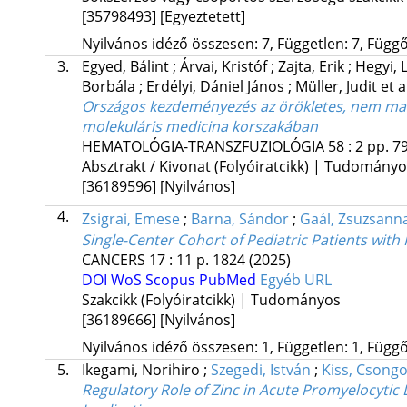
[35798493]
[Egyeztetett]
Nyilvános idéző összesen: 7, Független: 7, Függő:
3.
Egyed, Bálint
;
Árvai, Kristóf
;
Zajta, Erik
;
Hegyi, 
Borbála
;
Erdélyi, Dániel János
;
Müller, Judit
et a
Országos kezdeményezés az örökletes, nem mal
molekuláris medicina korszakában
HEMATOLÓGIA-TRANSZFUZIOLÓGIA
58
:
2
pp. 79
Absztrakt / Kivonat (Folyóiratcikk) | Tudomány
[36189596]
[Nyilvános]
4.
Zsigrai, Emese
;
Barna, Sándor
;
Gaál, Zsuzsann
Single-Center Cohort of Pediatric Patients wi
CANCERS
17
:
11
p. 1824
(2025)
DOI
WoS
Scopus
PubMed
Egyéb URL
Szakcikk (Folyóiratcikk) | Tudományos
[36189666]
[Nyilvános]
Nyilvános idéző összesen: 1, Független: 1, Függő:
5.
Ikegami, Norihiro
;
Szegedi, István
;
Kiss, Csong
Regulatory Role of Zinc in Acute Promyelocytic