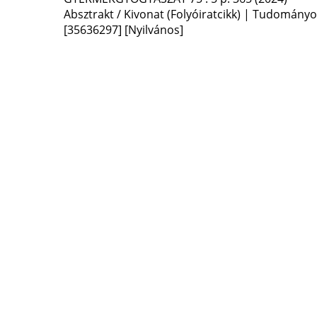
Absztrakt / Kivonat (Folyóiratcikk) | Tudomány
[35636297]
[Nyilvános]