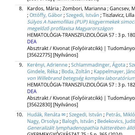
8.
Kardos, Mária
;
Zombori, Marianna
;
Gancsev, 
;
Ottóffy, Gábor
;
Szegedi, István
;
Tiszlavicz, Lill
Súlyos A haemofilias (PUP) kisgyermekek simocto
megelőző profilaxisa Magyarországon
HEMATOLÓGIA-TRANSZFUZIOLÓGIA
57
:
3
p. 18
DEA
Absztrakt / Kivonat (Folyóiratcikk) | Tudomány
[35622775]
[Nyilvános]
9.
Kerényi, Adrienne
;
Schlammadinger, Ágota
;
Sz
Gindele, Réka
;
Boda, Zoltán
;
Kappelmayer, Ján
von Willebrand betegség komplex laboratórium
HEMATOLÓGIA-TRANSZFUZIOLÓGIA
57
:
3
p. 18
DEA
Absztrakt / Kivonat (Folyóiratcikk) | Tudomány
[35622830]
[Nyilvános]
10.
Hudák, Renáta ✉
;
Szegedi, István
;
Petrás, Mikl
Nagy, Orsolya
;
Balogh, István
;
Bedekovics, Judi
Generalizált lymphadenopathia hátterében álló 
GYERMEKGYÓGYÁSZAT
75
:
5
p. 365
(2024)