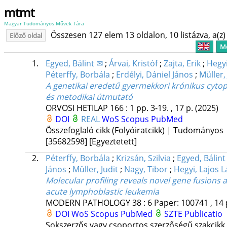
mtmt
Magyar Tudományos Művek Tára
Összesen 127 elem 13 oldalon, 10 listázva, a(z) 
Előző oldal
Me
1.
Egyed, Bálint ✉
;
Árvai, Kristóf
;
Zajta, Erik
;
Hegyi
Péterffy, Borbála
;
Erdélyi, Dániel János
;
Müller,
A genetikai eredetű gyermekkori krónikus cytop
és metodikai útmutató
ORVOSI HETILAP
166
:
1
pp. 3-19. , 17 p.
(2025)
DOI
REAL
WoS
Scopus
PubMed
Összefoglaló cikk (Folyóiratcikk) | Tudományos
[35682598]
[Egyeztetett]
2.
Péterffy, Borbála
;
Krizsán, Szilvia
;
Egyed, Bálint
János
;
Müller, Judit
;
Nagy, Tibor
;
Hegyi, Lajos L
Molecular profiling reveals novel gene fusions a
acute lymphoblastic leukemia
MODERN PATHOLOGY
38
:
6
Paper: 100741 , 14 
DOI
WoS
Scopus
PubMed
SZTE Publicatio
Sokszerzős vagy csoportos szerzőségű szakcikk