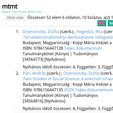
mtmt
Magyar Tudományos Művek Tára
Összesen 52 elem 6 oldalon, 10 listázva, a(z) 1
Előző oldal
Me
1.
Drjenovszky, Zsófia
(szerk.)
;
Hegedűs, Rita
(szer
Társadalomtudományi ikerkutatások
: Válogatá
Budapest, Magyarország :
Kopp Mária Intézet a
ISBN:
9786156447128
Teljes dokumentum
Tanulmánykötet (Könyv) | Tudományos
[34564773]
[Nyilvános]
Nyilvános idéző összesen: 4, Független: 3, Függő:
2.
Pári, András
(szerk.)
;
Drjenovszky, Zsófia
(szerk
Twin Studies in Social Science
: A selection of 
Budapest, Magyarország :
Kopp Mária Intézet a
ISBN:
9786156447135
OSZK
Teljes dokumentum
Tanulmánykötet (Könyv) | Tudományos
[34564816]
[Nyilvános]
Nyilvános idéző összesen: 4, Független: 3, Függő: