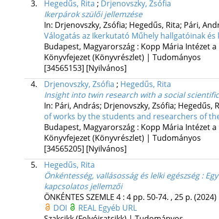
3.
Hegedűs, Rita
;
Drjenovszky, Zsófia
Ikerpárok szülői jellemzése
In: Drjenovszky, Zsófia; Hegedűs, Rita; Pári, And
Válogatás az Ikerkutató Műhely hallgatóinak és
Budapest, Magyarország :
Kopp Mária Intézet a
Könyvfejezet (Könyvrészlet) | Tudományos
[34565153]
[Nyilvános]
4.
Drjenovszky, Zsófia
;
Hegedűs, Rita
Insight into twin research with a social scientifi
In: Pári, András; Drjenovszky, Zsófia; Hegedűs, R
of works by the students and researchers of 
Budapest, Magyarország :
Kopp Mária Intézet a
Könyvfejezet (Könyvrészlet) | Tudományos
[34565205]
[Nyilvános]
5.
Hegedűs, Rita
Önkéntesség, vallásosság és lelki egészség : Egy
kapcsolatos jellemzői
ÖNKÉNTES SZEMLE
4
:
4
pp. 50-74. , 25 p.
(2024)
DOI
REAL
Egyéb URL
Szakcikk (Folyóiratcikk) | Tudományos