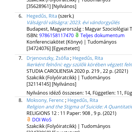
[35628961]
[Nyilvános]
6.
Hegedűs, Rita
(szerk.)
Válságról válságra
: 2023. évi vándorgyűlés
Budapest, Magyarország :
Magyar Szociológiai 
ISBN:
9786158117470
Teljes dokumentum
Konferenciakötet (Könyv) | Tudományos
[34724076]
[Egyeztetett]
7.
Drjenovszky, Zsófia
;
Hegedűs, Rita
Ikerként felnőni: egy szülők körében végzett f
STUDIA CAROLIENSIA
2020
p. 219 , 22 p.
(2021)
Szakcikk (Folyóiratcikk) | Tudományos
[32114145]
[Nyilvános]
Nyilvános idéző összesen: 14, Független: 11, Füg
8.
Moksony, Ferenc
;
Hegedűs, Rita
Religion and the Stigma of Suicide
: A Quantitat
RELIGIONS
12
:
11
Paper: 908 , 9 p.
(2021)
DOI
WoS
Szakcikk (Folyóiratcikk) | Tudományos