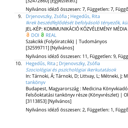
[32472860]
[Egyeztetett]
Nyilvános idéző összesen: 7, Független: 7, Függő:
9.
Drjenovszky, Zsófia
;
Hegedűs, Rita
Ikrek beszédfejlődését befolyásoló tényezők, k
JEL-KÉP: KOMMUNIKÁCIÓ KÖZVÉLEMÉNY MÉDIA
DOI
REAL
Szakcikk (Folyóiratcikk) | Tudományos
[32599711]
[Nyilvános]
Nyilvános idéző összesen: 11, Független: 9, Függő
10.
Hegedűs, Rita
;
Drjenovszky, Zsófia
Szociológiai és pszichológiai ikerkutatások
In: Tárnoki, Á; Tárnoki, D; Littvay, L; Métneki, J; M
tankönyv
Budapest, Magyarország :
Medicina Könyvkiadó
Felsőoktatási tankönyv része (Könyvrészlet) | O
[3113853]
[Nyilvános]
Nyilvános idéző összesen: 2, Független: 1, Függő: