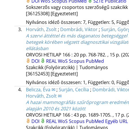
DOI
WoS
Scopus
PubMed
SZTE Publicatio
Sokszerzős vagy csoportos szerzőségű szakcikk
[36125308]
[Egyeztetett]
Nyilvános idéző összesen: 7, Független: 5, Függő:
3.
Horváth, Zsolt
;
Dombrádi, Viktor
;
Surján, Györ
A szervi áttéttel és más daganatos betegséggel
betegek körében végzett diagnosztikai vizsgálat
ellátásban
ORVOSI HETILAP
166
:
20
pp. 768-782. , 15 p.
(20
DOI
REAL
WoS
Scopus
PubMed
Szakcikk (Folyóiratcikk) | Tudományos
[36152453]
[Egyeztetett]
Nyilvános idéző összesen: 1, Független: 0, Függő:
4.
Belicza, Éva ✉
;
Surján, Cecília
;
Dombrádi, Vikto
Horváth, Zsolt ✉
A hazai mammográfiás szűrőprogram eredmén
alapján 2010 és 2021 között
ORVOSI HETILAP
166
:
43
pp. 1689-1705. , 17 p.
(
DOI
REAL
WoS
Scopus
PubMed
Egyéb URL
Szakcikk (Folyóiratcikk) | Tudományos