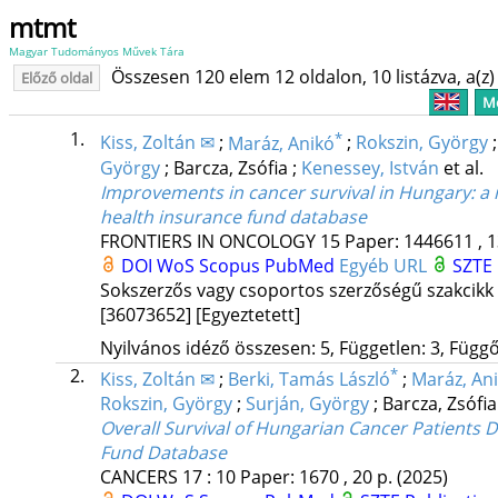
mtmt
Magyar Tudományos Művek Tára
Összesen 120 elem 12 oldalon, 10 listázva, a(z) 
Előző oldal
Me
1.
*
Kiss, Zoltán ✉
;
Maráz, Anikó
;
Rokszin, György
György
;
Barcza, Zsófia
;
Kenessey, István
et al.
Improvements in cancer survival in Hungary: 
health insurance fund database
FRONTIERS IN ONCOLOGY
15
Paper: 1446611 , 1
DOI
WoS
Scopus
PubMed
Egyéb URL
SZTE 
Sokszerzős vagy csoportos szerzőségű szakcikk
[36073652]
[Egyeztetett]
Nyilvános idéző összesen: 5, Független: 3, Függő:
2.
*
Kiss, Zoltán ✉
;
Berki, Tamás László
;
Maráz, An
Rokszin, György
;
Surján, György
;
Barcza, Zsófi
Overall Survival of Hungarian Cancer Patients
Fund Database
CANCERS
17
:
10
Paper: 1670 , 20 p.
(2025)