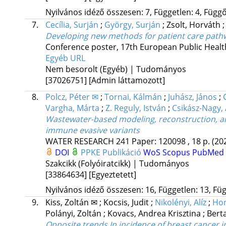
Nyilvános idéző összesen: 7, Független: 4, Függő:
7.
Cecília, Surján
;
György, Surján
;
Zsolt, Horváth
Developing new methods for patient care pathw
Conference poster
,
17th European Public Healt
Egyéb URL
Nem besorolt (Egyéb) | Tudományos
[37026751]
[Admin láttamozott]
8.
Polcz, Péter ✉
;
Tornai, Kálmán
;
Juhász, János
;
Vargha, Márta
;
Z. Reguly, István
;
Csikász-Nagy, 
Wastewater-based modeling, reconstruction, an
immune evasive variants
WATER RESEARCH
241
Paper: 120098 , 18 p.
(20
DOI
PPKE Publikáció
WoS
Scopus
PubMed
Szakcikk (Folyóiratcikk) | Tudományos
[33864634]
[Egyeztetett]
Nyilvános idéző összesen: 16, Független: 13, Füg
9.
Kiss, Zoltán ✉
;
Kocsis, Judit
;
Nikolényi, Alíz
;
Hor
Polányi, Zoltán
;
Kovacs, Andrea Krisztina
;
Bert
Opposite trends In incidence of breast cancer 