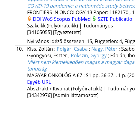
COVID-19 pandemic: a nationwide study betwe
FRONTIERS IN ONCOLOGY
13
Paper: 1182170 , 1
DOI
WoS
Scopus
PubMed
SZTE Publicatio
Szakcikk (Folyóiratcikk) | Tudományos
[34105055]
[Egyeztetett]
Nyilvános idéző összesen: 15, Független: 4, Függ
10.
Kiss, Zoltán
;
Polgár, Csaba
;
Nagy, Péter
;
Szabó
Gyöngyösi, Eszter
;
Rokszin, György
;
Fábián, Ib
Miért nem kiemelkedően magas a magyar daga
tanulság
MAGYAR ONKOLÓGIA
67
:
S1
pp. 36-37. , 1 p.
(20
Egyéb URL
Absztrakt / Kivonat (Folyóiratcikk) | Tudomány
[34342976]
[Admin láttamozott]