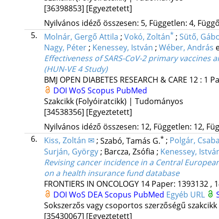
[36398853]
[Egyeztetett]
Nyilvános idéző összesen: 5, Független: 4, Függő:
5.
*
Molnár, Gergő Attila
;
Vokó, Zoltán
;
Sütő, Gáb
Nagy, Péter
;
Kenessey, István
;
Wéber, András
e
Effectiveness of SARS-CoV-2 primary vaccines an
(HUN-VE 4 Study)
BMJ OPEN DIABETES RESEARCH & CARE
12
:
1
Pa
DOI
WoS
Scopus
PubMed
Szakcikk (Folyóiratcikk) | Tudományos
[34538356]
[Egyeztetett]
Nyilvános idéző összesen: 12, Független: 12, Füg
6.
*
Kiss, Zoltán ✉
;
Szabó, Tamás G.
;
Polgár, Csab
Surján, György
;
Barcza, Zsófia
;
Kenessey, Istvá
Revising cancer incidence in a Central Europe
on a health insurance fund database
FRONTIERS IN ONCOLOGY
14
Paper: 1393132 , 1
DOI
WoS
DEA
Scopus
PubMed
Egyéb URL
Sokszerzős vagy csoportos szerzőségű szakcikk
[35430067]
[Egyeztetett]