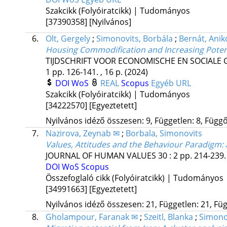
Szakcikk (Folyóiratcikk) | Tudományos
[37390358]
[Nyilvános]
6.
Olt, Gergely
;
Simonovits, Borbála
;
Bernát, Anik
Housing Commodification and Increasing Potent
TIJDSCHRIFT VOOR ECONOMISCHE EN SOCIALE
1
pp. 126-141. , 16 p.
(2024)
DOI
WoS
REAL
Scopus
Egyéb URL
Szakcikk (Folyóiratcikk) | Tudományos
[34222570]
[Egyeztetett]
Nyilvános idéző összesen: 9, Független: 8, Függő:
7.
Nazirova, Zeynab ✉
;
Borbala, Simonovits
Values, Attitudes and the Behaviour Paradigm: 
JOURNAL OF HUMAN VALUES
30
:
2
pp. 214-239. 
DOI
WoS
Scopus
Összefoglaló cikk (Folyóiratcikk) | Tudományos
[34991663]
[Egyeztetett]
Nyilvános idéző összesen: 21, Független: 21, Füg
8.
Gholampour, Faranak ✉
;
Szeitl, Blanka
;
Simono