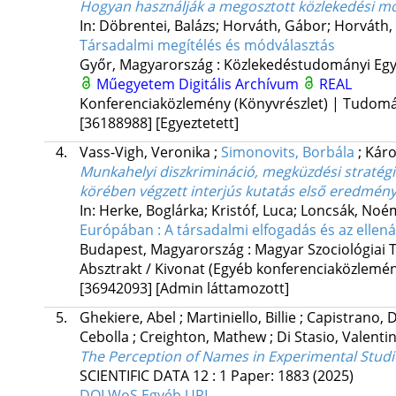
Hogyan használják a megosztott közlekedési m
In: Döbrentei, Balázs; Horváth, Gábor; Horváth, 
Társadalmi megítélés és módválasztás
Győr, Magyarország :
Közlekedéstudományi Egye
Műegyetem Digitális Archívum
REAL
Konferenciaközlemény (Könyvrészlet) | Tudom
[36188988]
[Egyeztetett]
4.
Vass-Vigh, Veronika
;
Simonovits, Borbála
;
Károl
Munkahelyi diszkrimináció, megküzdési stratégi
körében végzett interjús kutatás első eredmény
In: Herke, Boglárka; Kristóf, Luca; Loncsák, Noém
Európában : A társadalmi elfogadás és az ellená
Budapest, Magyarország :
Magyar Szociológiai 
Absztrakt / Kivonat (Egyéb konferenciaközlem
[36942093]
[Admin láttamozott]
5.
Ghekiere, Abel
;
Martiniello, Billie
;
Capistrano, 
Cebolla
;
Creighton, Mathew
;
Di Stasio, Valenti
The Perception of Names in Experimental Studie
SCIENTIFIC DATA
12
:
1
Paper: 1883
(2025)
DOI
WoS
Egyéb URL