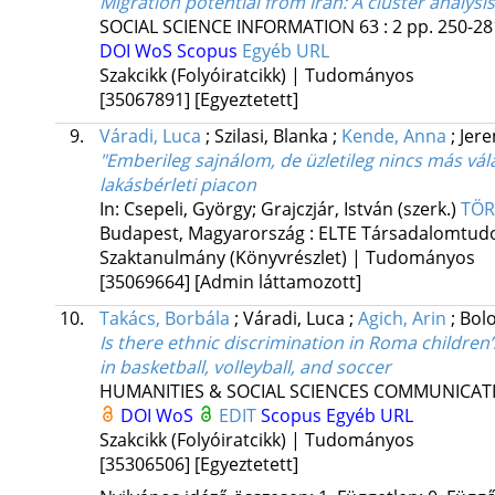
Migration potential from Iran: A cluster analysi
SOCIAL SCIENCE INFORMATION
63
:
2
pp. 250-281
DOI
WoS
Scopus
Egyéb URL
Szakcikk (Folyóiratcikk) | Tudományos
[35067891]
[Egyeztetett]
9.
Váradi, Luca
;
Szilasi, Blanka
;
Kende, Anna
;
Jer
"Emberileg sajnálom, de üzletileg nincs más vá
lakásbérleti piacon
In: Csepeli, György; Grajczjár, István (szerk.)
TÖR
Budapest, Magyarország :
ELTE Társadalomtud
Szaktanulmány (Könyvrészlet) | Tudományos
[35069664]
[Admin láttamozott]
10.
Takács, Borbála
;
Váradi, Luca
;
Agich, Arin
;
Bolo
Is there ethnic discrimination in Roma children
in basketball, volleyball, and soccer
HUMANITIES & SOCIAL SCIENCES COMMUNICAT
DOI
WoS
EDIT
Scopus
Egyéb URL
Szakcikk (Folyóiratcikk) | Tudományos
[35306506]
[Egyeztetett]