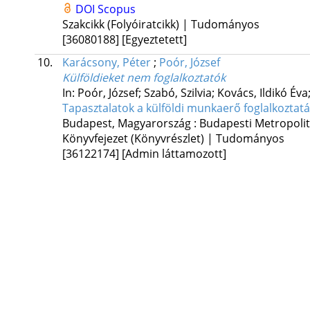
DOI
Scopus
Szakcikk (Folyóiratcikk) | Tudományos
[36080188]
[Egyeztetett]
10.
Karácsony, Péter
;
Poór, József
Külföldieket nem foglalkoztatók
In: Poór, József; Szabó, Szilvia; Kovács, Ildikó Év
Tapasztalatok a külföldi munkaerő foglalkozta
Budapest, Magyarország :
Budapesti Metropoli
Könyvfejezet (Könyvrészlet) | Tudományos
[36122174]
[Admin láttamozott]