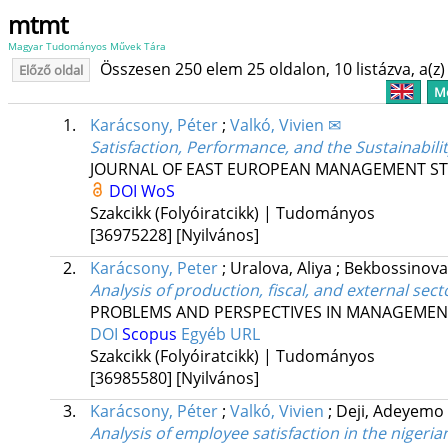
mtmt
Magyar Tudományos Művek Tára
Összesen 250 elem 25 oldalon, 10 listázva, a(z) 
Előző oldal
Me
1.
Karácsony, Péter
;
Valkó, Vivien ✉
Satisfaction, Performance, and the Sustainabili
JOURNAL OF EAST EUROPEAN MANAGEMENT ST
DOI
WoS
Szakcikk (Folyóiratcikk) | Tudományos
[36975228]
[Nyilvános]
2.
Karácsony, Peter
;
Uralova, Aliya
;
Bekbossinova
Analysis of production, fiscal, and external se
PROBLEMS AND PERSPECTIVES IN MANAGEMEN
DOI
Scopus
Egyéb URL
Szakcikk (Folyóiratcikk) | Tudományos
[36985580]
[Nyilvános]
3.
Karácsony, Péter
;
Valkó, Vivien
;
Deji, Adeyemo
Analysis of employee satisfaction in the nigeria