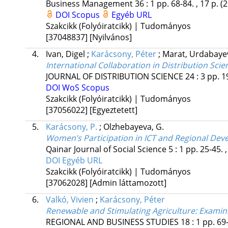
Business Management
36
:
1
pp. 68-84. , 17 p.
(
DOI
Scopus
Egyéb URL
Szakcikk (Folyóiratcikk) | Tudományos
[37048837]
[Nyilvános]
4.
Ivan, Digel
;
Karácsony, Péter
;
Marat, Urdabay
International Collaboration in Distribution Sci
JOURNAL OF DISTRIBUTION SCIENCE
24
:
3
pp. 1
DOI
WoS
Scopus
Szakcikk (Folyóiratcikk) | Tudományos
[37056022]
[Egyeztetett]
5.
Karácsony, P.
;
Olzhebayeva, G.
Women’s Participation in ICT and Regional Dev
Qainar Journal of Social Science
5
:
1
pp. 25-45. 
DOI
Egyéb URL
Szakcikk (Folyóiratcikk) | Tudományos
[37062028]
[Admin láttamozott]
6.
Valkó, Vivien
;
Karácsony, Péter
Renewable and Stimulating Agriculture
: Examin
REGIONAL AND BUSINESS STUDIES
18
:
1
pp. 69-