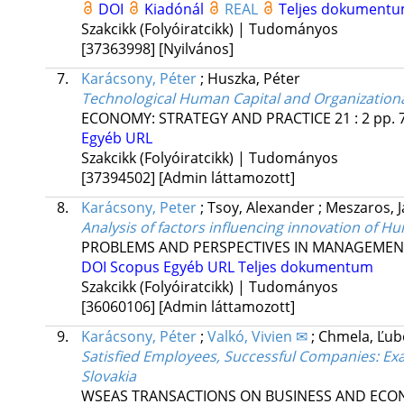
DOI
Kiadónál
REAL
Teljes dokument
Szakcikk (Folyóiratcikk) | Tudományos
[37363998]
[Nyilvános]
7.
Karácsony, Péter
;
Huszka, Péter
Technological Human Capital and Organizatio
ECONOMY: STRATEGY AND PRACTICE
21
:
2
pp. 
Egyéb URL
Szakcikk (Folyóiratcikk) | Tudományos
[37394502]
[Admin láttamozott]
8.
Karácsony, Peter
;
Tsoy, Alexander
;
Meszaros, 
Analysis of factors influencing innovation of 
PROBLEMS AND PERSPECTIVES IN MANAGEMEN
DOI
Scopus
Egyéb URL
Teljes dokumentum
Szakcikk (Folyóiratcikk) | Tudományos
[36060106]
[Admin láttamozott]
9.
Karácsony, Péter
;
Valkó, Vivien ✉
;
Chmela, Ľub
Satisfied Employees, Successful Companies: Ex
Slovakia
WSEAS TRANSACTIONS ON BUSINESS AND ECO