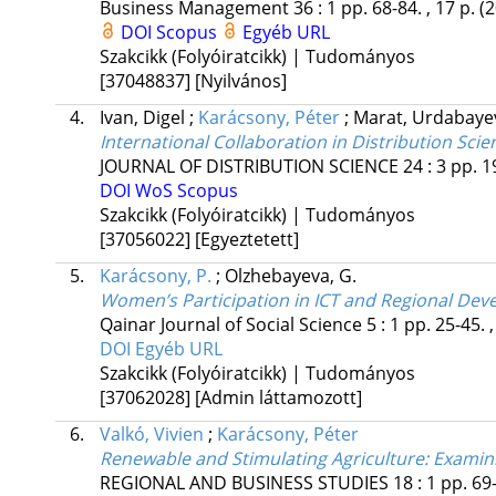
Business Management
36
:
1
pp. 68-84. , 17 p.
(
DOI
Scopus
Egyéb URL
Szakcikk (Folyóiratcikk) | Tudományos
[37048837]
[Nyilvános]
4.
Ivan, Digel
;
Karácsony, Péter
;
Marat, Urdabay
International Collaboration in Distribution Sci
JOURNAL OF DISTRIBUTION SCIENCE
24
:
3
pp. 1
DOI
WoS
Scopus
Szakcikk (Folyóiratcikk) | Tudományos
[37056022]
[Egyeztetett]
5.
Karácsony, P.
;
Olzhebayeva, G.
Women’s Participation in ICT and Regional Dev
Qainar Journal of Social Science
5
:
1
pp. 25-45. 
DOI
Egyéb URL
Szakcikk (Folyóiratcikk) | Tudományos
[37062028]
[Admin láttamozott]
6.
Valkó, Vivien
;
Karácsony, Péter
Renewable and Stimulating Agriculture
: Examin
REGIONAL AND BUSINESS STUDIES
18
:
1
pp. 69-