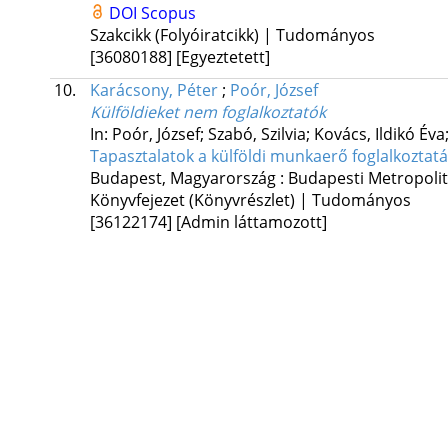
DOI
Scopus
Szakcikk (Folyóiratcikk) | Tudományos
[36080188]
[Egyeztetett]
10.
Karácsony, Péter
;
Poór, József
Külföldieket nem foglalkoztatók
In: Poór, József; Szabó, Szilvia; Kovács, Ildikó Év
Tapasztalatok a külföldi munkaerő foglalkozta
Budapest, Magyarország :
Budapesti Metropoli
Könyvfejezet (Könyvrészlet) | Tudományos
[36122174]
[Admin láttamozott]