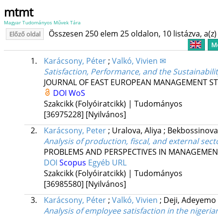
mtmt
Magyar Tudományos Művek Tára
Összesen 250 elem 25 oldalon, 10 listázva, a(z) 
Előző oldal
Me
1.
Karácsony, Péter
;
Valkó, Vivien ✉
Satisfaction, Performance, and the Sustainabili
JOURNAL OF EAST EUROPEAN MANAGEMENT ST
DOI
WoS
Szakcikk (Folyóiratcikk) | Tudományos
[36975228]
[Nyilvános]
2.
Karácsony, Peter
;
Uralova, Aliya
;
Bekbossinova
Analysis of production, fiscal, and external se
PROBLEMS AND PERSPECTIVES IN MANAGEMEN
DOI
Scopus
Egyéb URL
Szakcikk (Folyóiratcikk) | Tudományos
[36985580]
[Nyilvános]
3.
Karácsony, Péter
;
Valkó, Vivien
;
Deji, Adeyemo
Analysis of employee satisfaction in the nigeria