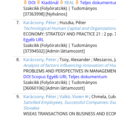
DOI
Kiadónál
REAL
Teljes dokument
Szakcikk (Folyóiratcikk) | Tudományos
[37363998]
[Nyilvános]
7.
Karácsony, Péter
;
Huszka, Péter
Technological Human Capital and Organizatio
ECONOMY: STRATEGY AND PRACTICE
21
:
2
pp. 
Egyéb URL
Szakcikk (Folyóiratcikk) | Tudományos
[37394502]
[Admin láttamozott]
8.
Karácsony, Peter
;
Tsoy, Alexander
;
Meszaros, 
Analysis of factors influencing innovation of 
PROBLEMS AND PERSPECTIVES IN MANAGEMEN
DOI
Scopus
Egyéb URL
Teljes dokumentum
Szakcikk (Folyóiratcikk) | Tudományos
[36060106]
[Admin láttamozott]
9.
Karácsony, Péter
;
Valkó, Vivien ✉
;
Chmela, Ľub
Satisfied Employees, Successful Companies: Ex
Slovakia
WSEAS TRANSACTIONS ON BUSINESS AND ECO