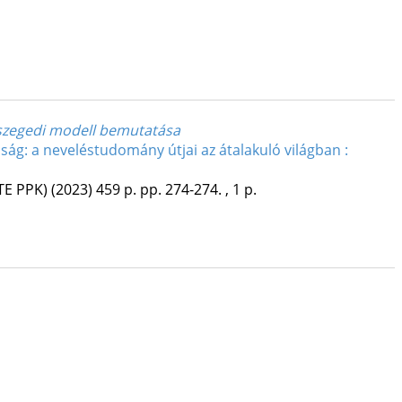
a szegedi modell bemutatása
ág: a neveléstudomány útjai az átalakuló világban :
TE PPK)
(2023)
459 p.
pp. 274-274. , 1 p.