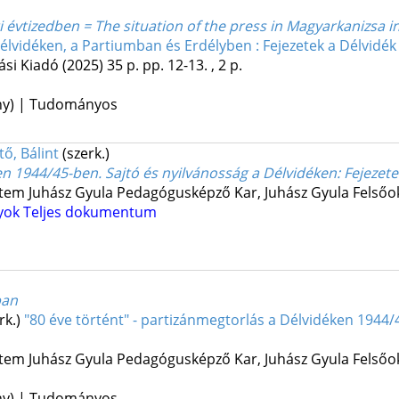
i évtizedben = The situation of the press in Magyarkanizsa 
élvidéken, a Partiumban és Erdélyben : Fejezetek a Délvidék 
ási Kiadó
(2025)
35 p.
pp. 12-13. , 2 p.
ény) | Tudományos
tő, Bálint
(szerk.)
en 1944/45-ben. Sajtó és nyilvánosság a Délvidéken
: Fejezet
em Juhász Gyula Pedagógusképző Kar
,
Juhász Gyula Felsőo
nyok
Teljes dokumentum
ban
rk.)
"80 éve történt" - partizánmegtorlás a Délvidéken 1944/4
em Juhász Gyula Pedagógusképző Kar
,
Juhász Gyula Felsőo
ény) | Tudományos