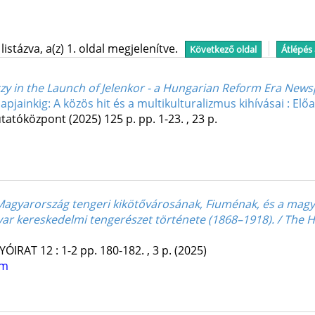
stázva, a(z) 1. oldal megjelenítve.
Következő oldal
Átlépés
zy in the Launch of Jelenkor - a Hungarian Reform Era New
apjainkig: A közös hit és a multikulturalizmus kihívásai : E
utatóközpont
(2025)
125 p.
pp. 1-23. , 23 p.
Magyarország tengeri kikötővárosának, Fiuménak, és a magy
ar kereskedelmi tengerészet története (1868–1918). / The H
YÓIRAT
12
:
1-2
pp. 180-182. , 3 p.
(2025)
um