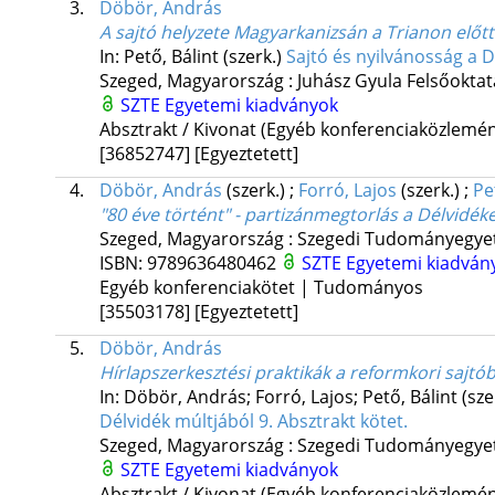
3.
Döbör, András
A sajtó helyzete Magyarkanizsán a Trianon előtt
In: Pető, Bálint (szerk.)
Sajtó és nyilvánosság a D
Szeged, Magyarország :
Juhász Gyula Felsőoktat
SZTE Egyetemi kiadványok
Absztrakt / Kivonat (Egyéb konferenciaközlem
[36852747]
[Egyeztetett]
4.
Döbör, András
(szerk.)
;
Forró, Lajos
(szerk.)
;
Pe
"80 éve történt" - partizánmegtorlás a Délvidék
Szeged, Magyarország :
Szegedi Tudományegyet
ISBN:
9789636480462
SZTE Egyetemi kiadvá
Egyéb konferenciakötet | Tudományos
[35503178]
[Egyeztetett]
5.
Döbör, András
Hírlapszerkesztési praktikák a reformkori sajtó
In: Döbör, András; Forró, Lajos; Pető, Bálint (sze
Délvidék múltjából 9. Absztrakt kötet.
Szeged, Magyarország :
Szegedi Tudományegyet
SZTE Egyetemi kiadványok
Absztrakt / Kivonat (Egyéb konferenciaközlem