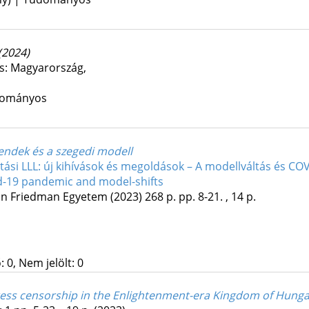
(2024)
s: Magyarország,
udományos
rendek és a szegedi modell
tási LLL: új kihívások és megoldások – A modellváltás és CO
id-19 pandemic and model-shifts
on Friedman Egyetem
(2023)
268 p.
pp. 8-21. , 14 p.
 0, Nem jelölt: 0
press censorship in the Enlightenment-era Kingdom of Hung