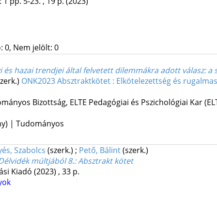
:
1
pp. 5-23. , 19 p.
(2023)
 0, Nem jelölt: 0
 és hazai trendjei által felvetett dilemmákra adott válasz: 
szerk.)
ONK2023 Absztraktkötet : Elkötelezettség és rugalmass
ományos Bizottság
,
ELTE Pedagógiai és Pszichológiai Kar (EL
ény) | Tudományos
lyés, Szabolcs
(szerk.)
;
Pető, Bálint
(szerk.)
Délvidék múltjából 8.
: Absztrakt kötet
ási Kiadó
(2023)
,
33 p.
yok