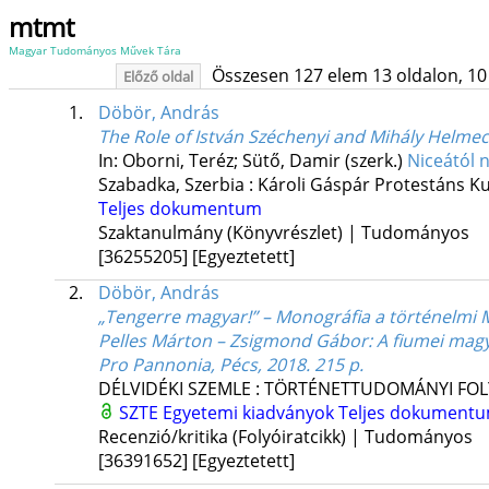
mtmt
Magyar Tudományos Művek Tára
Összesen 127 elem 13 oldalon, 10 li
Előző oldal
1.
Döbör, András
The Role of István Széchenyi and Mihály Helmec
In: Oborni, Teréz; Sütő, Damir (szerk.)
Niceától n
Szabadka, Szerbia :
Károli Gáspár Protestáns K
Teljes dokumentum
Szaktanulmány (Könyvrészlet) | Tudományos
[36255205]
[Egyeztetett]
2.
Döbör, András
„Tengerre magyar!” – Monográfia a történelmi 
Pelles Márton – Zsigmond Gábor: A fiumei magy
Pro Pannonia, Pécs, 2018. 215 p.
DÉLVIDÉKI SZEMLE : TÖRTÉNETTUDOMÁNYI FOL
SZTE Egyetemi kiadványok
Teljes dokument
Recenzió/kritika (Folyóiratcikk) | Tudományos
[36391652]
[Egyeztetett]