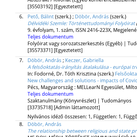
[35503192]
[Egyeztetett]
6.
Pető, Bálint
(szerk.)
;
Döbör, András
(szerk.)
Délvidéki Szemle
: Történettudományi Folyóirat
9. évfolyam, 1. szám
,
ISSN 2416-223X
,
Megjelené
Teljes dokumentum
Folyóirat vagy sorozatszerkesztés (Egyéb) | T
[35573371]
[Egyeztetett]
7.
Döbör, András
;
Keczer, Gabriella
A felsőoktatás-irányítás átalakulása - európai t
In: Fodorné, Dr. Tóth Krisztina (szerk.)
Felsőokta
New challenges and solutions - impacts of Cov
Pécs, Magyarország :
MELLearN Egyesület
,
Milt
Teljes dokumentum
Szaktanulmány (Könyvrészlet) | Tudományos
[33735718]
[Admin láttamozott]
Nyilvános idéző összesen: 1, Független: 1, Függő:
8.
Döbör, András
The relationship between religious and state 