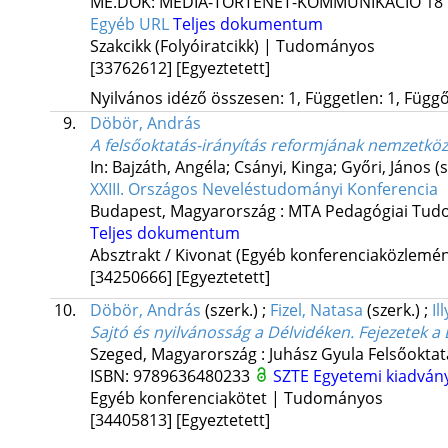
ME.DOK: MÉDIA-TÖRTÉNET-KOMMUNIKÁCIÓ
18
Egyéb URL
Teljes dokumentum
Szakcikk (Folyóiratcikk) | Tudományos
[33762612]
[Egyeztetett]
Nyilvános idéző összesen: 1, Független: 1, Függő:
9.
Döbör, András
A felsőoktatás-irányítás reformjának nemzetközi
In: Bajzáth, Angéla; Csányi, Kinga; Győri, János (
XXIII. Országos Neveléstudományi Konferencia
Budapest, Magyarország :
MTA Pedagógiai Tud
Teljes dokumentum
Absztrakt / Kivonat (Egyéb konferenciaközlem
[34250666]
[Egyeztetett]
10.
Döbör, András
(szerk.)
;
Fizel, Natasa
(szerk.)
;
Il
Sajtó és nyilvánosság a Délvidéken. Fejezetek a 
Szeged, Magyarország :
Juhász Gyula Felsőoktat
ISBN:
9789636480233
SZTE Egyetemi kiadván
Egyéb konferenciakötet | Tudományos
[34405813]
[Egyeztetett]