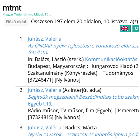
mtmt
Magyar Tudományos Művek Tára
Összesen 197 elem 20 oldalon, 10 listázva, a(z) 
Előző oldal
Me
1.
Juhász, Valéria
Az ÓNOAP nyelvi fejlesztésre vonatkozó előírása
feladatai
In: Balázs, László (szerk.)
Kommunikációoktatás a 
Budapest, Magyarország :
Hungarovox Kiadó
(2
Szaktanulmány (Könyvrészlet) | Tudományos
[37248471]
[Nyilvános]
2.
Juhász, Valéria
(Az interjút adta)
Segítsük megszólalni! Beszédindítás több sza
Egyéb URL
Rádió műsor, TV műsor, film (Egyéb) | Ismerett
[37324815]
[Nyilvános]
3.
Juhász, Valéria
;
Radics, Márta
Nyelvi zavarok – eszközök és lehetőségek a ped