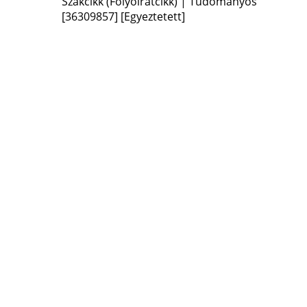
Szakcikk (Folyóiratcikk) | Tudományos
[36309857]
[Egyeztetett]