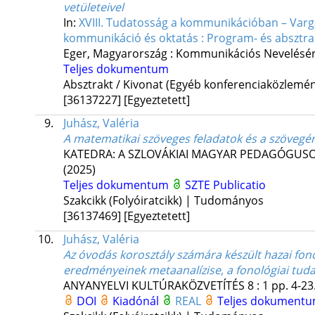
vetületeivel
In:
XVIII. Tudatosság a kommunikációban – Varga 
kommunikáció és oktatás : Program- és absztra
Eger, Magyarország :
Kommunikációs Nevelésér
Teljes dokumentum
Absztrakt / Kivonat (Egyéb konferenciaközlem
[36137227]
[Egyeztetett]
9.
Juhász, Valéria
A matematikai szöveges feladatok és a szövegér
KATEDRA: A SZLOVÁKIAI MAGYAR PEDAGÓGUSOK
(2025)
Teljes dokumentum
SZTE Publicatio
Szakcikk (Folyóiratcikk) | Tudományos
[36137469]
[Egyeztetett]
10.
Juhász, Valéria
Az óvodás korosztály számára készült hazai fono
eredményeinek metaanalízise, a fonológiai tuda
ANYANYELVI KULTÚRAKÖZVETÍTÉS
8
:
1
pp. 4-23.
DOI
Kiadónál
REAL
Teljes dokument