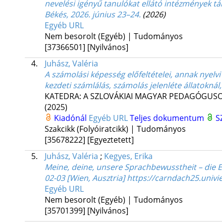
nevelési igényű tanulókat ellátó intézmények t
Békés, 2026. június 23–24.
(2026)
Egyéb URL
Nem besorolt (Egyéb) | Tudományos
[37366501]
[Nyilvános]
4.
Juhász, Valéria
A számolási képesség előfeltételei, annak nyelv
kezdeti számlálás, számolás jelenléte állatokná
KATEDRA: A SZLOVÁKIAI MAGYAR PEDAGÓGUSOK
(2025)
Kiadónál
Egyéb URL
Teljes dokumentum
S
Szakcikk (Folyóiratcikk) | Tudományos
[35678222]
[Egyeztetett]
5.
Juhász, Valéria
;
Kegyes, Erika
Meine, deine, unsere Sprachbewusstheit – die 
02-03 [Wien, Ausztria] https://carndach25.univi
Egyéb URL
Nem besorolt (Egyéb) | Tudományos
[35701399]
[Nyilvános]