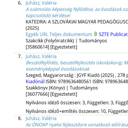
6.
Juhász, Valéria
A számolási képesség fejlődése, az óvodások szá
kapcsolódó kérdései
KATEDRA: A SZLOVÁKIAI MAGYAR PEDAGÓGUSOK
(2025)
Egyéb URL
Teljes dokumentum
SZTE Publicat
Szakcikk (Folyóiratcikk) | Tudományos
[35860614]
[Egyeztetett]
7.
Juhász, Valéria
Beszédfejlődés, beszédfejlesztés iskoláskorig
: M
eseményképpel óvodásoknak
Szeged, Magyarország :
JGYF Kiadó
(2025)
,
278 
Kiadónál
ISBN:
9789636480561
ISBN:
97896364
Szakkönyv (Könyv) | Tudományos
[36077666]
[Egyeztetett]
Nyilvános idéző összesen: 3, Független: 3, Függő:
Nyilvános idéző+említés összesen: 10, Független:
8.
Juhász, Valéria
Az ÓNOAP nyelvi fejlesztésre vonatkozó előírása