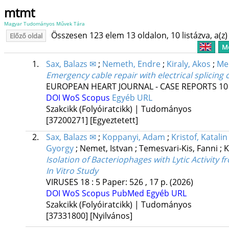
mtmt
Magyar Tudományos Művek Tára
Összesen 123 elem 13 oldalon, 10 listázva, a(z) 
Előző oldal
Me
1.
Sax, Balazs ✉
;
Nemeth, Endre
;
Kiraly, Akos
;
Mer
Emergency cable repair with electrical splicing 
EUROPEAN HEART JOURNAL - CASE REPORTS
10
DOI
WoS
Scopus
Egyéb URL
Szakcikk (Folyóiratcikk) | Tudományos
[37200271]
[Egyeztetett]
2.
Sax, Balazs ✉
;
Koppanyi, Adam
;
Kristof, Katalin
Gyorgy
;
Nemet, Istvan
;
Temesvari-Kis, Fanni
;
K
Isolation of Bacteriophages with Lytic Activity f
In Vitro Study
VIRUSES
18
:
5
Paper: 526 , 17 p.
(2026)
DOI
WoS
Scopus
PubMed
Egyéb URL
Szakcikk (Folyóiratcikk) | Tudományos
[37331800]
[Nyilvános]