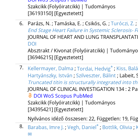
Szakcikk (Folyóiratcikk) | Tudományos
[36193150]
[Egyeztetett]
6.
Parázs, N.
;
Tamáska, E.
;
Csikós, G.
;
Turóczi, Z.
;
End Stage Heart Failure in Systemic Sclerosis-
JOURNAL OF HEART AND LUNG TRANSPLANTAT
DOI
Absztrakt / Kivonat (Folyóiratcikk) | Tudomány
[36946215]
[Egyeztetett]
7.
*
Kellermayer, Dalma
;
Tordai, Hedvig
;
Kiss, Bal
Hartyánszky, István
;
Szilveszter, Bálint
;
Labeit, 
Truncated titin is structurally integrated int
JOURNAL OF CLINICAL INVESTIGATION
134
:
2
Pa
DOI
WoS
Scopus
PubMed
Szakcikk (Folyóiratcikk) | Tudományos
[34395421]
[Egyeztetett]
Nyilvános idéző összesen: 22, Független: 19, Füg
8.
*
Barabas, Imre J.
;
Vegh, Daniel
;
Bottlik, Olivia
;
✉