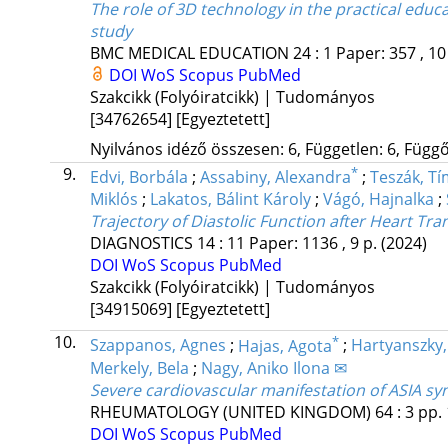
The role of 3D technology in the practical educa
study
BMC MEDICAL EDUCATION
24
:
1
Paper: 357 , 10
DOI
WoS
Scopus
PubMed
Szakcikk (Folyóiratcikk) | Tudományos
[34762654]
[Egyeztetett]
Nyilvános idéző összesen: 6, Független: 6, Függő:
9.
*
Edvi, Borbála
;
Assabiny, Alexandra
;
Teszák, T
Miklós
;
Lakatos, Bálint Károly
;
Vágó, Hajnalka
;
Trajectory of Diastolic Function after Heart Tr
DIAGNOSTICS
14
:
11
Paper: 1136 , 9 p.
(2024)
DOI
WoS
Scopus
PubMed
Szakcikk (Folyóiratcikk) | Tudományos
[34915069]
[Egyeztetett]
10.
*
Szappanos, Agnes
;
Hajas, Agota
;
Hartyanszky, 
Merkely, Bela
;
Nagy, Aniko Ilona ✉
Severe cardiovascular manifestation of ASIA sy
RHEUMATOLOGY (UNITED KINGDOM)
64
:
3
pp. 
DOI
WoS
Scopus
PubMed