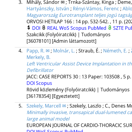
3.
Mihály, Sándor ✉
;
Trnka-Szántay, Kinga
;
Deme,
Hartyánszky, István
;
Rényi-Vámos, Ferenc
;
Ablo
Magyarország Eurotransplant teljes jogú tagsá
ORVOSI HETILAP
166
:
14
pp. 532-542. , 11 p.
(20
DOI
REAL
WoS
Scopus
PubMed
SZTE Pub
Szakcikk (Folyóiratcikk) | Tudományos
[36078101]
[Admin láttamozott]
4.
Papp, R. ✉
;
Molnár, L.
;
Straub, É.
;
Németh, E.
;
Merkely, B.
Left Ventricular Assist Device Implantation in 
Defibrillator
JACC: CASE REPORTS
30
:
13
Paper: 103508 , 5 p
DOI
Scopus
Rövid közlemény (Folyóiratcikk) | Tudományos
[36178354]
[Egyeztetett]
5.
Szekely, Marcell ✉
;
Szekely, Laszlo
;
C., Denes M
Minimally invasive, transapical dual-lumened can
large animal model
EUROPEAN JOURNAL OF CARDIO-THORACIC SU
DOI
WoS
Scopus
PubMed