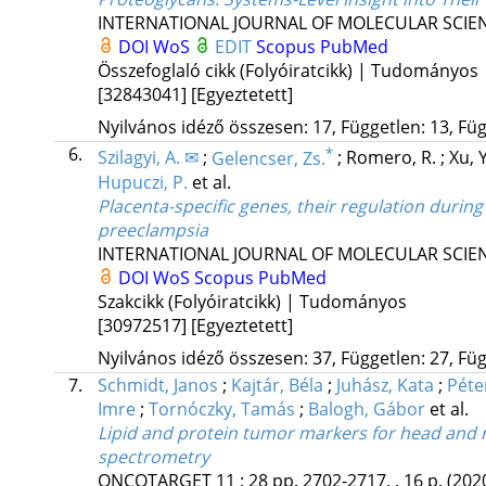
INTERNATIONAL JOURNAL OF MOLECULAR SCIE
DOI
WoS
EDIT
Scopus
PubMed
Összefoglaló cikk (Folyóiratcikk) | Tudományos
[32843041]
[Egyeztetett]
Nyilvános idéző összesen: 17, Független: 13, Füg
6.
*
Szilagyi, A. ✉
;
Gelencser, Zs.
;
Romero, R.
;
Xu, 
Hupuczi, P.
et al.
Placenta-specific genes, their regulation during
preeclampsia
INTERNATIONAL JOURNAL OF MOLECULAR SCIE
DOI
WoS
Scopus
PubMed
Szakcikk (Folyóiratcikk) | Tudományos
[30972517]
[Egyeztetett]
Nyilvános idéző összesen: 37, Független: 27, Füg
7.
Schmidt, Janos
;
Kajtár, Béla
;
Juhász, Kata
;
Péte
Imre
;
Tornóczky, Tamás
;
Balogh, Gábor
et al.
Lipid and protein tumor markers for head and 
spectrometry
ONCOTARGET
11
:
28
pp. 2702-2717. , 16 p.
(202