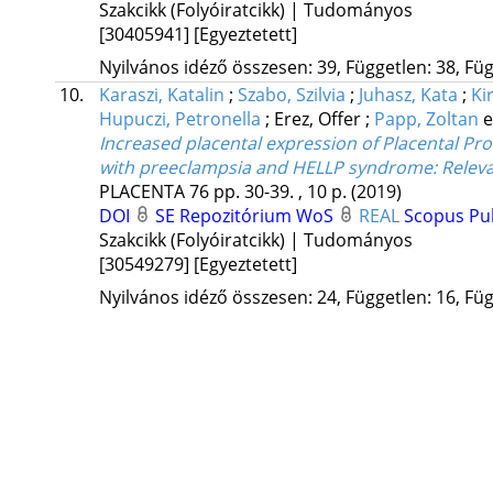
Szakcikk (Folyóiratcikk) | Tudományos
[30405941]
[Egyeztetett]
Nyilvános idéző összesen: 39, Független: 38, Füg
10.
Karaszi, Katalin
;
Szabo, Szilvia
;
Juhasz, Kata
;
Ki
Hupuczi, Petronella
;
Erez, Offer
;
Papp, Zoltan
e
Increased placental expression of Placental Pro
with preeclampsia and HELLP syndrome: Releva
PLACENTA
76
pp. 30-39. , 10 p.
(2019)
DOI
SE Repozitórium
WoS
REAL
Scopus
Pu
Szakcikk (Folyóiratcikk) | Tudományos
[30549279]
[Egyeztetett]
Nyilvános idéző összesen: 24, Független: 16, Füg