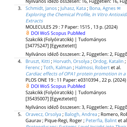
Nyilvános idéző összesen: 16, Független: 16, Füg
3.
Schmidt, Janos
;
Juhasz, Kata
;
Bona, Agnes ✉
Exploring the Chemical Profile, In Vitro Antioxi
Extracts
MOLECULES
29
:
7
Paper: 1515 , 13 p.
(2024)
DOI
WoS
Scopus
PubMed
Szakcikk (Folyóiratcikk) | Tudományos
[34775247]
[Egyeztetett]
Nyilvános idéző összesen: 2, Független: 2, Függő:
4.
Bruszt, Kitti
;
Horvath, Orsolya
;
Ordog, Katalin
;
Ferenc
;
Toth, Kalman
;
Halmosi, Robert
et al.
Cardiac effects of OPA1 protein promotion in a
PLOS ONE
19
:
11
Paper: e0310394 , 22 p.
(2024)
DOI
WoS
Scopus
PubMed
Szakcikk (Folyóiratcikk) | Tudományos
[35435007]
[Egyeztetett]
Nyilvános idéző összesen: 3, Független: 2, Függő:
5.
Oravecz, Orsolya
;
Balogh, Andrea
;
Romero, Ro
Gaurav
;
Pique-Regi, Roger
;
Peterfia, Balint
et al
Proteoglycans: Systems-Level Insight into Thei