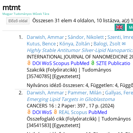
mtmt
Magyar Tudományos Művek Tára
Összesen 31 elem 4 oldalon, 10 listázva, a(z) 1
Előző oldal
Me
1.
Darwish, Ammar
;
Sándor, Nikolett
;
Szenti, Imr
Kutus, Bence
;
Kónya, Zoltán
;
Balogi, Zsolt ✉
Highly Stable Antitumor Silver-Lipid Nanoparti
INTERNATIONAL JOURNAL OF NANOMEDICINE
2
DOI
WoS
Scopus
PubMed
SZTE Publicatio
Szakcikk (Folyóiratcikk) | Tudományos
[35740785]
[Egyeztetett]
Nyilvános idéző összesen: 4, Független: 4, Függő:
2.
Darwish, Ammar
;
Pammer, Milán
;
Gallyas, Fer
Emerging Lipid Targets in Glioblastoma
CANCERS
16
:
2
Paper: 397 , 17 p.
(2024)
DOI
WoS
REAL
Scopus
PubMed
Összefoglaló cikk (Folyóiratcikk) | Tudományos
[34541583]
[Egyeztetett]