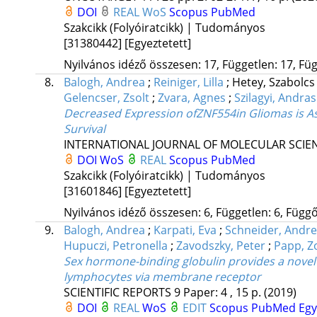
DOI
REAL
WoS
Scopus
PubMed
Szakcikk (Folyóiratcikk) | Tudományos
[31380442]
[Egyeztetett]
Nyilvános idéző összesen: 17, Független: 17, Füg
8.
Balogh, Andrea
;
Reiniger, Lilla
;
Hetey, Szabolc
Gelencser, Zsolt
;
Zvara, Agnes
;
Szilagyi, Andras
Decreased Expression ofZNF554in Gliomas is As
Survival
INTERNATIONAL JOURNAL OF MOLECULAR SCIE
DOI
WoS
REAL
Scopus
PubMed
Szakcikk (Folyóiratcikk) | Tudományos
[31601846]
[Egyeztetett]
Nyilvános idéző összesen: 6, Független: 6, Függő:
9.
Balogh, Andrea
;
Karpati, Eva
;
Schneider, Andre
Hupuczi, Petronella
;
Zavodszky, Peter
;
Papp, Z
Sex hormone-binding globulin provides a novel 
lymphocytes via membrane receptor
SCIENTIFIC REPORTS
9
Paper: 4 , 15 p.
(2019)
DOI
REAL
WoS
EDIT
Scopus
PubMed
Eg