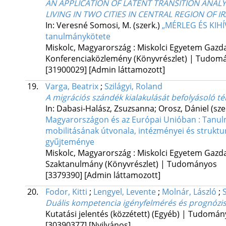
AN APPLICATION OF LATENT TRANSITION ANALY
LIVING IN TWO CITIES IN CENTRAL REGION OF I
In: Veresné Somosi, M. (szerk.)
„MÉRLEG ÉS KIH
tanulmánykötete
Miskolc, Magyarország :
Miskolci Egyetem Gazd
Konferenciaközlemény (Könyvrészlet) | Tudom
[31900029]
[Admin láttamozott]
19.
Varga, Beatrix
;
Szilágyi, Roland
A migrációs szándék kialakulását befolyásoló t
In: Dabasi-Halász, Zsuzsanna; Orosz, Dániel (sze
Magyarországon és az Európai Unióban : Tanulmá
mobilitásának útvonala, intézményei és struktu
gyűjteménye
Miskolc, Magyarország :
Miskolci Egyetem Gazd
Szaktanulmány (Könyvrészlet) | Tudományos
[3379390]
[Admin láttamozott]
20.
Fodor, Kitti
;
Lengyel, Levente
;
Molnár, László
;
Duális kompetencia igényfelmérés és prognózi
Kutatási jelentés (közzétett) (Egyéb) | Tudomá
[30390377]
[Nyilvános]