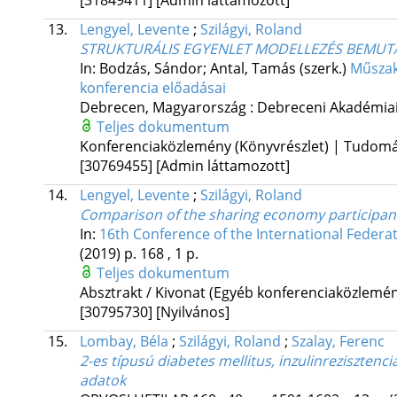
13.
Lengyel, Levente
;
Szilágyi, Roland
STRUKTURÁLIS EGYENLET MODELLEZÉS BEMUT
In: Bodzás, Sándor; Antal, Tamás (szerk.)
Műszak
konferencia előadásai
Debrecen, Magyarország :
Debreceni Akadémiai 
Teljes dokumentum
Konferenciaközlemény (Könyvrészlet) | Tudom
[30769455]
[Admin láttamozott]
14.
Lengyel, Levente
;
Szilágyi, Roland
Comparison of the sharing economy participant
In:
16th Conference of the International Federati
(2019)
p. 168 , 1 p.
Teljes dokumentum
Absztrakt / Kivonat (Egyéb konferenciaközlem
[30795730]
[Nyilvános]
15.
Lombay, Béla
;
Szilágyi, Roland
;
Szalay, Ferenc
2-es típusú diabetes mellitus, inzulinrezisztenc
adatok