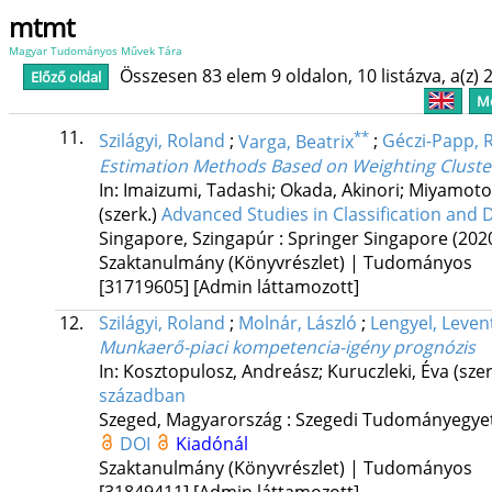
mtmt
Magyar Tudományos Művek Tára
Összesen 83 elem 9 oldalon, 10 listázva, a(z) 2
Előző oldal
Me
11.
**
Szilágyi, Roland
;
Varga, Beatrix
;
Géczi-Papp, 
Estimation Methods Based on Weighting Cluste
In: Imaizumi, Tadashi; Okada, Akinori; Miyamoto
(szerk.)
Advanced Studies in Classification and 
Singapore, Szingapúr :
Springer Singapore
(202
Szaktanulmány (Könyvrészlet) | Tudományos
[31719605]
[Admin láttamozott]
12.
Szilágyi, Roland
;
Molnár, László
;
Lengyel, Leven
Munkaerő-piaci kompetencia-igény prognózis
In: Kosztopulosz, Andreász; Kuruczleki, Éva (sze
században
Szeged, Magyarország :
Szegedi Tudományegye
DOI
Kiadónál
Szaktanulmány (Könyvrészlet) | Tudományos
[31849411]
[Admin láttamozott]