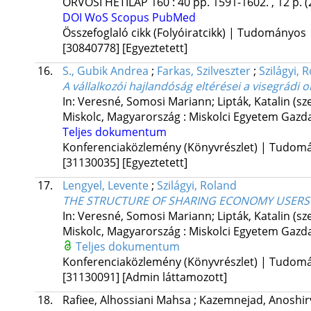
ORVOSI HETILAP
160
:
40
pp. 1591-1602. , 12 p.
(
DOI
WoS
Scopus
PubMed
Összefoglaló cikk (Folyóiratcikk) | Tudományos
[30840778]
[Egyeztetett]
16.
S., Gubik Andrea
;
Farkas, Szilveszter
;
Szilágyi, 
A vállalkozói hajlandóság eltérései a visegrádi
In: Veresné, Somosi Mariann; Lipták, Katalin (sz
Miskolc, Magyarország :
Miskolci Egyetem Gazd
Teljes dokumentum
Konferenciaközlemény (Könyvrészlet) | Tudom
[31130035]
[Egyeztetett]
17.
Lengyel, Levente
;
Szilágyi, Roland
THE STRUCTURE OF SHARING ECONOMY USERS
In: Veresné, Somosi Mariann; Lipták, Katalin (sz
Miskolc, Magyarország :
Miskolci Egyetem Gazd
Teljes dokumentum
Konferenciaközlemény (Könyvrészlet) | Tudom
[31130091]
[Admin láttamozott]
18.
Rafiee, Alhossiani Mahsa
;
Kazemnejad, Anoshi