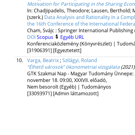
Motivation for Participating in the Sharing Ec
In: Chadjipadelis, Theodore; Lausen, Berthold;
(szerk.)
Data Analysis and Rationality in a Comp
the 16th Conference of the International Federat
Cham, Svájc :
Springer International Publishing
DOI
Scopus
Egyéb URL
Konferenciaközlemény (Könyvrészlet) | Tudom
[31906391]
[Egyeztetett]
10.
Varga, Beatrix
;
Szilágyi, Roland
“Élhető városok” ökonometriai vizsgálata
(2021)
GTK Szakmai Nap - Magyar Tudomány Ünnepe: 
november 18. 09:00, XXXVII. előadó
,
Nem besorolt (Egyéb) | Tudományos
[33093971]
[Admin láttamozott]