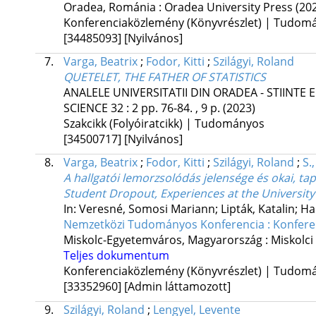
Oradea, Románia :
Oradea University Press
(20
Konferenciaközlemény (Könyvrészlet) | Tudom
[34485093]
[Nyilvános]
7.
Varga, Beatrix
;
Fodor, Kitti
;
Szilágyi, Roland
QUETELET, THE FATHER OF STATISTICS
ANALELE UNIVERSITATII DIN ORADEA - STIINT
SCIENCE
32
:
2
pp. 76-84. , 9 p.
(2023)
Szakcikk (Folyóiratcikk) | Tudományos
[34500717]
[Nyilvános]
8.
Varga, Beatrix
;
Fodor, Kitti
;
Szilágyi, Roland
;
S.
A hallgatói lemorzsolódás jelensége és okai, 
Student Dropout, Experiences at the University 
In: Veresné, Somosi Mariann; Lipták, Katalin; Ha
Nemzetközi Tudományos Konferencia : Konfere
Miskolc-Egyetemváros, Magyarország :
Miskolc
Teljes dokumentum
Konferenciaközlemény (Könyvrészlet) | Tudom
[33352960]
[Admin láttamozott]
9.
Szilágyi, Roland
;
Lengyel, Levente