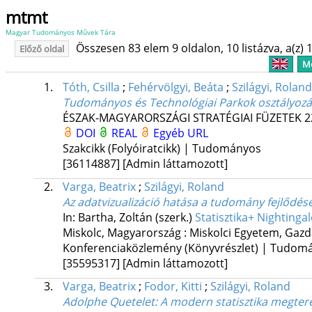
mtmt
Magyar Tudományos Művek Tára
Összesen 83 elem 9 oldalon, 10 listázva, a(z) 1
Előző oldal
Me
1.
Tóth, Csilla
;
Fehérvölgyi, Beáta
;
Szilágyi, Roland
Tudományos és Technológiai Parkok osztályozá
ÉSZAK-MAGYARORSZÁGI STRATÉGIAI FÜZETEK
2
DOI
REAL
Egyéb URL
Szakcikk (Folyóiratcikk) | Tudományos
[36114887]
[Admin láttamozott]
2.
Varga, Beatrix
;
Szilágyi, Roland
Az adatvizualizáció hatása a tudomány fejlődésé
In: Bartha, Zoltán (szerk.)
Statisztika+ Nightinga
Miskolc, Magyarország :
Miskolci Egyetem, Gazd
Konferenciaközlemény (Könyvrészlet) | Tudom
[35595317]
[Admin láttamozott]
3.
Varga, Beatrix
;
Fodor, Kitti
;
Szilágyi, Roland
Adolphe Quetelet
: A modern statisztika megte