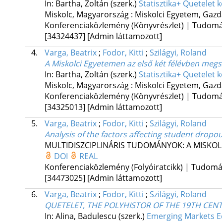
In: Bartha, Zoltán (szerk.)
Statisztika+ Quetelet 
Miskolc, Magyarország :
Miskolci Egyetem, Gazd
Konferenciaközlemény (Könyvrészlet) | Tudom
[34324437]
[Admin láttamozott]
4.
Varga, Beatrix
;
Fodor, Kitti
;
Szilágyi, Roland
A Miskolci Egyetemen az első két félévben megsz
In: Bartha, Zoltán (szerk.)
Statisztika+ Quetelet 
Miskolc, Magyarország :
Miskolci Egyetem, Gazd
Konferenciaközlemény (Könyvrészlet) | Tudom
[34325013]
[Admin láttamozott]
5.
Varga, Beatrix
;
Fodor, Kitti
;
Szilágyi, Roland
Analysis of the factors affecting student dropou
MULTIDISZCIPLINÁRIS TUDOMÁNYOK: A MISKO
DOI
REAL
Konferenciaközlemény (Folyóiratcikk) | Tudom
[34473025]
[Admin láttamozott]
6.
Varga, Beatrix
;
Fodor, Kitti
;
Szilágyi, Roland
QUETELET, THE POLYHISTOR OF THE 19TH CEN
In: Alina, Badulescu (szerk.)
Emerging Markets E