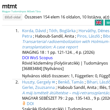
mtmt
Magyar Tudományos Művek Tára
Összesen 154 elem 16 oldalon, 10 listázva, a(z) 
Előző oldal
Me
1.
Korda, Dávid
;
Tóth, Boglárka
;
Horváthy, Dénes
Petra
;
Haboub-Sandil, Anita
;
Piros, László
;
Bib
Transarterial radioembolization with Holmium-1
transplantation: A case report
IMAGING
18
:
1
pp. 121-124. , 4 p.
(2026)
DOI
WoS
Scopus
Rövid közlemény (Folyóiratcikk) | Tudományos
[36883484]
[Nyilvános]
Nyilvános idéző összesen: 1, Független: 0, Függő:
2.
Huszty, Gergely ✉
;
Benkő, Tamás
;
Bihari, Lászl
Gerlei, Zsuzsanna
;
Haboub Sandil, Anita
;
Illés
A máj ismételt átültetése – máj-retranszplant
MAGYAR SEBÉSZET
79
:
2
pp. 135-143. , 9 p.
(202
DOI
Szakcikk (Folyóiratcikk) | Tudományos