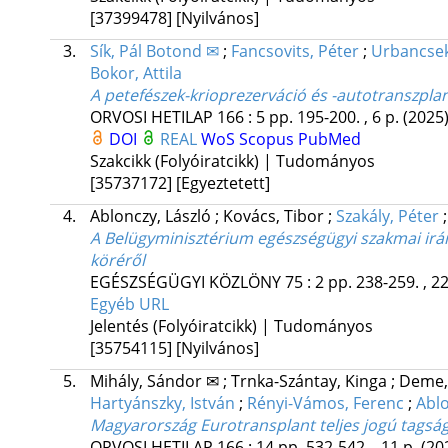
[37399478]
[Nyilvános]
3.
Sík, Pál Botond ✉
;
Fancsovits, Péter
;
Urbancsek
Bokor, Attila
A petefészek-krioprezerváció és -autotranszpl
ORVOSI HETILAP
166
:
5
pp. 195-200. , 6 p.
(2025
DOI
REAL
WoS
Scopus
PubMed
Szakcikk (Folyóiratcikk) | Tudományos
[35737172]
[Egyeztetett]
4.
Ablonczy, László
;
Kovács, Tibor
;
Szakály, Péter
A Belügyminisztérium egészségügyi szakmai irán
köréről
EGÉSZSÉGÜGYI KÖZLÖNY
75
:
2
pp. 238-259. , 2
Egyéb URL
Jelentés (Folyóiratcikk) | Tudományos
[35754115]
[Nyilvános]
5.
Mihály, Sándor ✉
;
Trnka-Szántay, Kinga
;
Deme,
Hartyánszky, István
;
Rényi-Vámos, Ferenc
;
Ablo
Magyarország Eurotransplant teljes jogú tagsá
ORVOSI HETILAP
166
:
14
pp. 532-542. , 11 p.
(20