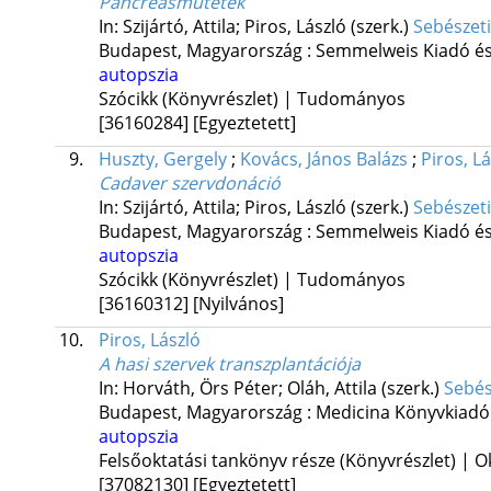
Pancreasműtétek
In: Szijártó, Attila; Piros, László (szerk.)
Sebészeti
Budapest, Magyarország :
Semmelweis Kiadó és
autopszia
Szócikk (Könyvrészlet) | Tudományos
[36160284]
[Egyeztetett]
9.
Huszty, Gergely
;
Kovács, János Balázs
;
Piros, L
Cadaver szervdonáció
In: Szijártó, Attila; Piros, László (szerk.)
Sebészeti
Budapest, Magyarország :
Semmelweis Kiadó és
autopszia
Szócikk (Könyvrészlet) | Tudományos
[36160312]
[Nyilvános]
10.
Piros, László
A hasi szervek transzplantációja
In: Horváth, Örs Péter; Oláh, Attila (szerk.)
Sebés
Budapest, Magyarország :
Medicina Könyvkiadó
autopszia
Felsőoktatási tankönyv része (Könyvrészlet) | O
[37082130]
[Egyeztetett]