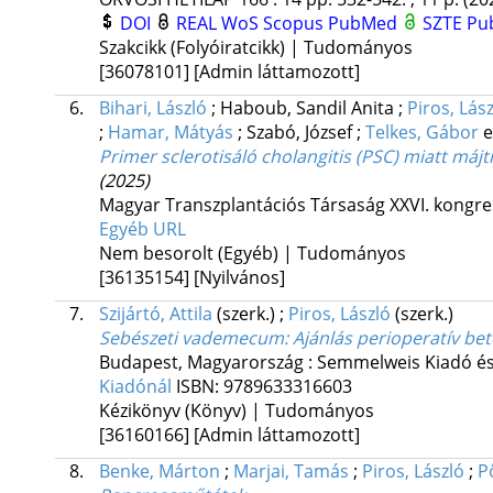
DOI
REAL
WoS
Scopus
PubMed
SZTE Pub
Szakcikk (Folyóiratcikk) | Tudományos
[36078101]
[Admin láttamozott]
6.
Bihari, László
;
Haboub, Sandil Anita
;
Piros, Lás
;
Hamar, Mátyás
;
Szabó, József
;
Telkes, Gábor
e
Primer sclerotisáló cholangitis (PSC) miatt máj
(2025)
Magyar Transzplantációs Társaság XXVI. kongr
Egyéb URL
Nem besorolt (Egyéb) | Tudományos
[36135154]
[Nyilvános]
7.
Szijártó, Attila
(szerk.)
;
Piros, László
(szerk.)
Sebészeti vademecum
: Ajánlás perioperatív be
Budapest, Magyarország :
Semmelweis Kiadó és
Kiadónál
ISBN:
9789633316603
Kézikönyv (Könyv) | Tudományos
[36160166]
[Admin láttamozott]
8.
Benke, Márton
;
Marjai, Tamás
;
Piros, László
;
P