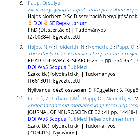
8.
Papp, Orsolya
Excitatory synaptic inputs onto parvalbumin-po
Hájos Norbert D.Sc
Disszertáció benyújtásának 
DOI
SE Repozitórium
PhD (Disszertáció) | Tudományos
[2700884]
[Egyeztetett]
9.
Hajos, N ✉
;
Holderith, N
;
Nemeth, B
;
Papp, OI
The Effects of an Echinacea Preparation on Syn
PHYTOTHERAPY RESEARCH
26
:
3
pp. 354-362. , 
DOI
WoS
Scopus
PubMed
Szakcikk (Folyóiratcikk) | Tudományos
[1661301]
[Egyeztetett]
Nyilvános idéző összesen: 9, Független: 6, Függő:
10.
*
Peterfi, Z
;
Urban, GM
;
Papp, OI
;
Nemeth, B
;
M
Endocannabinoid-mediated long-term depression
JOURNAL OF NEUROSCIENCE
32
:
41
pp. 14448-1
DOI
WoS
Scopus
PubMed
Teljes dokumentum
Szakcikk (Folyóiratcikk) | Tudományos
[2104415]
[Nyilvános]