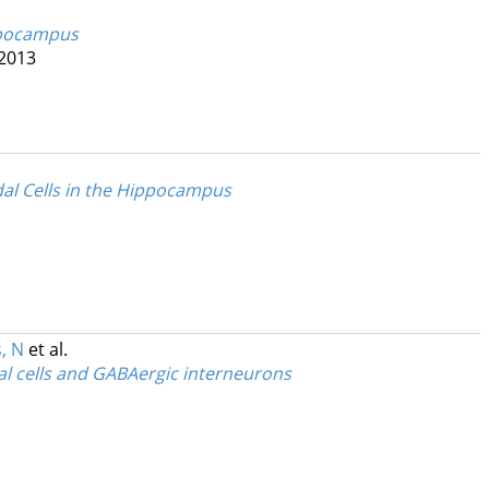
ippocampus
 2013
dal Cells in the Hippocampus
, N
et al.
l cells and GABAergic interneurons