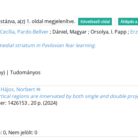
tázva, a(z) 1. oldal megjelenítve.
Következő oldal
Átlépés a
Cecília, Pardo-Bellver
;
Dániel, Magyar
;
Orsolya, I. Papp
;
Erz
edial striatum in Pavlovian fear learning.
ény) | Tudományos
;
Hájos, Norbert ✉
tical regions are innervated by both single and double proj
er: 1426153 , 20 p.
(2024)
 0, Nem jelölt: 0