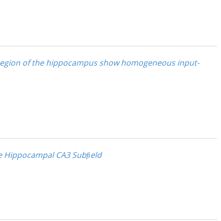
3 region of the hippocampus show homogeneous input-
the Hippocampal CA3 Subﬁeld