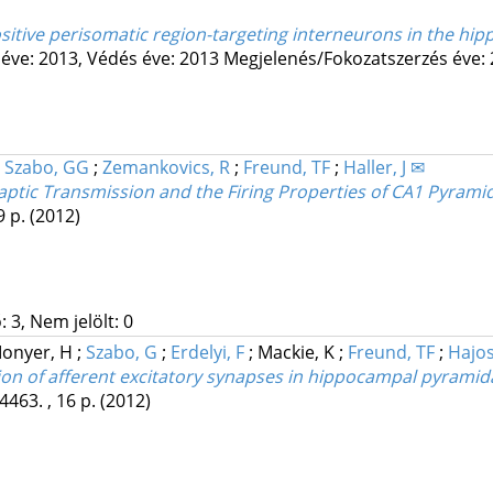
sitive perisomatic region-targeting interneurons in the h
éve: 2013,
Védés éve: 2013
Megjelenés/Fokozatszerzés éve:
;
Szabo, GG
;
Zemankovics, R
;
Freund, TF
;
Haller, J ✉
aptic Transmission and the Firing Properties of CA1 Pyrami
9 p.
(2012)
 3, Nem jelölt: 0
onyer, H
;
Szabo, G
;
Erdelyi, F
;
Mackie, K
;
Freund, TF
;
Hajos
 of afferent excitatory synapses in hippocampal pyramida
4463. , 16 p.
(2012)