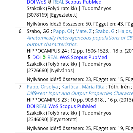
DOI
WoS
REAL
Scopus
PubMed
Szakcikk (Folyóiratcikk) | Tudományos
[3078169]
[Egyeztetett]
Nyilvános idéző összesen: 50, Független: 43, Füg
6.
Szabo, GG
;
Papp, OI
;
Mate, Z
;
Szabo, G
;
Hajos,
Anatomically heterogeneous populations of CB
output characteristics.
HIPPOCAMPUS
24
:
12
pp. 1506-1523. , 18 p.
(20
DOI
REAL
WoS
Scopus
PubMed
Szakcikk (Folyóiratcikk) | Tudományos
[2726660]
[Nyilvános]
Nyilvános idéző összesen: 23, Független: 15, Füg
7.
Papp, Orsolya
;
Karlócai, Mária Rita
;
Tóth, Irén
Different Input and Output Properties Charact
HIPPOCAMPUS
23
:
10
pp. 903-918. , 16 p.
(2013)
DOI
REAL
WoS
Scopus
PubMed
Szakcikk (Folyóiratcikk) | Tudományos
[2346090]
[Egyeztetett]
Nyilvános idéző összesen: 25, Független: 19, Füg