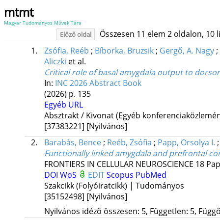
mtmt
Magyar Tudományos Művek Tára
Összesen 11 elem 2 oldalon, 10 lis
Előző oldal
1.
Zsófia, Reéb
;
Bíborka, Bruzsik
;
Gergő, A. Nagy
;
Aliczki
et al.
Critical role of basal amygdala output to dorsom
In:
INC 2026 Abstract Book
(2026)
p. 135
Egyéb URL
Absztrakt / Kivonat (Egyéb konferenciaközlem
[37383221]
[Nyilvános]
2.
Barabás, Bence
;
Reéb, Zsófia
;
Papp, Orsolya I.
Functionally linked amygdala and prefrontal cor
FRONTIERS IN CELLULAR NEUROSCIENCE
18
Pap
DOI
WoS
EDIT
Scopus
PubMed
Szakcikk (Folyóiratcikk) | Tudományos
[35152498]
[Nyilvános]
Nyilvános idéző összesen: 5, Független: 5, Függő: