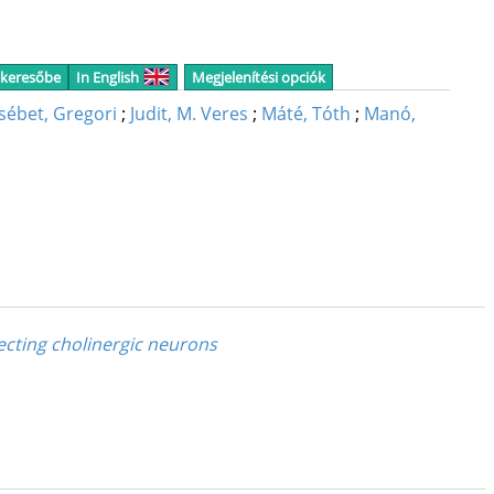
 keresőbe
In English
Megjelenítési opciók
sébet, Gregori
;
Judit, M. Veres
;
Máté, Tóth
;
Manó,
ecting cholinergic neurons