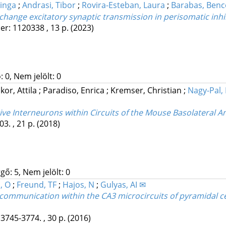
Kinga
;
Andrasi, Tibor
;
Rovira-Esteban, Laura
;
Barabas, Benc
y change excitatory synaptic transmission in perisomatic inhi
er: 1120338 , 13 p.
(2023)
 0, Nem jelölt: 0
ikor, Attila
;
Paradiso, Enrica
;
Kremser, Christian
;
Nagy-Pal,
ve Interneurons within Circuits of the Mouse Basolateral 
3. , 21 p.
(2018)
gő: 5, Nem jelölt: 0
, O
;
Freund, TF
;
Hajos, N
;
Gulyas, AI ✉
 communication within the CA3 microcircuits of pyramidal c
 3745-3774. , 30 p.
(2016)