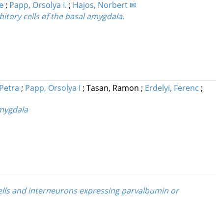
e
;
Papp, Orsolya I.
;
Hajos, Norbert ✉
bitory cells of the basal amygdala.
 Petra
;
Papp, Orsolya I
;
Tasan, Ramon
;
Erdelyi, Ferenc
;
Amygdala
ells and interneurons expressing parvalbumin or