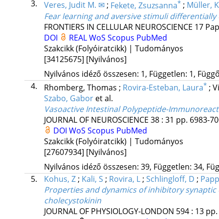
3.
*
Veres, Judit M. ✉
;
Fekete, Zsuzsanna
;
Müller, 
Fear learning and aversive stimuli differentiall
FRONTIERS IN CELLULAR NEUROSCIENCE
17
Pap
DOI
REAL
WoS
Scopus
PubMed
Szakcikk (Folyóiratcikk) | Tudományos
[34125675]
[Nyilvános]
Nyilvános idéző összesen: 1, Független: 1, Függő:
4.
*
Rhomberg, Thomas
;
Rovira-Esteban, Laura
;
V
Szabo, Gabor
et al.
Vasoactive Intestinal Polypeptide-Immunoreacti
JOURNAL OF NEUROSCIENCE
38
:
31
pp. 6983-700
DOI
WoS
Scopus
PubMed
Szakcikk (Folyóiratcikk) | Tudományos
[27607934]
[Nyilvános]
Nyilvános idéző összesen: 39, Független: 34, Füg
5.
Kohus, Z
;
Kali, S
;
Rovira, L
;
Schlingloff, D
;
Papp
Properties and dynamics of inhibitory synaptic
cholecystokinin
JOURNAL OF PHYSIOLOGY-LONDON
594
:
13
pp.