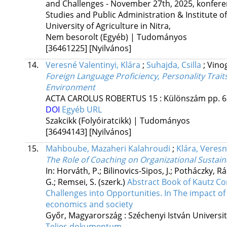
and Challenges - November 27th, 2025
,
konfere
Studies and Public Administration & Institute 
University of Agriculture in Nitra
,
Nem besorolt (Egyéb) | Tudományos
[36461225]
[Nyilvános]
14.
Veresné Valentinyi, Klára
;
Suhajda, Csilla
;
Vino
Foreign Language Proficiency, Personality Trait
Environment
ACTA CAROLUS ROBERTUS
15
:
Különszám
pp. 6
DOI
Egyéb URL
Szakcikk (Folyóiratcikk) | Tudományos
[36494143]
[Nyilvános]
15.
Mahboube, Mazaheri Kalahroudi
;
Klára, Veresn
The Role of Coaching on Organizational Sustaina
In: Horváth, P.; Bilinovics-Sipos, J.; Potháczky, R
G.; Remsei, S. (szerk.)
Abstract Book of Kautz C
Challenges into Opportunities. In The impact of A
economics and society
Győr, Magyarország :
Széchenyi István Universi
Teljes dokumentum