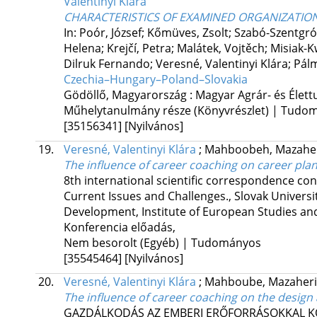
Valentinyi Klára
CHARACTERISTICS OF EXAMINED ORGANIZATIO
In: Poór, József; Kőmüves, Zsolt; Szabó-Szentgró
Helena; Krejčí, Petra; Malátek, Vojtěch; Misiak
Dilruk Fernando; Veresné, Valentinyi Klára; Pálm
Czechia–Hungary–Poland–Slovakia
Gödöllő, Magyarország :
Magyar Agrár- és Élet
Műhelytanulmány része (Könyvrészlet) | Tudo
[35156341]
[Nyilvános]
19.
Veresné, Valentinyi Klára
;
Mahboobeh, Mazahe
The influence of career coaching on career pla
8th international scientific correspondence con
Current Issues and Challenges.
,
Slovak Universi
Development, Institute of European Studies and
Konferencia előadás
,
Nem besorolt (Egyéb) | Tudományos
[35545464]
[Nyilvános]
20.
Veresné, Valentinyi Klára
;
Mahboube, Mazaheri
The influence of career coaching on the desig
GAZDÁLKODÁS AZ EMBERI ERŐFORRÁSOKKAL K