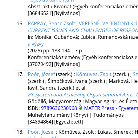
Absztrakt / Kivonat (Egyéb konferenciaközlem
[36846521]
[Nyilvános]
16.
RAPPAY, Bence Zsolt
;
VERESNÉ, VALENTINYI Klá
CURRENT ISSUES AND CHALLENGES OF RESPON
In: Monika, Gubáňová; Ľubica, Rumanovská (sze
a výzvy
(2025)
pp. 188-194. , 7 p.
Konferenciaközlemény (Egyéb konferenciaköz
[37079492]
[Nyilvános]
17.
Poór, József
(szerk.)
;
Kőmüves, Zsolt
(szerk.)
;
Sz
(szerk.)
;
Šimočková, Ivana
(szerk.)
;
Marková, H
Kwit, Sandra
(szerk.)
et al.
Hr System and Achieving Organisational Aims
:
Gödöllő, Magyarország :
Magyar Agrár- és Élet
ISBN:
9789636230968
MATER Press - Egyetem
Műhelytanulmány (Könyv) | Tudományos
[34894864]
[Egyeztetett]
18.
Poór, József
;
Kőműves, Zsolt
;
Lukas, Smerek
;
H