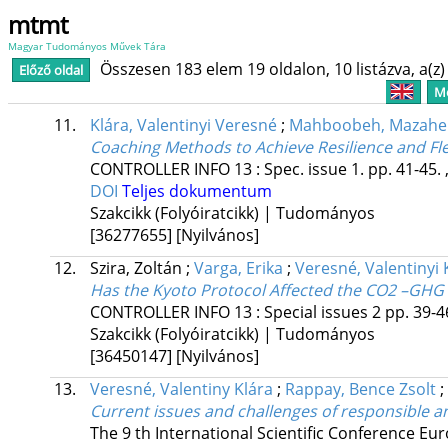
mtmt
Magyar Tudományos Művek Tára
Összesen 183 elem 19 oldalon, 10 listázva, a(z) 
Előző oldal
Me
11.
Klára, Valentinyi Veresné
;
Mahboobeh, Mazahe
Coaching Methods to Achieve Resilience and Flex
CONTROLLER INFO
13
:
Spec. issue 1.
pp. 41-45. 
DOI
Teljes dokumentum
Szakcikk (Folyóiratcikk) | Tudományos
[36277655]
[Nyilvános]
12.
Szira, Zoltán
;
Varga, Erika
;
Veresné, Valentinyi 
Has the Kyoto Protocol Affected the CO2 –GHG
CONTROLLER INFO
13
:
Special issues 2
pp. 39-46
Szakcikk (Folyóiratcikk) | Tudományos
[36450147]
[Nyilvános]
13.
Veresné, Valentiny Klára
;
Rappay, Bence Zsolt
;
Current issues and challenges of responsible 
The 9 th International Scientific Conference Eur