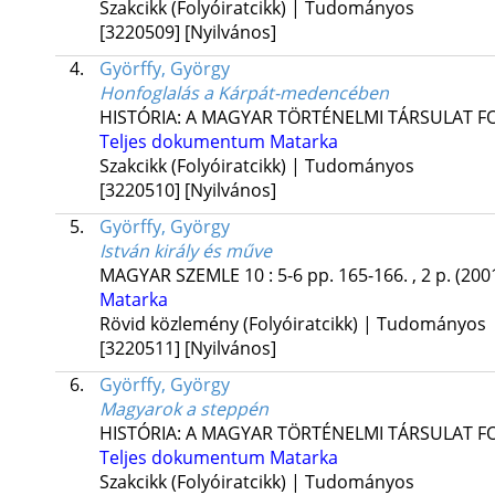
Szakcikk (Folyóiratcikk) | Tudományos
[3220509]
[Nyilvános]
4.
Györffy, György
Honfoglalás a Kárpát-medencében
HISTÓRIA: A MAGYAR TÖRTÉNELMI TÁRSULAT F
Teljes dokumentum
Matarka
Szakcikk (Folyóiratcikk) | Tudományos
[3220510]
[Nyilvános]
5.
Györffy, György
István király és műve
MAGYAR SZEMLE
10
:
5-6
pp. 165-166. , 2 p.
(200
Matarka
Rövid közlemény (Folyóiratcikk) | Tudományos
[3220511]
[Nyilvános]
6.
Györffy, György
Magyarok a steppén
HISTÓRIA: A MAGYAR TÖRTÉNELMI TÁRSULAT F
Teljes dokumentum
Matarka
Szakcikk (Folyóiratcikk) | Tudományos