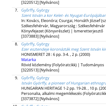
[3220512]
[Nyilvános]
7.
Győrffy, György
Szent István a kor Kelet- és Nyugat-Európájába
In: Kovács, Eleonóra; Csurgai, Horváth József (sz
Székesfehérvár, Magyarország :
Székesfehérvár 
Könyvfejezet (Könyvrészlet) | Ismeretterjesztő
[3373883]
[Nyilvános]
8.
Györffy, György
Ezer esztendeje koronázták meg Szent István ki
HONISMERET
28
:
6
pp. 3-4. , 2 p.
(2000)
Matarka
Rövid közlemény (Folyóiratcikk) | Tudományos
[3220513]
[Nyilvános]
9.
Győrffy, György
István Györffy, a pioneer of Hungarian ethnog
HUNGARIAN HERITAGE
1-2
pp. 19-28. , 10 p.
(20
Personalia, alkalmi megemlékezés (Folyóiratci
[3373872]
[Nyilvános]