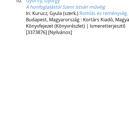
10.
Győrffy, György
A honfoglalástól Szent István művéig
In: Kurucz, Gyula (szerk.)
Romlás és reménység.
Budapest, Magyarország :
Kortárs Kiadó
,
Magya
Könyvfejezet (Könyvrészlet) | Ismeretterjesztő
[3373876]
[Nyilvános]