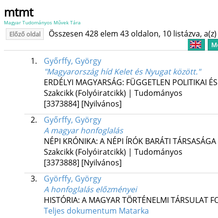
mtmt
Magyar Tudományos Művek Tára
Összesen 428 elem 43 oldalon, 10 listázva, a(z) 
Előző oldal
Me
1.
Győrffy, György
"Magyarország híd Kelet és Nyugat között."
ERDÉLYI MAGYARSÁG: FÜGGETLEN POLITIKAI É
Szakcikk (Folyóiratcikk) | Tudományos
[3373884]
[Nyilvános]
2.
Győrffy, György
A magyar honfoglalás
NÉPI KRÓNIKA: A NÉPI ÍRÓK BARÁTI TÁRSASÁGA
Szakcikk (Folyóiratcikk) | Tudományos
[3373888]
[Nyilvános]
3.
Györffy, György
A honfoglalás előzményei
HISTÓRIA: A MAGYAR TÖRTÉNELMI TÁRSULAT F
Teljes dokumentum
Matarka